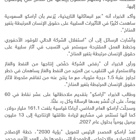
إليها
.
وأكد الخبراء أنه "عبر انبعاثاتها التاريخية، يُزعم بأن أرامكو السعودية
ساهمت كثيرًا في التأثيرات السلبية على حقوق الإنسان المرتبطة بتغير
المناخ".
وأشارت الرسائل إلى أن "استغلال الشركة الحالي للوقود الأحفوري
وخطط العمل المقترحة سيستمر في التسبب في آثار سلبية على
حقوق الإنسان مرتبطة بتغير المناخ".
ورأى الخبراء أن "رفض الشركة خفّض إنتاجها من النفط والغاز
والاستمرار في التنقيب عن المزيد من النفط والغاز يساهمان في خطر
تجاوز عتبة 1.5 درجة مئوية، مع ما ينتج عنه من تفاقم ملحوظ لآثار
حقوق الإنسان المرتبطة بتغير المناخ".
وطالب الخبراء "أرامكو" بتقديم ملاحظاتها على عشر نقاط في 60
يوماً، على أن تُنشر بعدها الرسالة وكل رد علنًا
.
وسجلّت أرامكو العام الماضي أرباحًا قياسية بلغت 161.1 مليار دولار،
كما أنها تستثمر في مشاريع لزيادة طاقتها الإنتاجية إلى 13 مليون
برميل يومياً بحلول عام 2027
.
تعدّ أرامكو المصدر الرئيس لتمويل "رؤية 2030"، خطة الإصلاح
الاقتصادي والاجتماعي الطموحة التي يقودها ولي العهد الأمير محمد