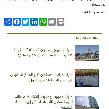
بن سلمان
.
المصدر:
AFP
Print
Email
WhatsApp
LinkedIn
Twitter
انشر
Facebook
مقالات ذات صلة
خبراء أمميون ينتقدون أنشطة "أرامكو" لــ
"تأثيرها سلبًا فيما يتصل بتغير المناخ"
ندرة المياه الناجمة عن تغير المناخ قد تؤدي
إلى تفجر الصراعات بين الدول
خبراء أمميون يوصون بإنشاء نظام عالمي
لتتبع المعادن اللازمة للتحوّل إلى الطاقة
النظيفة