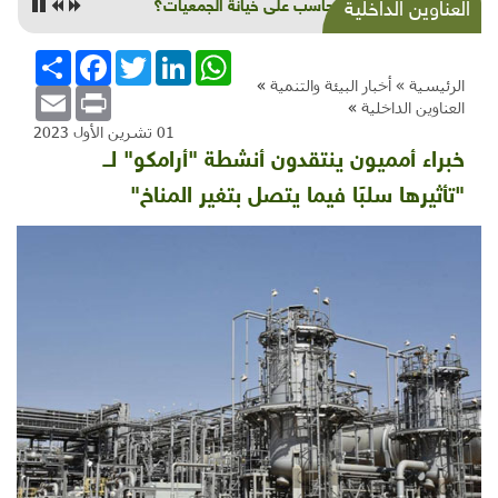
شذرات بيئية وتنموية.. تعليم وتكريم وعنب ورياضة
العناوين الداخلية
ومعرض كتاب ونظافة
WhatsApp
LinkedIn
Twitter
Facebook
انشر
الرئيسية »
أخبار البيئة والتنمية
»
Email
Print
العناوين الداخلية
»
01 تشرين الأول 2023
خبراء أمميون ينتقدون أنشطة "أرامكو" لــ
"تأثيرها سلبًا فيما يتصل بتغير المناخ"