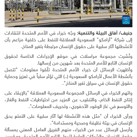
جنيف/ آفاق البيئة والتنمية:
وجّه خبراء في الأمم المتحدة انتقادات
إلى شركة "أرامكو" السعودية العملاقة للنفط على خلفية مزاعم بأن
لأنشطتها آثار سلبية على حقوق الإنسان مرتبطة بتغير المناخ
.
ونُشرت مجموعة مراسلات في موقع الإجراءات الخاصة لحقوق
الإنسان التابع للأمم المتحدة بعد شهرين من إرسالها
.
وأظهرت الرسائل أن خبراء الأمم المتحدة تلّقوا معلومات "تتصل
بأنشطة الأعمال لأرامكو السعودية (..) التي تؤثر سلباً في تعزيز وحماية
حقوق الإنسان في سياق تغير المناخ".
واتهم الخبراء في الرسائل المجموعة السعودية العملاقة "بالإبقاء على
إنتاج النفط الخام، والتنقيب عن المزيد من احتياطيات النفط والغاز،
والتوسع في غاز الوقود الأحفوري، وتحريف المعلومات".
ورأى الخبراء أن "مثل هذه الأنشطة لها آثار سلبية على التمتع بحق
الإنسان في بيئة نظيفة وصحية ومستدامة".
وأرسل الرسائل عدد من الخبراء، منهم الفريق العامل المعني بمسألة
حقوق الإنسان والشركات العابرة للدول التابع للأمم المتحدة، ومقررين