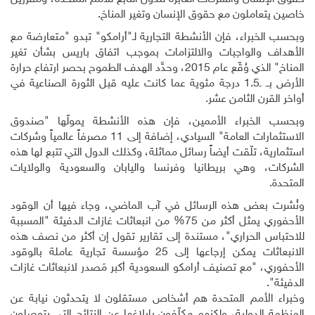
خاصين يتعاملون مع حقوق الإنسان وتغير المناخ.
وبحسب الخبراء، فإن الأنشطة التجارية لـ"أرامكو" تبدو "متعارضة مع
الأهداف والواجبات والالتزامات بموجب اتفاق باريس بشأن تغير
المناخ" الذي وُقّع عام 2015، وحدَّد الهدف الطموح بحصر ارتفاع حرارة
الأرض بــ ـ1.5 درجة مئوية عما كانت عليه قبل الثورة الصناعية في
أواخر القرن الثامن عشر
.
وبحسب الخبراء الأممين، فإن هذه الأنشطة يمولّها "صندوق
الاستثمارات العامة" السيادي، إضافة إلى 11 مصرفاً عالمياً وشركات
استثمارية، تلّقت أيضاً رسائل مماثلة، وكذلك الدول التي تتبع لها هذه
الشركات، وهي بريطانيا وفرنسا واليابان والسعودية والولايات
المتحدة
.
ونُشرت بعض هذه الرسائل في آب الماضي، وجاء فيها أن الوقود
الأحفوري يمثل أكثر من 75% من انبعاثات غازات الدفيئة "المسببة
للاحتباس الحراري"، مستندة إلى تقارير تقول إن أكثر من نصف هذه
الانبعاثات يمكن إرجاعها إلى 25 مؤسسة تجارية عاملة بالوقود
الأحفوري، "مع تصنيف أرامكو السعودية أكبر مَصدر لانبعاثات غازات
الدفيئة".
وخبراء الأمم المتحدة هم أشخاص مستقلون لا يتحدثون نيابة عن
المنظمة الدولية، ولكنهم مكلّفون بإبلاغها عن النتائج التي يتوصلون