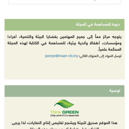
دعوة للمساهمة في المجلة
يتوجه مركز معاً إلى جميع المهتمين بقضايا البيئة والتنمية، أفرادا
ومؤسسات، أطفالا وأندية بيئية، للمساهمة في الكتابة لهذه المجلة
المحكّمة علمياً.
george@maan-ctr.org
ترسل المواد إلى العنوان التالي:
توصية
هذا الموقع صديق للبيئة ويشجع تقليص إنتاج النفايات، لذا يرجى