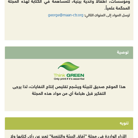
ومؤسسات، أطفالا وأندية بيئية، للمساهمة في الكتابة لهذه المجلة
المحكّمة علمياً.
george@maan-ctr.org
ترسل المواد إلى العنوان التالي:
توصية
هذا الموقع صديق للبيئة ويشجع تقليص إنتاج النفايات، لذا يرجى
التفكير قبل طباعة أي من مواد هذه المجلة
تنويه
الآراء الواردة في مجلة "آفاق البيئة والتنمية" تعبر عن رأي كتابها ولا