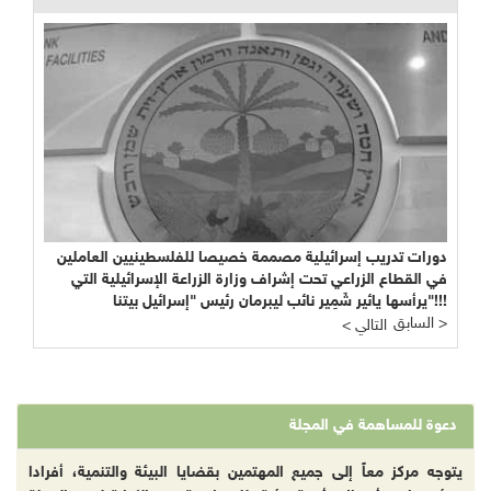
دورات تدريب إسرائيلية مصممة خصيصا للفلسطينيين العاملين
في القطاع الزراعي تحت إشراف وزارة الزراعة الإسرائيلية التي
يرأسها يائير شَمِير نائب ليبرمان رئيس "إسرائيل بيتنا"!!!
السابق >
< التالي
دعوة للمساهمة في المجلة
يتوجه مركز معاً إلى جميع المهتمين بقضايا البيئة والتنمية، أفرادا