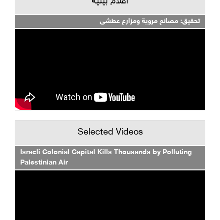
أفلام بيئية
تحقيق: مصانع مروية ومزارع عطشى
Selected Videos
Israeli Colonial Capital Kills Thousands by Polluting
Palestinian Air