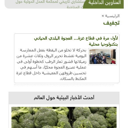
شذرات بيئية وتنموية...بنية تحتية وحلويات قبيحة
العناوين الداخلية
وحاكورة ونوبل وزيتون و"سيباط"
الرئيسية »
تجفيف
لأول مرة في قطاع غزة... العجوة البلدي الحياني
بتكنولوجيا محلية
بحركة لا تخلو من اليقظة بفعل الممارسة
اليومية تقشط تحرير الروق وثلاث عشرة من
زميلاتها قشور ثمار الرطب كخطوة أولى في
عملية تصنيع العجوة محليًا، ما أسهم في
تحسين ظروفهن المعيشية داخل قطاع غزة
المكتظ بالسكان.
أحدث الأخبار البيئية حول العالم