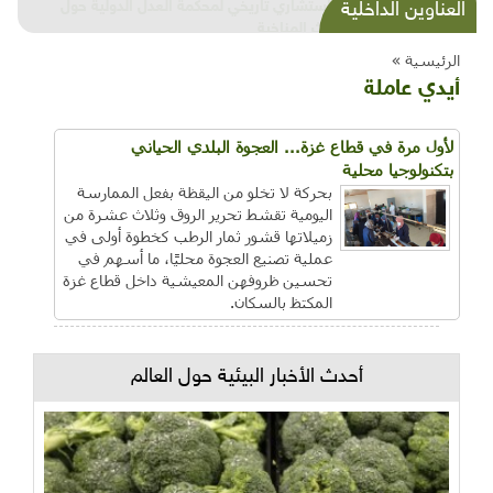
شذرات بيئية وتنموية...بنية تحتية وحلويات قبيحة
العناوين الداخلية
وحاكورة ونوبل وزيتون و"سيباط"
الرئيسية »
أيدي عاملة
لأول مرة في قطاع غزة... العجوة البلدي الحياني
بتكنولوجيا محلية
بحركة لا تخلو من اليقظة بفعل الممارسة
اليومية تقشط تحرير الروق وثلاث عشرة من
زميلاتها قشور ثمار الرطب كخطوة أولى في
عملية تصنيع العجوة محليًا، ما أسهم في
تحسين ظروفهن المعيشية داخل قطاع غزة
المكتظ بالسكان.
أحدث الأخبار البيئية حول العالم