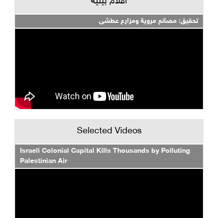
أفلام بيئية
تحقيق: مصانع مروية ومزارع عطشى
Selected Videos
Israeli Colonial Capital Kills Thousands by Polluting
Palestinian Air