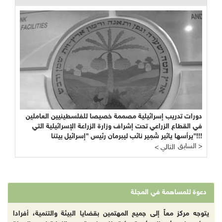
دورات تدريب إسرائيلية مصممة خصيصا للفلسطينيين العاملين
في القطاع الزراعي تحت إشراف وزارة الزراعة الإسرائيلية التي
يرأسها يائير شَمِير نائب ليبرمان رئيس "إسرائيل بيتنا"!!!
السابق >
< التالي
دعوة للمساهمة في المجلة
يتوجه مركز معاً إلى جميع المهتمين بقضايا البيئة والتنمية، أفرادا