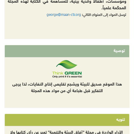
ومؤسسات، أطفالا وأندية بيئية، للمساهمة في الكتابة لهذه المجلة
المحكّمة علمياً.
george@maan-ctr.org
ترسل المواد إلى العنوان التالي:
توصية
هذا الموقع صديق للبيئة ويشجع تقليص إنتاج النفايات، لذا يرجى
التفكير قبل طباعة أي من مواد هذه المجلة
تنويه
الآراء الواردة في مجلة "آفاق البيئة والتنمية" تعبر عن رأي كتابها ولا