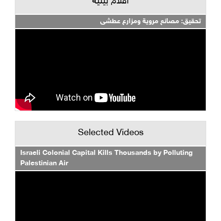
أفلام بيئية
تحقيق: مصانع مروية ومزارع عطشى
Selected Videos
Israeli Colonial Capital Kills Thousands by Polluting
Palestinian Air