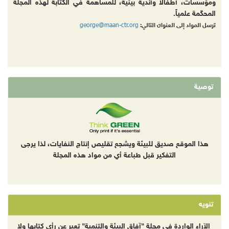
ومؤسسات، أطفالا وأندية بيئية، للمساهمة في الكتابة لهذه المجلة
المحكّمة علمياً.
george@maan-ctr.org
ترسل المواد إلى العنوان التالي:
توصية
هذا الموقع صديق للبيئة ويشجع تقليص إنتاج النفايات، لذا يرجى
التفكير قبل طباعة أي من مواد هذه المجلة
تنويه
الآراء الواردة في مجلة "آفاق البيئة والتنمية" تعبر عن رأي كتابها ولا