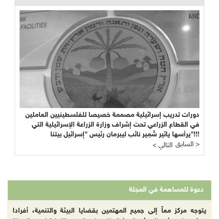
دورات تدريب إسرائيلية مصممة خصيصا للفلسطينيين العاملين
في القطاع الزراعي تحت إشراف وزارة الزراعة الإسرائيلية التي
يرأسها يائير شَمِير نائب ليبرمان رئيس "إسرائيل بيتنا"!!!
السابق >
< التالي
دعوة للمساهمة في المجلة
يتوجه مركز معاً إلى جميع المهتمين بقضايا البيئة والتنمية، أفرادا