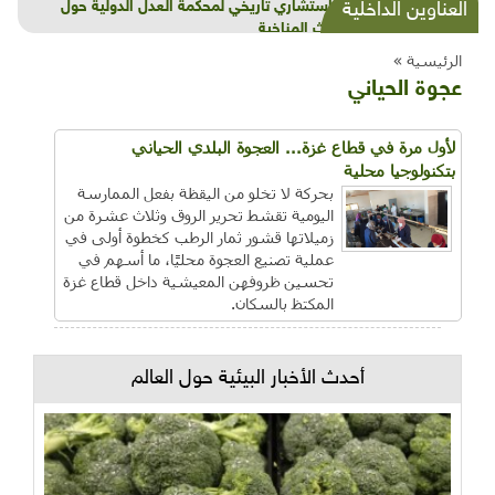
شذرات بيئية وتنموية...بنية تحتية وحلويات قبيحة
العناوين الداخلية
وحاكورة ونوبل وزيتون و"سيباط"
الرئيسية »
عجوة الحياني
لأول مرة في قطاع غزة... العجوة البلدي الحياني
بتكنولوجيا محلية
بحركة لا تخلو من اليقظة بفعل الممارسة
اليومية تقشط تحرير الروق وثلاث عشرة من
زميلاتها قشور ثمار الرطب كخطوة أولى في
عملية تصنيع العجوة محليًا، ما أسهم في
تحسين ظروفهن المعيشية داخل قطاع غزة
المكتظ بالسكان.
أحدث الأخبار البيئية حول العالم