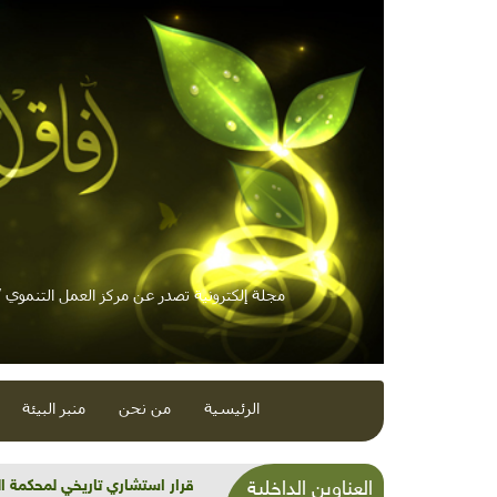
مجلة إلكترونية تصدر عن مركز العمل التنموي / 
الرئيسية
من نحن
منبر البيئة
شذرات بيئية وتنموية...بنية تح
العناوين الداخلية