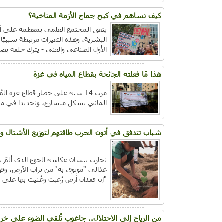
كيف نساهم في كبح جماح الأزمة المناخية؟
يتفق المجتمع العلمي بمعظمه على أنه
البشرية، وهذه التغيرات مرتبطة سببيًا 
الأول الصناعي والغني - يترك خلفه بصم
هذا مَا فعلته الجائحة بقطاع المياه في غزة
مرت 14 سنة على حصار قطاع غزة ا
المائي بشكل متسارع، وتحديدًا في م
شباب تتدفق في أتون الحرب طاقتهم لتوزيع الأشتال وال
تحارب بيسان عكاشة الجوع الذي ألمّ 
غذائي "موثوق به" من تراب الأرض، وف
"إن فقدان أرضٍ رُعيت وعُنيت بها على م
من الرياح إلى الاحتلال.. جاغوب تُلقي الضوء على خري