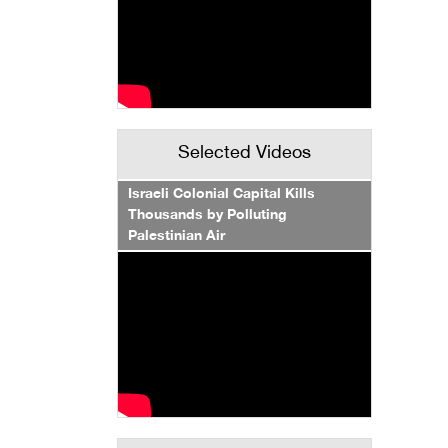
Selected Videos
Israeli Colonial Capital Kills
Thousands by Polluting
Palestinian Air