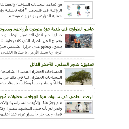
مع تصاعد التحديات المناخية والمضايق
الزراعية في فلسطين" أداة تحليلية وإ
حماية المزارعين وتعزيز صمودهم.
عاملو الطوارئ في بلدية غزة يجودون بأرواحهم ويديرون
صباح الخير لأدق التفاصيل، لوعاء الو
وصباح الخير للصياد الذي كان يحاول ف
ينجح، ويطهو على حرارة الشمس صبرًا ب
غزة، ويا سيد الأرض، يا ميناءنا القديم، 
تحقيق: شجر السَلَم.. الأخضر القاتل
المساحات الخضراء الممتدة الشاسعة، وا
المساحات الخضراء، لما في ذلك من مناف
وقاتلاً والعلاج صعباً ومكلفاً، بل وقد 
البحث العلمي في سنوات غزة العِجاف.. محاولات مُجَه
عام يجرّ عامًا والأزمات السياسية والاقت
وفجر لم يأتِ بعد.. المشهد معتم ؛ وكفيل
فضاء رحب خارج أسوار غزة، عند أغلبهم،