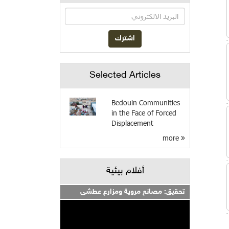
Selected Articles
Bedouin Communities
in the Face of Forced
Displacement
more
أفلام بيئية
تحقيق: مصانع مروية ومزارع عطشى