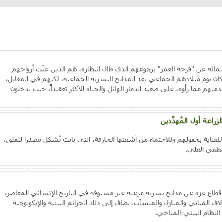
اله عن "فرحة العمر" برجوعهم الذي طال انتظاره، هم الذين غنّت أرواحهم
ن يوم ميلادهم الجماعي بعد المذابح البشرية الجماعية، لكنهم في المقابل،
تهم مما رأوه، على صعيد الدمار الهائل والحياة الأكثر تعقيداً، حيث يدخلون
راعة أول المُهدَّدين
ية بحقولهم وللاحتماء من أشعتها الحارقة، التي باتت تُشكل مصدراً للقلق،
صطفى العلي.
قطاع غزة عن مذابح بشرية مرعبة غير مسبوقة في التاريخ الإنساني المعاصر،
لاف المباني والمنازل والمنشآت. يضاف إلى ذلك الجرائم البيئية والإيكولوجية
النظام البيئي-المناخي.