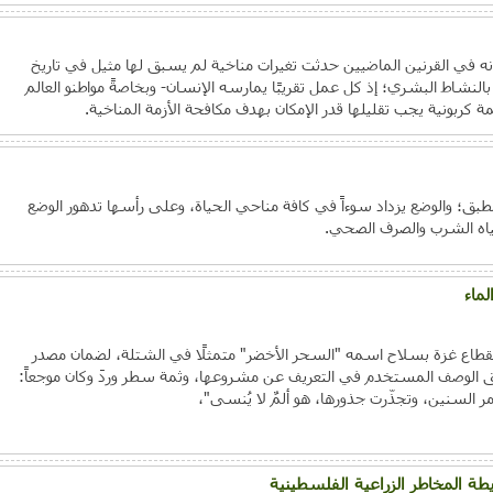
 في القرنين الماضيين حدثت تغيرات مناخية لم يسبق لها مثيل في تاريخ
بالنشاط البشري؛ إذ كل عمل تقريبًا يمارسه الإنسان- وبخاصةً مواطنو العالم
ة كربونية يجب تقليلها قدر الإمكان بهدف مكافحة الأزمة المناخية.
لمُطبق؛ والوضع يزداد سوءاً في كافة مناحي الحياة، وعلى رأسها تدهور الوضع
ياه الشرب والصرف الصحي.
ماء
بقطاع غزة بسلاح اسمه "السحر الأخضر" متمثلًا في الشتلة، لضمان مصدر
ق الوصف المستخدم في التعريف عن مشروعها، وثمة سطر وردَ وكان موجعاً:
ر السنين، وتجذّرت جذورها، هو ألمٌ لا يُنسى"،
طة المخاطر الزراعية الفلسطينية