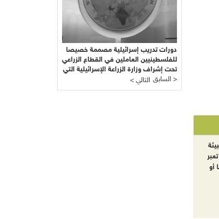
دورات تدريب إسرائيلية مصممة خصيصا
للفلسطينيين العاملين في القطاع الزراعي
تحت إشراف وزارة الزراعة الإسرائيلية التي
السابق >
يرأسها يائير شَمِير نائب ليبرمان رئيس
< التالي
"إسرائيل بيتنا"!!!
يئة
تعبر
 أو