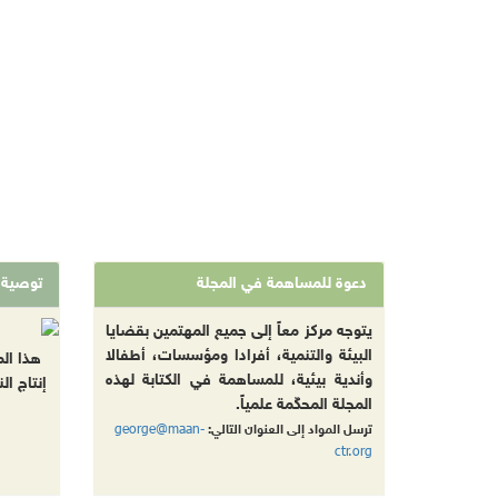
دعوة للمساهمة في المجلة
توصية
يتوجه مركز معاً إلى جميع المهتمين بقضايا
البيئة والتنمية، أفرادا ومؤسسات، أطفالا
هذا ال
وأندية بيئية، للمساهمة في الكتابة لهذه
إنتاج ال
المجلة المحكّمة علمياً.
george@maan-
ترسل المواد إلى العنوان التالي:
ctr.org