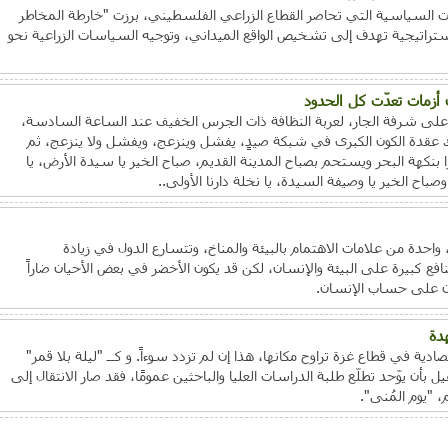
ات السياسية التي تحاصر القطاع الزراعي الفلسطيني، برزت "خارطة المخاطر
ستراتيجية تهدف إلى تشخيص الواقع الميداني، وتوجيه السياسات الزراعية نحو
 أزمات تعدّت كل الحدود
رد على شرفة الجار، لعربة النظافة ذات الجرس الخفيف عند الساعة السادسة،
ك عقدة الكون الكبرى في شبكة صيدٍ، يفشل وينزعج، ويفشل ولا ينزعج، ثم
نكهة البحر ويستحم بصباح المدينة القديم، صباح الخير يا سيدة الأرض، يا
وصباح الخير يا وصيفة السيدة، يا نخلة دارنا الأولى..
حدة من علامات الاهتمام بالبيئة والمناخ، وتتسارع الدول في زيادة
ع كبيرة على البيئة والإنسان، لكن قد يكون الأخضر في بعض الأحيان ضاراً
يكون على حساب الإنسان.
دة
صادية في قطاع غزة تراوح مكانها، هذا إن لم تزدد سوءاً. و كــ "ليلة بلا قمر"
 بأن يوّحد تطلّع طلبة الدراسات العليا والباحثين عمومًا، فقد صار الانتقال إلى
 "يوم المُنى".