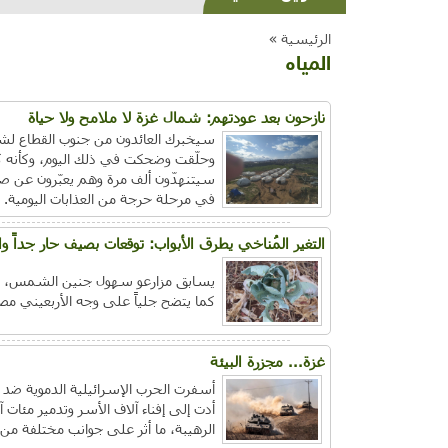
الرئيسية »
المياه
نازحون بعد عودتهم: شمال غزة لا ملامح ولا حياة
سيخبرك العائدون من جنوب القطاع لشم
وحلّقت وضحكت في ذلك اليوم، وكأنه كا
سيتنهدّون ألف مرة وهم يعبّرون عن صدم
في مرحلة حرجة من العذابات اليومية.
التغير المُناخي يطرق الأبواب: توقعات بصيف حار جداً والز
يسابق مزارعو سهول جنين الشمس، للعنا
كما يتضح جلياً على وجه الأربعيني م
غزة... مجزرة البيئة
أسفرت الحرب الإسرائيلية الدموية ضد 
أدت إلى إفناء آلاف الأسر وتدمير مئات آ
الرهيبة، ما أثر على جوانب مختلفة من 