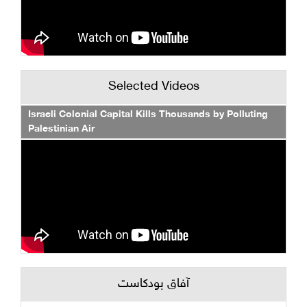
Selected Videos
Israeli Colonial Capital Kills Thousands by Polluting
Palestinian Air
آفاق بودكاست