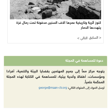
كنوز أثرية وتاريخية عمرها آلاف السنين مدفونة تحت رمال غزة
يتهددها الدمار
السابق >
< التالي
دعوة للمساهمة في المجلة
يتوجه مركز معاً إلى جميع المهتمين بقضايا البيئة والتنمية، أفرادا
ومؤسسات، أطفالا وأندية بيئية، للمساهمة في الكتابة لهذه المجلة
المحكّمة علمياً.
george@maan-ctr.org
ترسل المواد إلى العنوان التالي: