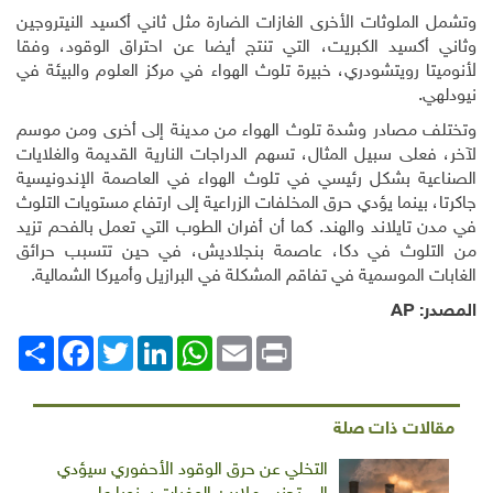
وتشمل الملوثات الأخرى الغازات الضارة مثل ثاني أكسيد النيتروجين
وثاني أكسيد الكبريت، التي تنتج أيضا عن احتراق الوقود، وفقا
لأنوميتا رويتشودري، خبيرة تلوث الهواء في مركز العلوم والبيئة في
نيودلهي.
وتختلف مصادر وشدة تلوث الهواء من مدينة إلى أخرى ومن موسم
لآخر، فعلى سبيل المثال، تسهم الدراجات النارية القديمة والغلايات
الصناعية بشكل رئيسي في تلوث الهواء في العاصمة الإندونيسية
جاكرتا، بينما يؤدي حرق المخلفات الزراعية إلى ارتفاع مستويات التلوث
في مدن تايلاند والهند. كما أن أفران الطوب التي تعمل بالفحم تزيد
من التلوث في دكا، عاصمة بنجلاديش، في حين تتسبب حرائق
الغابات الموسمية في تفاقم المشكلة في البرازيل وأميركا الشمالية.
المصدر:
AP
Print
Email
WhatsApp
LinkedIn
Twitter
انشر
Facebook
مقالات ذات صلة
التخلي عن حرق الوقود الأحفوري سيؤدي