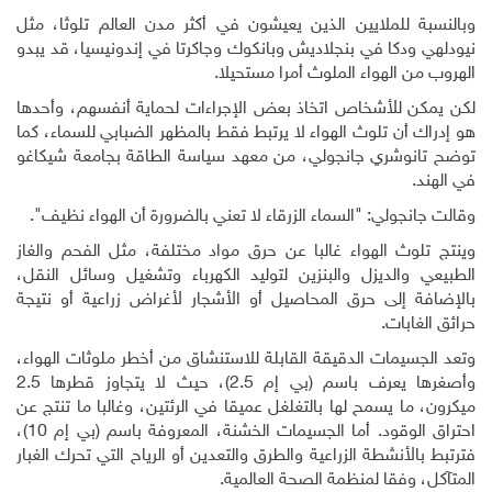
وبالنسبة للملايين الذين يعيشون في أكثر مدن العالم تلوثا، مثل
نيودلهي ودكا في بنجلاديش وبانكوك وجاكرتا في إندونيسيا، قد يبدو
الهروب من الهواء الملوث أمرا مستحيلا.
لكن يمكن للأشخاص اتخاذ بعض الإجراءات لحماية أنفسهم، وأحدها
هو إدراك أن تلوث الهواء لا يرتبط فقط بالمظهر الضبابي للسماء، كما
توضح تانوشري جانجولي، من معهد سياسة الطاقة بجامعة شيكاغو
في الهند.
وقالت جانجولي: "السماء الزرقاء لا تعني بالضرورة أن الهواء نظيف".
وينتج تلوث الهواء غالبا عن حرق مواد مختلفة، مثل الفحم والغاز
الطبيعي والديزل والبنزين لتوليد الكهرباء وتشغيل وسائل النقل،
بالإضافة إلى حرق المحاصيل أو الأشجار لأغراض زراعية أو نتيجة
حرائق الغابات.
وتعد الجسيمات الدقيقة القابلة للاستنشاق من أخطر ملوثات الهواء،
وأصغرها يعرف باسم (بي إم
2.5
)، حيث لا يتجاوز قطرها 2.5
ميكرون، ما يسمح لها بالتغلغل عميقا في الرئتين، وغالبا ما تنتج عن
احتراق الوقود. أما الجسيمات الخشنة، المعروفة باسم (بي إم 10)،
فترتبط بالأنشطة الزراعية والطرق والتعدين أو الرياح التي تحرك الغبار
المتآكل، وفقا لمنظمة الصحة العالمية.