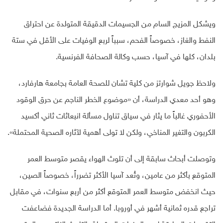
ويشكل المزيج السام من الجسيمات الدقيقة المتولدة عن احتراق
النفط والغاز، خصوصاً الفحم، سبباً لربع الوفيات على الأقل في ستة
بلدان، كلها في آسيا، حسب وكالة الصحافة الفرنسية
.
ولاحظ جويل شوارتز من كلية تشان للصحة العامة بجامعة هارفارد،
وهو أحد معدي الدراسة، أن «موضوع الخطر الناجم عن حرق الوقود
الأحفوري غالباً ما يثار في سياق تناول مسألة انبعاثات ثاني أكسيد
الكربون والتغير المناخي، ولكن لا تولى أهمية لآثاره الصحية المحتملة
».
وتوصلت أبحاث سابقة إلى أن تلوث الهواء يقصر متوسط العمر
المتوقع بأكثر من عامين، وتُعد آسيا الأكثر تضرراً، خصوصاً الصين،
حيث انخفض متوسط العمر المتوقع أكثر من أربع سنوات، في مقابل
تراجع قدره ثمانية أشهر في أوروبا. أما الدراسة الجديدة فضاعفت