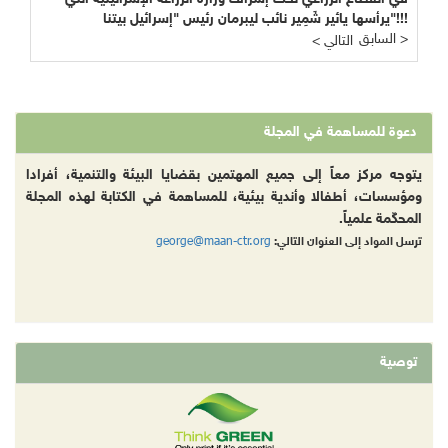
يرأسها يائير شَمِير نائب ليبرمان رئيس "إسرائيل بيتنا"!!!
السابق >
< التالي
دعوة للمساهمة في المجلة
يتوجه مركز معاً إلى جميع المهتمين بقضايا البيئة والتنمية، أفرادا
ومؤسسات، أطفالا وأندية بيئية، للمساهمة في الكتابة لهذه المجلة
المحكّمة علمياً.
george@maan-ctr.org
ترسل المواد إلى العنوان التالي:
توصية