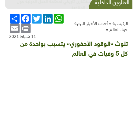
شذرات بيئية وتنموية...بنية تحتية وحلويات قبيحة
العناوين الداخلية
وحاكورة ونوبل وزيتون و"سيباط"
WhatsApp
LinkedIn
Twitter
Facebook
انشر
الرئيسية »
أحدث الأخبار البيئية
Email
Print
حول العالم
»
11 شباط 2021
تلوث «الوقود الأحفوري» يتسبب بواحدة من
كل 5 وفيات في العالم