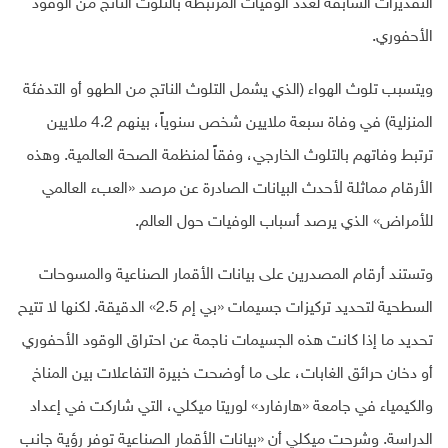
التقديرات السابقة لعدد الوفيات المرتبطة بالتلوث الناتج من الوقود
الأحفوري
.
ويتسبب تلوث الهواء (الذي يشمل التلوث الناتج من الطهو أو التدفئة
المنزلية) في وفاة سبعة ملايين شخص سنوياً، بينهم 4.2 ملايين
ترتبط وفاتهم بالتلوث الخارجي، وفقاً لمنظمة الصحة العالمية. وهذه
الأرقام مماثلة لأحدث البيانات الصادرة عن مرصد «العبء العالمي
للأمراض» الذي يرصد أسباب الوفيات حول العالم.
وتستند أرقام المصدرين على بيانات الأقمار الصناعية والمسوحات
السطحية لتحديد تركيزات جسيمات «بي إم 2.5» الدقيقة. لكنها لا تتيح
تحديد ما إذا كانت هذه الجسيمات ناجمة عن احتراق الوقود الأحفوري
أو دخان حرائق الغابات، على ما أوضحت خبيرة التفاعلات بين المناخ
والكيمياء في جامعة «هارفارد» لوريتا ميكلي، التي شاركت في إعداد
الدراسة. وشرحت ميكلي أن «بيانات الأقمار الصناعية توفر رؤية جانب