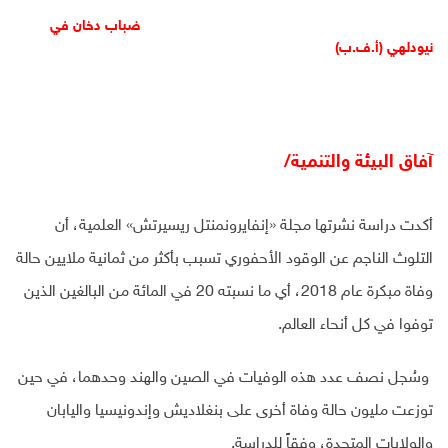
ضباب دخان في
نيودلهي (أ.ف.ب)
آفاق البيئة والتنمية/
أكدت دراسة نشرتها مجلة «إنفايرونمنتل ريسيرتش» العلمية، أن
التلوث الناجم عن الوقود الأحفوري تسبب بأكثر من ثمانية ملايين حالة
وفاة مبكرة عام 2018، أي ما نسبته 20 في المائة من البالغين الذين
توفوا في كل أنحاء العالم.
وسُجل نصف عدد هذه الوفيات في الصين والهند وحدهما، في حين
توزعت مليون حالة وفاة أخرى على بنغلاديش وإندونيسيا واليابان
والولايات المتحدة، وفقاً للدراسة.