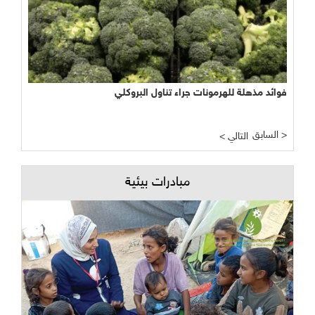
فوائد مذهلة للهرمونات جراء تناول البروكلي
السابق >
< التالي
مبادرات بيئية