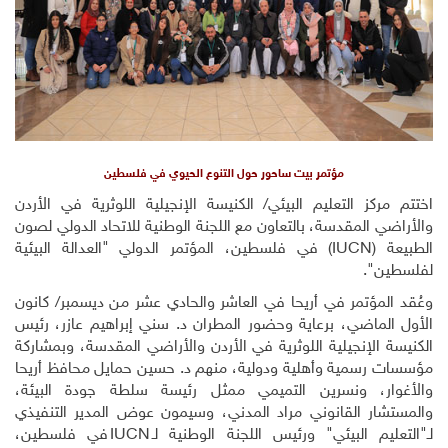
مؤتمر بيت ساحور حول التنوع الحيوي في فلسطين
اختتم مركز التعليم البيئي/ الكنيسة الإنجيلية اللوثرية في الأردن
والأراضي المقدسة، بالتعاون مع اللجنة الوطنية للاتحاد الدولي لصون
الطبيعة (
IUCN
) في فلسطين، المؤتمر الدولي "العدالة البيئية
لفلسطين".
وعُقد المؤتمر في أريحا في العاشر والحادي عشر من ديسمبر/ كانون
الأول الماضي، برعاية وحضور المطران د. سني إبراهيم عازر، رئيس
الكنيسة الإنجيلية اللوثرية في الأردن والأراضي المقدسة، وبمشاركة
مؤسسات رسمية وأهلية ودولية، منهم د. حسين حمايل محافظ أريحا
والأغوار، ونسرين التميمي ممثل رئيسة سلطة جودة البيئة،
والمستشار القانوني مراد المدني، وسيمون عوض المدير التنفيذي
لـ"التعليم البيئي" ورئيس اللجنة الوطنية لـ
IUCN
في فلسطين،