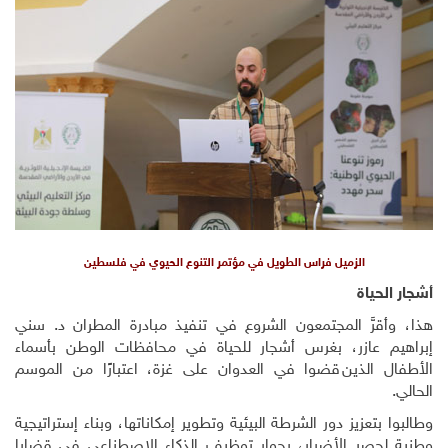
الزميل فراس الطويل في مؤتمر التنوع الحيوي في فلسطين
أشجار الحياة
هذا، وأقرَّ المجتمعون الشروع في تنفيذ مبادرة المطران د. سني
إبراهيم عازر، بغرس أشجار للحياة في محافظات الوطن بأسماء
الأطفال الذين قضوا في العدوان على غزة، اعتبارًا من الموسم
الحالي.
وطالبوا بتعزيز دور الشرطة البيئية وتطوير إمكاناتها، وبناء إستراتيجية
وطنية لحصر الأضرار، بجوار توظيف الذكاء الاصطناعي في قضايا