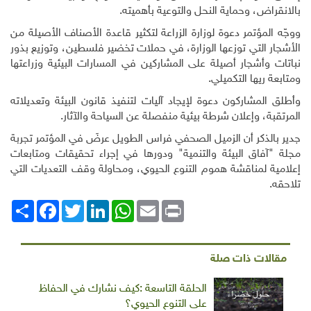
بالانقراض، وحماية النحل والتوعية بأهميته.
ووجّه المؤتمر دعوة لوزارة الزراعة لتكثير قاعدة الأصناف الأصيلة من
الأشجار التي توزعها الوزارة، في حملات تخضير فلسطين، وتوزيع بذور
نباتات وأشجار أصيلة على المشاركين في المسارات البيئية وزراعتها
ومتابعة ريها التكميلي.
وأطلق المشاركون دعوة لإيجاد آليات لتنفيذ قانون البيئة وتعديلاته
المرتقبة، وإعلان شرطة بيئية منفصلة عن السياحة والآثار.
جدير بالذكر أن الزميل الصحفي فراس الطويل عرضَ في المؤتمر تجربة
مجلة "آفاق البيئة والتنمية" ودورها في إجراء تحقيقات ومتابعات
إعلامية لمناقشة هموم التنوع الحيوي، ومحاولة وقف التعديات التي
تلاحقه.
Print
Email
WhatsApp
LinkedIn
Twitter
انشر
Facebook
مقالات ذات صلة
الحلقة التاسعة :كيف نشارك في الحفاظ
على التنوع الحيوي؟