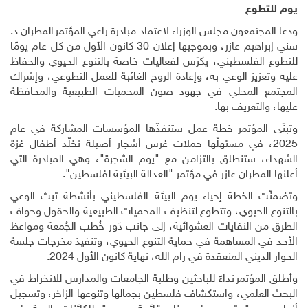
يوم للتطوع
ودعا المجتمعون مجلس الوزراء لاعتماد مبادرة راعي المؤتمر المطران د.
سني إبراهيم عازر، وبموجبها إعلان 30 كانون الأول من كل عام يومًا
للتطوع الفلسطيني، يكرّس لفعاليات خاصة بالتنوع الحيوي والحفاظ
عليه وتعزيز الوعي به، وإعادة الروح الغائبة للعمل التطوعي، وإشراك
المجتمع المحلي في جهود صون المحميات الطبيعية والمحافظة
عليها، والتعريف بها.
وتبنّى المؤتمر خطة عمل ستنفذّها المؤسسات المشاركة في عام
2025، في مستهلّها حملات غرس أشجار أصيلة تخلّد أطفال غزة
الشهداء، ستنطلق بالتزامن مع "يوم الشجرة"، وهي المبادرة التي
أعلنها المطران عازر في مؤتمر "العدالة البيئية لفلسطين".
وتضمنّت الخطة إحياء يوم البيئة الفلسطيني بأنشطة تبث الوعي
بالتنوع الحيوي، وتتطوع لتنظيف المحميات الطبيعية والحقول وحواف
الطرق من النفايات العشوائية، إلى جانب دَور خُطب الجُمعة ومواعظ
الأحد في المساهمة في حماية التنوع الحيوي، وتنفيذ مخرجات جلسة
الحوار الديني المنعقدة في رام الله، نهاية كانون الأول 2024.
وأطلق المؤتمر نداءً للباحثين وطلبة الجامعات والمدارس للانخراط في
البحث العلمي، واستكشاف فلسطين بجمالها وتنوعها الزاخر، وتسجيل