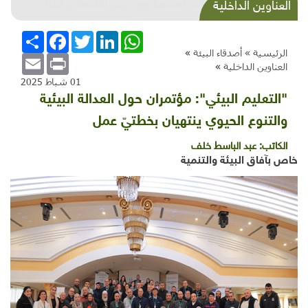
الفضلات العضوية مورد جديد للاقتصاد والبيئة:
العناوين الداخلية
الزراعة في عالم بلا مياه!
WhatsApp
LinkedIn
Twitter
Facebook
انشر
الرئيسية »
أصدقاء البيئة
»
Email
Print
العناوين الداخلية
»
01 شباط 2025
"التعليم البيئي": مؤتمران حول العدالة البيئية
والتنوع الحيوي ينتهيان بخطتيّ عمل
الكاتب:
عبد الباسط خلف
خاص بآفاق البيئة والتنمية