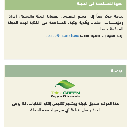
دعوة للمساهمة في المجلة
يتوجه مركز معاً إلى جميع المهتمين بقضايا البيئة والتنمية، أفرادا
ومؤسسات، أطفالا وأندية بيئية، للمساهمة في الكتابة لهذه المجلة
المحكّمة علمياً.
george@maan-ctr.org
ترسل المواد إلى العنوان التالي:
توصية
هذا الموقع صديق للبيئة ويشجع تقليص إنتاج النفايات، لذا يرجى
التفكير قبل طباعة أي من مواد هذه المجلة