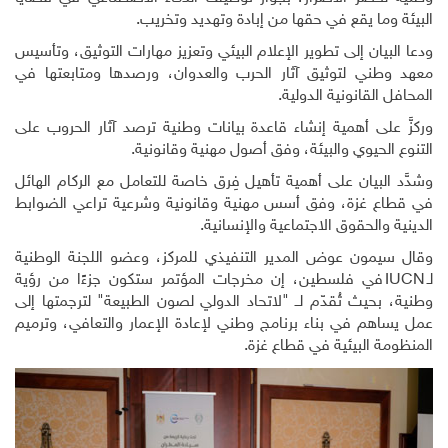
البيئة وما يقع في حقها من إبادة وتهديد وتخريب.
ودعا البيان إلى تطوير الإعلام البيئي وتعزيز مهارات التوثيق، وتأسيس
معهد وطني لتوثيق آثار الحرب والعدوان، ورصدها ومتابعتها في
المحافل القانونية الدولية.
وركزَّ على أهمية إنشاء قاعدة بيانات وطنية ترصد آثار الحروب على
التنوع الحيوي والبيئة، وفق أصول مهنية وقانونية.
وشدَّد البيان على أهمية تأهيل فِرق خاصة للتعامل مع الركام الهائل
في قطاع غزة، وفق أسس مهنية وقانونية وشرعية تراعي الضوابط
الدينية والحقوق الاجتماعية والإنسانية.
وقال سيمون عوض المدير التنفيذي للمركز، وعضو اللجنة الوطنية
لـ
IUCN
في فلسطين، إن مخرجات المؤتمر ستكون جزءًا من رؤية
وطنية، بحيث تُقدّم لــ "لاتحاد الدولي لصون الطبيعة" لترجمتها إلى
عمل يساهم في بناء برنامج وطني لإعادة الإعمار والتعافي، وترميم
المنظومة البيئية في قطاع غزة.