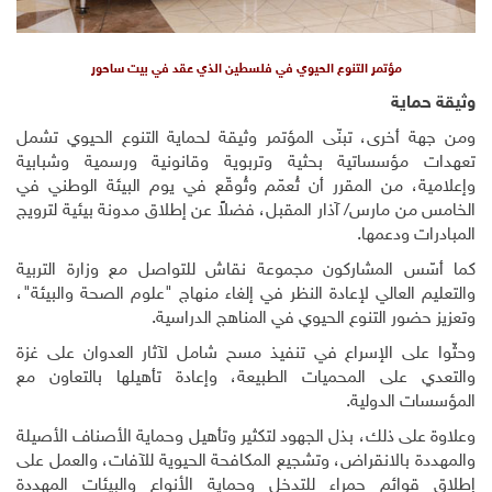
مؤتمر التنوع الحيوي في فلسطين الذي عقد في بيت ساحور
وثيقة حماية
ومن جهة أخرى، تبنّى المؤتمر وثيقة لحماية التنوع الحيوي تشمل
تعهدات مؤسساتية بحثية وتربوية وقانونية ورسمية وشبابية
وإعلامية، من المقرر أن تُعمّم وتُوقّع في يوم البيئة الوطني في
الخامس من مارس/ آذار المقبل، فضلاً عن إطلاق مدونة بيئية لترويج
المبادرات ودعمها.
كما أسّس المشاركون مجموعة نقاش للتواصل مع وزارة التربية
والتعليم العالي لإعادة النظر في إلغاء منهاج "علوم الصحة والبيئة"،
وتعزيز حضور التنوع الحيوي في المناهج الدراسية.
وحثّوا على الإسراع في تنفيذ مسح شامل لآثار العدوان على غزة
والتعدي على المحميات الطبيعة، وإعادة تأهيلها بالتعاون مع
المؤسسات الدولية.
وعلاوة على ذلك، بذل الجهود لتكثير وتأهيل وحماية الأصناف الأصيلة
والمهددة بالانقراض، وتشجيع المكافحة الحيوية للآفات، والعمل على
إطلاق قوائم حمراء للتدخل وحماية الأنواع والبيئات المهددة