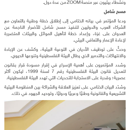
ونشطاء بيئيون عبر منصة
ZOOM
من عدة دول.
مسح شامل
ودعا المؤتمر في بيانه الختامي إلى إطلاق خطة وطنية بالتعاون مع
الشركاء العرب والدوليين لتنفيذ مسح شامل للأضرار الناجمة عن
العدوان على غزة، وإعداد خطة لتأهيل الموائل والبيئات المتضررة
لإعادة الإعمار والتعافي البيئي.
وحثَّ على توظيف الأديان في التوعية البيئية، وكشف عن الإبادة
والانتهاكات والتدمير الذي يطال البيئة الفلسطينية وتنوعها الحيوي.
وشدد المؤتمرون على أهمية الإسراع في إقرار مسودة قرار بقانون
لتعديل قانون البيئة الفلسطينية رقم 7 لسنة 1999، ليكون أكثر
عصرية؛ وقدرة على الاستجابة للتحديات التي تهدد البيئة الفلسطينية.
وشدّد البيان الختامي على تعزيز العلاقة والشراكة بين المنظومة البيئية
التشريعية والقانونية وطنيًا وعربيًا ودوليًا، وتوحيد الجهود في ذلك.