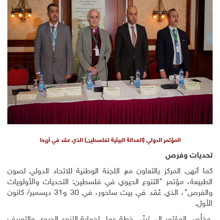
المؤتمر الدولي (العدالة البيئية لفلسطين) الذي عقد في أريحا
تحديات وفرص
كما أنهى المركز بالتعاون مع اللجنة الوطنية للاتحاد الدولي لصون
الطبيعة، مؤتمر "التنوع الحيوي في فلسطين: التحديات والأولويات
والفرص"، الذي عُقد في بيت ساحور، في 30 و31 ديسمبر/ كانون
الأول.
وخلُص المؤتمر إلى تبنّي خطة عمل لحماية التنوع الحيوي والتعريف