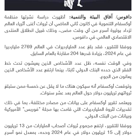
دافوس/ آفاق البيئة والتنمية:
أظهرت دراسة نشرتها منظمة
أوكسفام التنموية في كانون ثاني الماضي أن ثروات أغنى أثرياء العالم
تزداد بوتيرة أسرع من أي وقت مضى، وذلك قبيل انطلاق المنتدى
الاقتصادي العالمي في دافوس.
ووفقا للتقرير، فقد بلغ عدد المليارديرات في العالم 2769 مليارديرا
في عام 2024، بزيادة قدرها 204 مقارنة بالعام السابق.
وفي الوقت نفسه، ظل عدد الأشخاص الذين يعيشون تحت خط
الفقر الذي حدده البنك الدولي ثابتا، بينما ارتفع عدد الأشخاص الذين
يعانون من الجوع.
وتوقعت أوكسفام أنه سيكون هناك ما لا يقل عن خمسة ممن ستبلغ
ثرواتهم تريليون دولار حول العالم بعد عشر سنوات.
ويعتمد تقرير أوكسفام على بيانات من مصادر مختلفة، بما في ذلك
تقديرات لثروة المليارديرات التي قامت بها مجلة "فوربس" الأميركية
وبيانات من البنك الدولي.
ووفقا للتقرير، ارتفع مجموع ثروات أصحاب المليارات من 13 تريليون
دولار إلى 15 تريليون دولار في عام 2024 وحده، بمعدل نمو أسرع