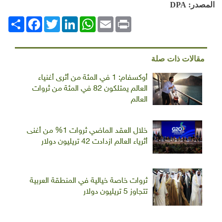
المصدر:
DPA
Print
Email
WhatsApp
LinkedIn
Twitter
انشر
Facebook
مقالات ذات صلة
أوكسفام: 1 في المئة من أثرى أغنياء
العالم يمتلكون 82 في المئة من ثروات
العالم
خلال العقد الماضي ثروات 1% من أغنى
أثرياء العالم ازدادت 42 تريليون دولار
ثروات خاصة خيالية في المنطقة العربية
تتجاوز 5 تريليون دولار