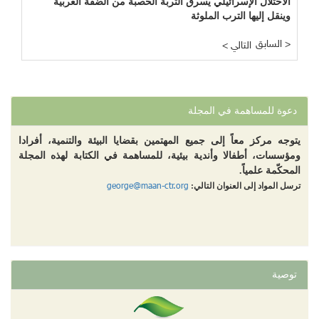
الاحتلال الإسرائيلي يسرق التربة الخصبة من الضفة الغربية
وينقل إليها الترب الملوثة
السابق >
< التالي
دعوة للمساهمة في المجلة
يتوجه مركز معاً إلى جميع المهتمين بقضايا البيئة والتنمية، أفرادا
ومؤسسات، أطفالا وأندية بيئية، للمساهمة في الكتابة لهذه المجلة
المحكّمة علمياً.
george@maan-ctr.org
ترسل المواد إلى العنوان التالي:
توصية