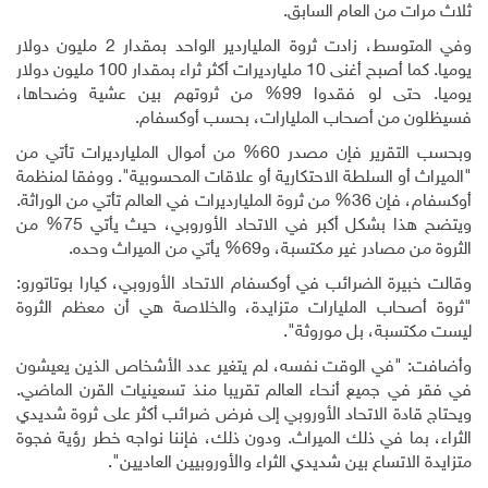
ثلاث مرات من العام السابق.
وفي المتوسط، زادت ثروة الملياردير الواحد بمقدار 2 مليون دولار
يوميا. كما أصبح أغنى 10 مليارديرات أكثر ثراء بمقدار 100 مليون دولار
يوميا. حتى لو فقدوا 99% من ثروتهم بين عشية وضحاها،
فسيظلون من أصحاب المليارات، بحسب أوكسفام.
وبحسب التقرير فإن مصدر 60% من أموال المليارديرات تأتي من
"الميراث أو السلطة الاحتكارية أو علاقات المحسوبية". ووفقا لمنظمة
أوكسفام، فإن 36% من ثروة المليارديرات في العالم تأتي من الوراثة.
ويتضح هذا بشكل أكبر في الاتحاد الأوروبي، حيث يأتي 75% من
الثروة من مصادر غير مكتسبة، و69% يأتي من الميراث وحده.
وقالت خبيرة الضرائب في أوكسفام الاتحاد الأوروبي، كيارا بوتاتورو:
"ثروة أصحاب المليارات متزايدة، والخلاصة هي أن معظم الثروة
ليست مكتسبة، بل موروثة".
وأضافت: "في الوقت نفسه، لم يتغير عدد الأشخاص الذين يعيشون
في فقر في جميع أنحاء العالم تقريبا منذ تسعينيات القرن الماضي.
ويحتاج قادة الاتحاد الأوروبي إلى فرض ضرائب أكثر على ثروة شديدي
الثراء، بما في ذلك الميراث. ودون ذلك، فإننا نواجه خطر رؤية فجوة
متزايدة الاتساع بين شديدي الثراء والأوروبيين العاديين".