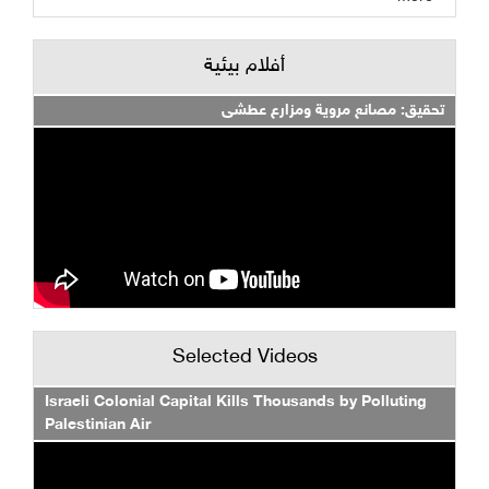
أفلام بيئية
تحقيق: مصانع مروية ومزارع عطشى
Selected Videos
Israeli Colonial Capital Kills Thousands by Polluting
Palestinian Air