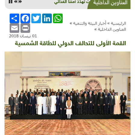
شركات تهدِّدُ أمننا الغذائي
العناوين الداخلية
WhatsApp
LinkedIn
Twitter
Facebook
انشر
الرئيسية »
أخبار البيئة والتنمية
»
Email
Print
العناوين الداخلية
»
01 نيسان 2018
القمة الأولى للتحالف الدولي للطاقة الشمسية