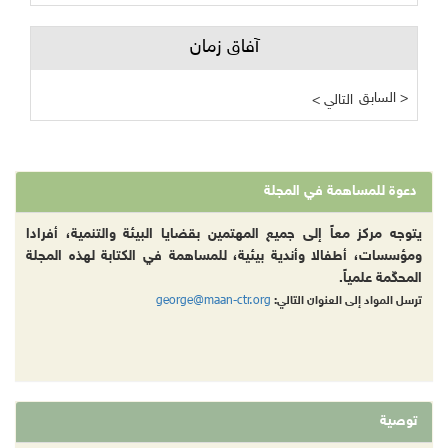
آفاق زمان
السابق >
< التالي
دعوة للمساهمة في المجلة
يتوجه مركز معاً إلى جميع المهتمين بقضايا البيئة والتنمية، أفرادا
ومؤسسات، أطفالا وأندية بيئية، للمساهمة في الكتابة لهذه المجلة
المحكّمة علمياً.
george@maan-ctr.org
ترسل المواد إلى العنوان التالي:
توصية