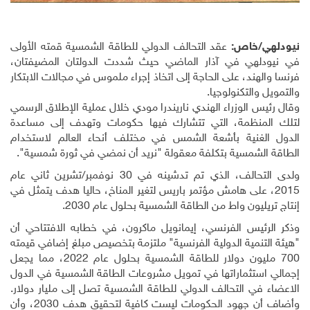
نيودلهي/خاص:
عقد التحالف الدولي للطاقة الشمسية قمته الأولى
في نيودلهي في آذار الماضي حيث شددت الدولتان المضيفتان،
فرنسا والهند، على الحاجة إلى اتخاذ إجراء ملموس في مجالات الابتكار
والتمويل والتكنولوجيا
.
وقال رئيس الوزراء الهندي ناريندرا مودي خلال عملية الإطلاق الرسمي
لتلك المنظمة، التي تتشارك فيها حكومات وتهدف إلى مساعدة
الدول الغنية بأشعة الشمس في مختلف أنحاء العالم لاستخدام
الطاقة الشمسية بتكلفة معقولة "نريد أن نمضي في ثورة شمسية".
ولدى التحالف، الذي تم تدشينه في 30 نوفمبر/تشرين ثاني عام
2015، على هامش مؤتمر باريس لتغير المناخ، حاليا هدف يتمثل في
إنتاج تريليون واط من الطاقة الشمسية بحلول عام 2030
.
وذكر الرئيس الفرنسي، إيمانويل ماكرون، في خطابه الافتتاحي أن
"هيئة التنمية الدولية الفرنسية" ملتزمة بتخصيص مبلغ إضافي قيمته
700 مليون دولار للطاقة الشمسية بحلول عام 2022، مما يجعل
إجمالي استثماراتها في تمويل مشروعات الطاقة الشمسية في الدول
الاعضاء في التحالف الدولي للطاقة الشمسية تصل إلى مليار دولار.
وأضاف أن جهود الحكومات ليست كافية لتحقيق هدف 2030، وأن