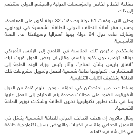
صناعة القطاع الخاص والمؤسسات الدولية والمجتمع الدولي ستنضم
إلى ذلك
.
وحتى الآن، وقعت 61 دولة وصدقت 32 دولة أخرى على المعاهدة،
بحسب مقر أمانة التحالف الدولي للطاقة الشمسية في نيودلهي.
وشارك قادة دول 24 دولة بينها أستراليا وسريلانكا في القمة
التأسيسية
.
واستخدم ماكرون تلك المناسبة في التلميح إلى الرئيس الأمريكي
دونالد ترامب دون ذكره بالاسم. وقال ان بعض الدول قررت ترك
"اتفاق باريس بشأن المناخ". وأثار رئيس وزراء الهند الحاجة إلى
الاستثمار في تكنولوجيا طاقة شمسية أفضل وتمويل مشروعات تلك
الطاقة وتخفيف الآليات التنظيمية
.
وسلط عدد من المتحدثين في المؤتمر، ومن بينهم قادة من الدول
الأفريقية، الضوء على مجالات محددة يتم الاحتياج إلى العمل عليها
بما في ذلك تطوير تكنولوجيا تخزين الطاقة وشبكات توزيع الطاقة
الشمسية
.
وقال ماكرون إن هدف التحالف الدولي للطاقة الشمسية يتمثل في
التمويل الجماعي وتقاسم الخبرات والنهوض بسبل تكنولوجية خلاقة
في ظل شفافية كاملة
.