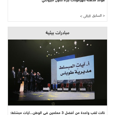
فوائد مذهلة للهرمونات جراء تناول البروكلي
السابق >
< التالي
مبادرات بيئية
نالت لقب واحدة من أفضل 3 معلمين في الوطن...آيات مبسّلط: