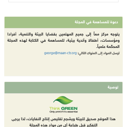
دعوة للمساهمة في المجلة
يتوجه مركز معاً إلى جميع المهتمين بقضايا البيئة والتنمية، أفرادا
ومؤسسات، أطفالا وأندية بيئية، للمساهمة في الكتابة لهذه المجلة
المحكّمة علمياً.
george@maan-ctr.org
ترسل المواد إلى العنوان التالي:
توصية
هذا الموقع صديق للبيئة ويشجع تقليص إنتاج النفايات، لذا يرجى
التفكير قبل طباعة أي من مواد هذه المجلة