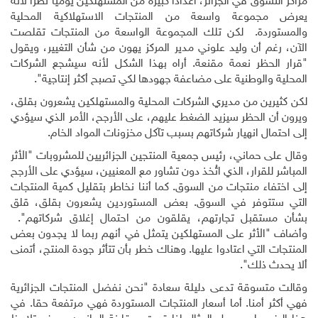
مراكز التسوق في الجزائر، أعدادا كبيرة من المستهلكين يوميا نظرا لأنه
يعرض مجموعة واسعة من المنتجات الاستهلاكية المحلية
والمستوردة
.
لكن تلك المجموعة الواسعة من المنتجات تقلصت
الآن، رغم أن وليد علوني مدير المركز يهون من شأن التغيير، ويقول
"قرار الحظر نعمة مقنعة. أراه بهذا الشكل لأنه سيشجع الشركات
المحلية والوطنية على مضاعفة جهودها لكي تصبح أكثر إنتاجية".
لكن كثيرين من مديري الشركات المحلية والمستهلكين يشعرون بقلق،
ويرون أن الحظر سيزيد الضغط عليهم، على الأرجح، الأمر الذي سيؤدي
إلى احتمال انهيار شركاتهم بسبب تآكل مخزونات المواد الخام
.
وقال على حماني، رئيس جمعية المنتجين الجزائريين للمشروبات "الأثر
المباشر للقرار، الذي اتُخذ دون تشاور مع المعنيين، سيؤدي على الأرجح
إلى اختفاء منتجات من السوق. كما أننا نخاطر بتقليل كمية المنتجات
التي ستتوفر في السوق. بعض المستوردين يشعرون بقلق، قلق
بشأن مستقبل تجارتهم، يقلقون من احتمال إغلاق شركاتهم".
وأضاف "الأثر على المستهلكين يتمثل في أنهم ربما لا يجدون بعض
المنتجات التي اعتادوا عليها. وهناك خطر بأن تتأثر جودة المنتج، أتمنى
ألا يحدث ذلك".
وقالت متسوقة تدعى دليلة سعادة "نحن نفضل المنتجات الجزائرية
فهي أكثر أمنا. أما أسعار المنتجات المستوردة فهي مرتفعة حقا. في