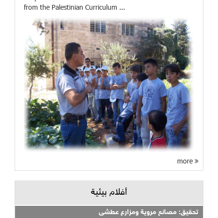
from the Palestinian Curriculum ...
more
أفلام بيئية
تحقيق: مصانع مروية ومزارع عطشى