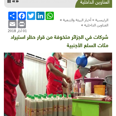
أمل بالزراعة العضوية... ولا أمل لسكان الجزر
العناوين الداخلية
WhatsApp
LinkedIn
Twitter
Facebook
انشر
الرئيسية »
أخبار البيئة والتنمية
»
Email
Print
العناوين الداخلية
»
01 آذار 2018
شركات في الجزائر متخوفة من قرار حظر استيراد
مئات السلع الأجنبية