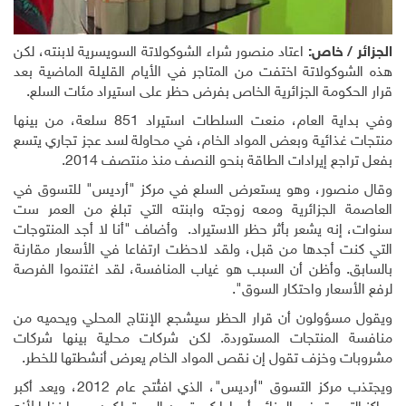
الجزائر / خاص:
اعتاد منصور شراء الشوكولاتة السويسرية لابنته، لكن
هذه الشوكولاتة اختفت من المتاجر في الأيام القليلة الماضية بعد
قرار الحكومة الجزائرية الخاص بفرض حظر على استيراد مئات السلع
.
وفي بداية العام، منعت السلطات استيراد 851 سلعة، من بينها
منتجات غذائية وبعض المواد الخام، في محاولة لسد عجز تجاري يتسع
بفعل تراجع إيرادات الطاقة بنحو النصف منذ منتصف 2014
.
وقال منصور، وهو يستعرض السلع في مركز "أرديس" للتسوق في
العاصمة الجزائرية ومعه زوجته وابنته التي تبلغ من العمر ست
سنوات، إنه يشعر بأثر حظر الاستيراد
.
وأضاف "أنا لا أجد المنتوجات
التي كنت أجدها من قبل، ولقد لاحظت ارتفاعا في الأسعار مقارنة
بالسابق. وأظن أن السبب هو غياب المنافسة، لقد اغتنموا الفرصة
لرفع الأسعار واحتكار السوق".
ويقول مسؤولون أن قرار الحظر سيشجع الإنتاج المحلي ويحميه من
منافسة المنتجات المستوردة. لكن شركات محلية بينها شركات
مشروبات وخزف تقول إن نقص المواد الخام يعرض أنشطتها للخطر
.
ويجتذب مركز التسوق "أرديس"، الذي افتُتح عام 2012، ويعد أكبر