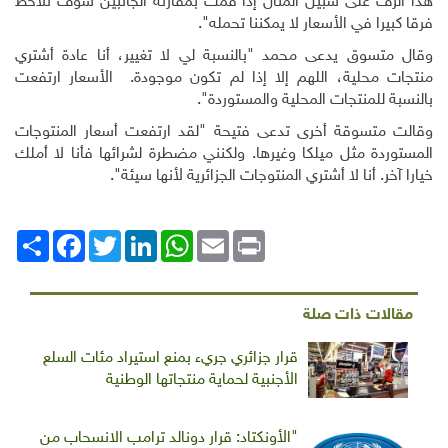
هذا الرف على سبيل المثال إذا قمت بمقارنة الجانبين سوف تلاحظ
فرقا كبيرا في الأسعار لا يمكننا تحمله".
وقال متسوق يدعى محمد "بالنسبة لي لا تغيير، أنا عادة أشتري
منتجات محلية، اللهم إلا إذا لم تكون موجودة. الأسعار ارتفعت
بالنسبة للمنتجات المحلية والمستوردة".
وقالت متسوقة أخرى تدعى فتيحة "لقد ارتفعت أسعار المنتوجات
المستوردة مثل ميلكا وغيرها. ولكنني مضطرة لشرائها فأنا لا أملك
خيارا آخر. أنا لا أشتري المنتوجات الجزائرية لأنها سيئة".
Print
Email
WhatsApp
LinkedIn
Twitter
انشر
Facebook
مقالات ذات صلة
قرار جزائري جريء بمنع استيراد مئات السلع
الأجنبية لحماية منتجاتها الوطنية
"الأونكتاد: قرار دونالد ترامب الانسحاب من