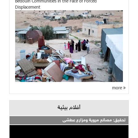
Bedouin Communities in the Face of Forced
Displacement
more
أفلام بيئية
تحقيق: مصانع مروية ومزارع عطشى