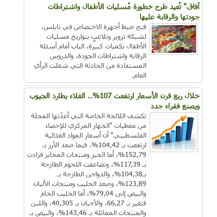
آفاق" تُعيد طرح خطورة مُسليات الأطفال واشتراطات
جودتها والرقابة عليها
فتح ضبط أجهزة الاختصاص في نابلس،
لشبكة تزوير وتلاعبٍ بتواريخ مسليات
الأطفال بكميات كبيرة، الباب أمام أسئلة
الرقابة واشتراطات الجودة، والدروس
المستفادة من الحادثة التي شغلت الرأي
العام.
خلال ربع قرن الأسعار ارتفعت 107%.. الغلاء يطارد الجيوب
ويصنع فقراء جدد
تكشف اللائحة الخاصة التي أعدّتها المجلة
من معطيات "الجهاز المركزي للإحصاء
الفلسطيني" أن أسعار المواد الغذائية
ارتفعت بـ 104,42%، فيما صعد الأرز بـ
152,79%، أما الخبز ومنتجات المخابز فزادت
بـ 117,39%، وتضاعفت اللحوم الطازجة
بـ104,38%، والدواجن الطازجة بـ
123,89%، وصعد الحليب ومنتجات الألبان
والبيض إلى 79,04%، أما الحليب الخام
فتغير بـ 66,27، والأجبان بـ 40,305، واللبن
والمنتجات المماثلة بـ 143,46%، والبيض بـ