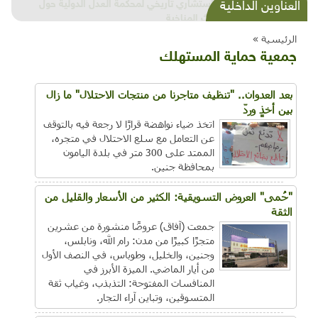
شذرات بيئية وتنموية...بنية تحتية وحلويات قبيحة
العناوين الداخلية
وحاكورة ونوبل وزيتون و"سيباط"
الرئيسية »
جمعية حماية المستهلك
بعد العدوان.. "تنظيف متاجرنا من منتجات الاحتلال" ما زال
بين أخذٍ وردّ
اتخذ ضياء نواهضة قرارًا لا رجعة فيه بالتوقف
عن التعامل مع سلع الاحتلال في متجره،
الممتد على 300 متر في بلدة اليامون
بمحافظة جنين.
"حُمى" العروض التسويقية: الكثير من الأسعار والقليل من
الثقة
جمعت (آفاق) عروضًا منشورة من عشرين
متجرًا كبيرًا من مدن: رام الله، ونابلس،
وجنين، والخليل، وطوباس، في النصف الأول
من أيار الماضي. الميزة الأبرز في
المنافسات المفتوحة: التذبذب، وغياب ثقة
المتسوقين، وتباين آراء التجار.