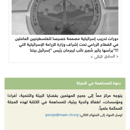
دورات تدريب إسرائيلية مصممة خصيصا للفلسطينيين العاملين
في القطاع الزراعي تحت إشراف وزارة الزراعة الإسرائيلية التي
يرأسها يائير شَمِير نائب ليبرمان رئيس "إسرائيل بيتنا"!!!
السابق >
< التالي
دعوة للمساهمة في المجلة
يتوجه مركز معاً إلى جميع المهتمين بقضايا البيئة والتنمية، أفرادا
ومؤسسات، أطفالا وأندية بيئية، للمساهمة في الكتابة لهذه المجلة
المحكّمة علمياً.
george@maan-ctr.org
ترسل المواد إلى العنوان التالي: