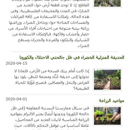
القاطع؛ إذ لا توجد قطعة أرض حول العديد من
المنازل في المدن والمخيمات الفلسطينية. وفي
هذه الحالة، بإمكاننا الاستفادة من كافة الفراغات
والمساحات المتاحة حول وبداخل المنزل، وزراعتها
زراعة بيئية متنوعة من احتياجات أفراد الأسرة، من
خضار وأعشاب وفاكهة. فبالإمكان الاستفادة من
الشبابيك والبلكون والفرندة والجدران وسطح
المنزل.
الحديقة المنزلية الخضراء في ظل جائحتي الاحتلال والكورونا
2020-04-15
إذا كانت أمام بيتك فسحة من الأرض، فلماذا لا
تحولها إلى حديقة غَنَّاء وممتعة للنظر، يلوذ بها
الفراش والنحل والعصافير، فتصبح مَوْئِلا للحياة
الطبيعية؟
2020-04-01
مواعيد الزراعة
في سياق ممارستنا البستنة المقاومة (في ظل
جائحة الكورونا وبدونها أيضا) يعتبر الالتزام بمواعيد
الزراعة المناسبة لانبات العديد من المحاصيل،
عاملا أساسيا من عوامل التحكم بالآفات، حيث