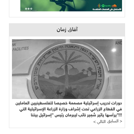
آفاق زمان
دورات تدريب إسرائيلية مصممة خصيصا للفلسطينيين العاملين
في القطاع الزراعي تحت إشراف وزارة الزراعة الإسرائيلية التي
يرأسها يائير شَمِير نائب ليبرمان رئيس "إسرائيل بيتنا"!!!
السابق >
< التالي