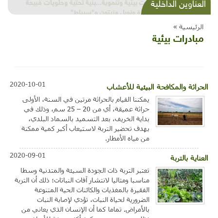
شذرات بيئية وتنموية...بنية تحتية وحلويات قبيحة
العناوين الداخلية
وحاكورة ونوبل وزيتون و"سيباط"
الرئيسية »
مبادرات بيئية
2020-10-01
الحراثة والمكافحة البيئية للأعشاب
يمكننا القيام بالحراثة مرتين في السنة، الأولى
حراثة عميقة، أي من 20 – 25 سم، وذلك في
بداية الخريف، بعد التسميد بالسماد البلدي،
بهدف تحضير التربة لاستيعاب أكبر كمية ممكنة
من مياه الأمطار.
2020-09-01
العناية بالتربة
تعتبر التربة ذات الجودة السيئة والمتدنية وسطا
مناسبا ومثاليا لانتشار آفات النباتات؛ ذلك أن التربة
الفقيرة بالمغذيات والكائنات الحية المتنوعة
الضرورية لحياة النبات، تؤدي لإصابة النبات
بالأمراض. تماما كما أن الإنسان الذي يعاني من