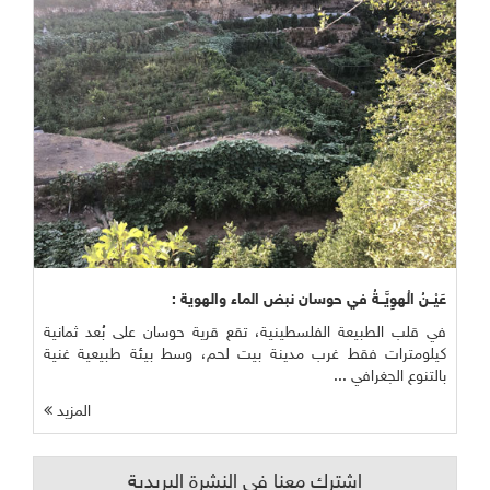
عَيْــنُ الْهوِيَّــةُ في حوسان نبض الماء والهوية :
في قلب الطبيعة الفلسطينية، تقع قرية حوسان على بُعد ثمانية
كيلومترات فقط غرب مدينة بيت لحم، وسط بيئة طبيعية غنية
بالتنوع الجغرافي ...
المزيد
اشترك معنا في النشرة البريدية