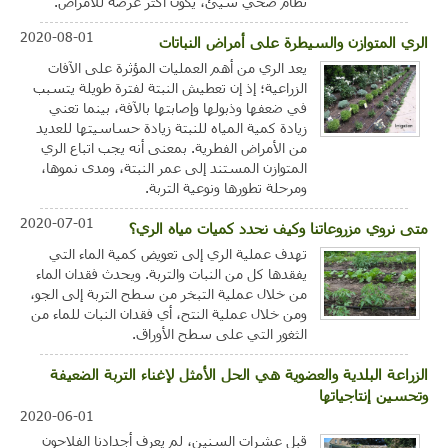
نظام صحي سيئ، يكون أكثر عرضة للأمراض.
2020-08-01
الري المتوازن والسيطرة على أمراض النباتات
يعد الري من أهم العمليات المؤثرة على الآفات
الزراعية؛ إذ إن تعطيش النبتة لفترة طويلة يتسبب
في ضعفها وذبولها وإصابتها بالآفة، بينما تعني
زيادة كمية المياه للنبتة زيادة حساسيتها للعديد
من الأمراض الفطرية. بمعنى أنه يجب اتباع الري
المتوازن المستند إلى عمر النبتة، ومدى نموها،
ومرحلة تطورها ونوعية التربة.
2020-07-01
متى نروي مزروعاتنا وكيف نحدد كميات مياه الري؟
تهدف عملية الري إلى تعويض كمية الماء التي
يفقدها كل من النبات والتربة. ويحدث فقدان الماء
من خلال عملية التبخر من سطح التربة إلى الجو،
ومن خلال عملية النتح، أي فقدان النبات للماء من
الثغور التي على سطح الأوراق.
الزراعة البلدية والعضوية هي الحل الأمثل لإغناء التربة الضعيفة
وتحسين إنتاجياتها
2020-06-01
قبل عشرات السنين، لم يعرف أجدادنا الفلاحون