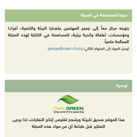
دعوة للمساهمة في المجلة
يتوجه مركز معاً إلى جميع المهتمين بقضايا البيئة والتنمية، أفرادا
ومؤسسات، أطفالا وأندية بيئية، للمساهمة في الكتابة لهذه المجلة
المحكّمة علمياً.
george@maan-ctr.org
ترسل المواد إلى العنوان التالي:
توصية
هذا الموقع صديق للبيئة ويشجع تقليص إنتاج النفايات، لذا يرجى
التفكير قبل طباعة أي من مواد هذه المجلة