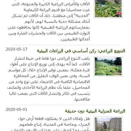
الآفات والأمراض الزراعية الكثيرة والمتنوعة، التي
غزت محاصيلنا مع قدوم الزراعة الكيماوية
"الحديثة" إلى منطقتنا. ذلك أن الآفات لم تشكل
آنذاك مشكلة جدية بالنسبة لهم، لأنهم
بممارساتهم الزراعية الطبيعية كانوا يحافظون على
التوازن الطبيعي بين الآفات والحشرات الضارة وبين
أعدائها الطبيعيين.
2020-05-17
التنويع الزراعي: ركن أساسي في الزراعات البيئية
يلعب التنوع الزراعي دورا هاما في ضبط انتشار
الآفات، كما أنه يهدف إلى توزيع الإنتاج على أطول
فترة ممكنة، بمعنى توفير الإنتاج خلال كل مواسم
السنة، وفي نفس الوقت التقليل من المخاطرة
الاقتصادية الكامنة في الاعتماد على نوع واحد من
المحاصيل، علما بأن نظام الزراعة الأحادي والمكثف
يتسبب في تكاثر وانتشار الآفات التي يصعب غالبا
مكافحتها.
2020-05-01
الزراعة المنزلية البيئية دون حديقة
هل بإمكان الذين لا يمتلكون قطعة أرض حول
المنزل، وبخاصة في المدينة، إنتاج طعامهم
بأنفسهم؟ الجواب على هذا السؤال هو بالإيجاب