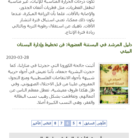
تكون درجات الحرارة المناسبة للإنبات، غير مناسبة
لتطفل الفطريات، مثل فطريات أعفان الجذور،
والإصابة بالآفات، علما بأن الزراعة المبكرة، عندما
يكون ذلك ممكنا، تعني استباق فترة انتشار
الآفات. ناهيك عن استغلال رطوبة التربة وبالتالي
زيادة فترة الإنتاج.
دليل المرشد في البستنة العضوية: فن تخطيط وإدارة البستان
البيئي
2020-03-28
أثبتت جائحة الكورونا التي حجرتنا في منازلنا، كما
حجرت البشرية جمعاء، بأننا نعيش في أجواء حربية
شبيهة بأجواء الانتفاضات الفلسطينية ومنع التجول
المفروض علينا من قبل الاحتلال الصهيوني. وفي
ظل هكذا ظروف معيشية، تعطل معظم الناس عن
أعمالهم، وتعاظمت بشكل رهيب نسب البطالة
والفقر، وهي النسب الكبيرة أصلا.
الأولى
السابق
4
5
6
7
8
التالي
الأخير