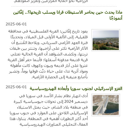
الزراعية نحو حماية المزارعين وتعزيز صمودهم.
ماذا يحدث حين يحاصر الاستيطان قرانا ويسلب تاريخها؟.. إمَّاتين
أنموذجًا
2025-06-01
يعود تاريخ إمَّاتين؛ القرية الفلسطينية في محافظة
قلقيلية، إلى الألفية الأولى قبل الميلاد، وتحديدًا
فترة العهد الآرامي السرياني. ويلاحظ المُتتبع أن
الآثار الآرامية تكثر على أراضيها، وتنتثر بين طبقات
تربتها، وتكشف الشواهد أن القرية الحالية تعتلي
قرية قديمة مدفونة أسفلها؛ فأينما حفر أهل القرية
عثروا على آبار قديمة وبيوت وكهوف كانت مأهولة
ومواد أثرية تدل على حياة دبَّت فوقها يوماً، وتشير
بأصابع متيقنة إلى الحضارة الآرامية.
2025-06-01
الغزو الإسرائيلي لجنوب سوريا وأبعاده الهيدروسياسية
أدى انهيار نظام بشار الأسد في سوريا في
ديسمبر 2024 إلى تحولات جيوسياسية كبيرة
في منطقة بلاد الشام، حيث يمثل الاستيلاء
الإسرائيلي اللاحق على الموارد في جنوب سوريا
أحد أكثر التطورات أهمية في المنطقة. يتناول هذا
المقال التحليلي المناورات الهيدروسياسية