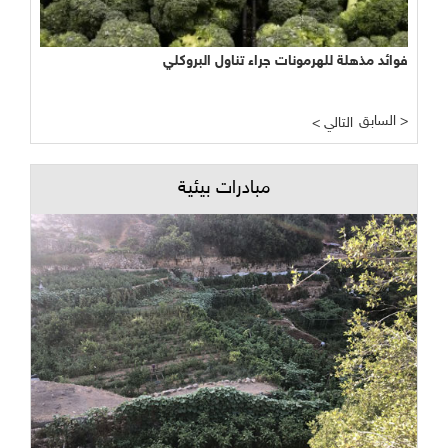
فوائد مذهلة للهرمونات جراء تناول البروكلي
السابق >
< التالي
مبادرات بيئية