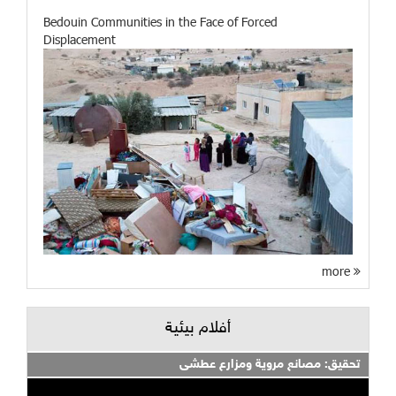
Bedouin Communities in the Face of Forced
Displacement
more
أفلام بيئية
تحقيق: مصانع مروية ومزارع عطشى