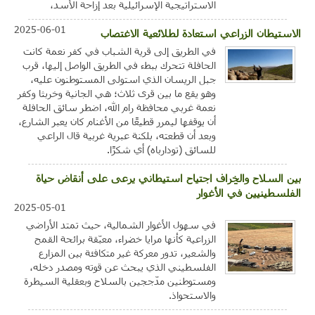
الاستراتيجية الإسرائيلية بعد إزاحة الأسد،
2025-06-01
الاستيطان الزراعي استعادة لطلائعية الاغتصاب
في الطريق إلى قرية الشباب في كفر نعمة كانت
الحافلة تتحرك ببطء في الطريق الواصل إليها، قرب
جبل الريسان الذي استولى المستوطنون عليه،
وهو يقع ما بين قرى ثلاث؛ هي الجانية وخربثا وكفر
نعمة غربي محافظة رام الله، اضطر سائق الحافلة
أن يوقفها ليمرر قطيعًا من الأغنام كان يعبر الشارع،
وبعد أن قطعته، بلكنة عبرية غربية قال الراعي
للسائق (تودارباه) أي شكرًا.
بين السلاح والخِراف اجتياح استيطاني يرعى على أنقاض حياة
الفلسطينيين في الأغوار
2025-05-01
في سهول الأغوار الشمالية، حيث تمتد الأراضي
الزراعية كأنها مرايا خضراء، معبّقة برائحة القمح
والشعير، تدور معركة غير متكافئة بين المزارع
الفلسطيني الذي يبحث عن قوته ومصدر دخله،
ومستوطنين مدّججين بالسلاح وبعقلية السيطرة
والاستحواذ.