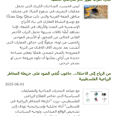
ليس فحسب، الشاحنات الكبرى التي تحمل
مخلفات التجريف في سفوح الجبال في مختلف
مناطق الضفة الغربية والتي باتت منظرًا يوميًا معتادًا
مع توسع النشاط العقاري في بناء الأبراج
الإسمنتية في المدن والأرياف في الضفة، فإننا
نشاهد أيضًا ناقلات شبيهة تحمل التراب الأحمر
القاني الخالي من الصخور، أو الأسمر الموحي
بالخصب من لونه، منقولًا إلى حدائق العمارات التي
أُنشئت بعد تجريف آلاف الاطنان من التربة
الممزوجة بالصخر لتضحي طممًا يغطي مساحة
جديدة من أراضٍ يمكنها أن تكون مزروعة حتى لو
بشجر حرجي.
من الرياح إلى الاحتلال.. جاغوب تُلقي الضوء على خريطة المخاطر
الزراعية الفلسطينية
2025-06-01
مع تصاعد التحديات المناخية والمضايقات
السياسية التي تحاصر القطاع الزراعي
الفلسطيني، برزت "خارطة المخاطر الزراعية في
فلسطين" أداة تحليلية وإستراتيجية تهدف إلى
تشخيص الواقع الميداني، وتوجيه السياسات