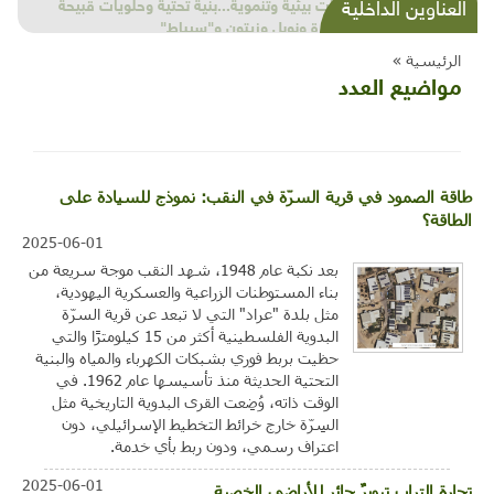
شذرات بيئية وتنموية...بنية تحتية وحلويات قبيحة
العناوين الداخلية
وحاكورة ونوبل وزيتون و"سيباط"
الرئيسية »
مواضيع العدد
طاقة الصمود في قرية السرّة في النقب: نموذج للسيادة على
الطاقة؟
2025-06-01
بعد نكبة عام 1948، شهد النقب موجة سريعة من
بناء المستوطنات الزراعية والعسكرية اليهودية،
مثل بلدة "عراد" التي لا تبعد عن قرية السرّة
البدوية الفلسطينية أكثر من 15 كيلومترًا والتي
حظيت بربط فوري بشبكات الكهرباء والمياه والبنية
التحتية الحديثة منذ تأسيسها عام 1962. في
الوقت ذاته، وُضِعت القرى البدوية التاريخية مثل
السِرّة خارج خرائط التخطيط الإسرائيلي، دون
اعتراف رسمي، ودون ربط بأي خدمة.
2025-06-01
تجارة التراب تبويرٌ جائر للأراضي الخصبة