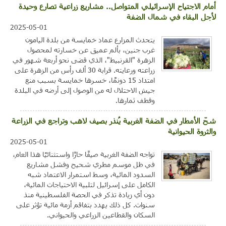
أمام الاجتياح الإسرائيلي المتواصل.. مشاريع زراعية تصارع وحيدة
لأجل البقاء في شمال الضفة
2025-05-01
يتحدث المزارع عماد خمايسة من بلدة اليامون
غرب جنين، بألم عميق عن خسارته لمحصول
الزهرة "القرنبيط"، الذي قضى نحو أربعة شهور في
زراعته ورعايته. قرابة 30 ألف رأس من الزهرة على
امتداد 15 دونمًا، خسرها خمايسة بسبب منع
جيش الاحتلال له من الوصول إلى أرضه في البلدة
وقطف ثمارها.
شحّ الأمطار في الضفة الغربية يُنذر بصيف لاهب وتراجع في الزراعة
والثروة الحيوانية
2025-05-01
تواجه الضفة الغربية صيفًا حارًا واستثنائيًا هذا العام،
في ظل موسم مطري شحيح وفشل مشاريع
السدود المائية، وسط استمرار الاعتماد شبه
الكامل على إسرائيل لتلبية الاحتياجات المائية،
دون أي زيادة تذكر في الحصة الفلسطينية منذ
سنوات. كل ذلك يهدد بتفاقم أزمة مائية تؤثر على
السكان والقطاعين الزراعي والحيواني.