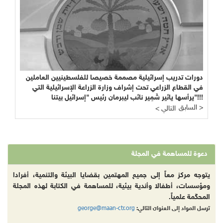
دورات تدريب إسرائيلية مصممة خصيصا للفلسطينيين العاملين
في القطاع الزراعي تحت إشراف وزارة الزراعة الإسرائيلية التي
يرأسها يائير شَمِير نائب ليبرمان رئيس "إسرائيل بيتنا"!!!
السابق >
< التالي
دعوة للمساهمة في المجلة
يتوجه مركز معاً إلى جميع المهتمين بقضايا البيئة والتنمية، أفرادا
ومؤسسات، أطفالا وأندية بيئية، للمساهمة في الكتابة لهذه المجلة
المحكّمة علمياً.
george@maan-ctr.org
ترسل المواد إلى العنوان التالي: