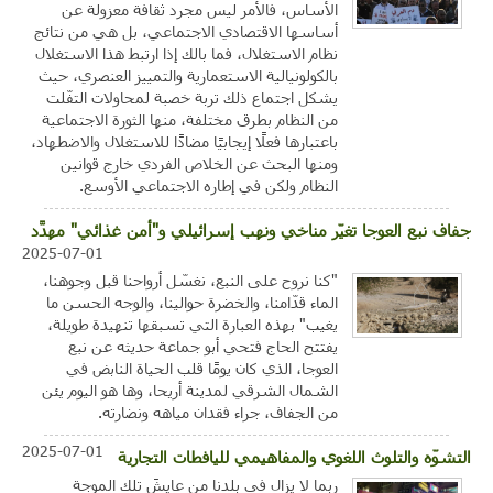
الأساس، فالأمر ليس مجرد ثقافة معزولة عن
أساسها الاقتصادي الاجتماعي، بل هي من نتائج
نظام الاستغلال، فما بالك إذا ارتبط هذا الاستغلال
بالكولونيالية الاستعمارية والتمييز العنصري، حيث
يشكل اجتماع ذلك تربة خصبة لمحاولات التفّلت
من النظام بطرق مختلفة، منها الثورة الاجتماعية
باعتبارها فعلًا إيجابيًا مضادًا للاستغلال والاضطهاد،
ومنها البحث عن الخلاص الفردي خارج قوانين
النظام ولكن في إطاره الاجتماعي الأوسع.
جفاف نبع العوجا تغيّر مناخي ونهب إسرائيلي و"أمن غذائي" مهدَّد
2025-07-01
"كنا نروح على النبع، نغسّل أرواحنا قبل وجوهنا،
الماء قدّامنا، والخضرة حوالينا، والوجه الحسن ما
يغيب" بهذه العبارة التي تسبقها تنهيدة طويلة،
يفتتح الحاج فتحي أبو جماعة حديثه عن نبع
العوجا، الذي كان يومًا قلب الحياة النابض في
الشمال الشرقي لمدينة أريحا، وها هو اليوم يئن
من الجفاف، جراء فقدان مياهه ونضارته.
2025-07-01
التشوّه والتلوث اللغوي والمفاهيمي لليافطات التجارية
ربما لا يزال في بلدنا من عايشَ تلك الموجة