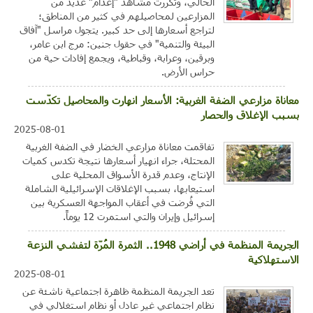
الحالي، وتكررت مشاهد "إعدام" عديد من
المزارعين لمحاصيلهم في كثير من المناطق؛
لتراجع أسعارها إلى حد كبير. يتجول مراسل "آفاق
البيئة والتنمية" في حقول جنين: مرج ابن عامر،
وبرقين، وعرابة، وقباطية، ويجمع إفادات حية من
حراس الأرض.
معاناة مزارعي الضفة الغربية: الأسعار انهارت والمحاصيل تكدّست
بسبب الإغلاق والحصار
2025-08-01
تفاقمت معاناة مزارعي الخضار في الضفة الغربية
المحتلة، جراء انهيار أسعارها نتيجة تكدس كميات
الإنتاج، وعدم قدرة الأسواق المحلية على
استيعابها، بسبب الإغلاقات الإسرائيلية الشاملة
التي فُرضت في أعقاب المواجهة العسكرية بين
إسرائيل وإيران والتي استمرت 12 يوماً.
الجريمة المنظمة في أراضي 1948.. الثمرة المُرّة لتفشي النزعة
الاستهلاكية
2025-08-01
تعد الجريمة المنظمة ظاهرة اجتماعية ناشئة عن
نظام اجتماعي غير عادل أو نظام استغلالي في