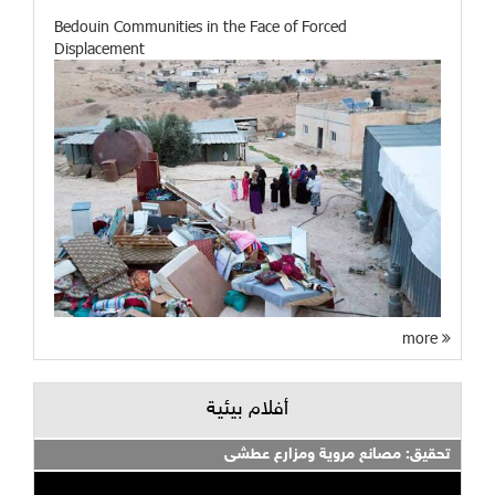
Bedouin Communities in the Face of Forced
Displacement
more
أفلام بيئية
تحقيق: مصانع مروية ومزارع عطشى