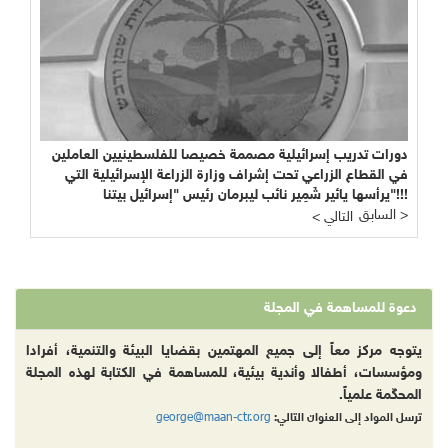
دورات تدريب إسرائيلية مصممة خصيصا للفلسطينيين العاملين
في القطاع الزراعي تحت إشراف وزارة الزراعة الإسرائيلية التي
يرأسها يائير شَمِير نائب ليبرمان رئيس "إسرائيل بيتنا"!!!
السابق >
< التالي
دعوة للمساهمة في المجلة
يتوجه مركز معاً إلى جميع المهتمين بقضايا البيئة والتنمية، أفرادا
ومؤسسات، أطفالا وأندية بيئية، للمساهمة في الكتابة لهذه المجلة
المحكّمة علمياً.
george@maan-ctr.org
ترسل المواد إلى العنوان التالي: