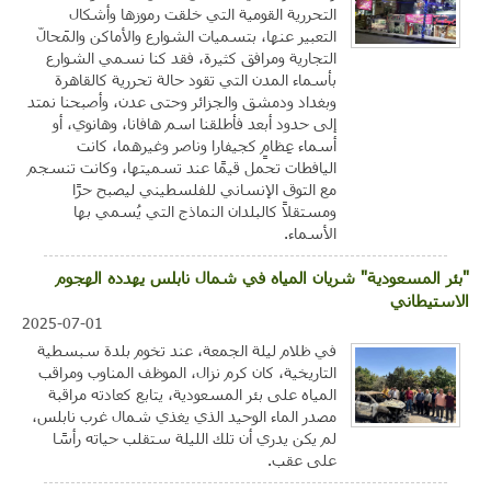
التحررية القومية التي خلقت رموزها وأشكال
التعبير عنها، بتسميات الشوارع والأماكن والمَحالّ
التجارية ومرافق كثيرة، فقد كنا نسمي الشوارع
بأسماء المدن التي تقود حالة تحررية كالقاهرة
وبغداد ودمشق والجزائر وحتى عدن، وأصبحنا نمتد
إلى حدود أبعد فأطلقنا اسم هافانا، وهانوي، أو
أسماء عِظامٍ كجيفارا وناصر وغيرهما، كانت
اليافطات تحمل قيمًا عند تسميتها، وكانت تنسجم
مع التوق الإنساني للفلسطيني ليصبح حرًا
ومستقلاً كالبلدان النماذج التي يُسمي بها
الأسماء.
"بئر المسعودية" شريان المياه في شمال نابلس يهدده الهجوم
الاستيطاني
2025-07-01
في ظلام ليلة الجمعة، عند تخوم بلدة سبسطية
التاريخية، كان كرم نزال، الموظف المناوب ومراقب
المياه على بئر المسعودية، يتابع كعادته مراقبة
مصدر الماء الوحيد الذي يغذي شمال غرب نابلس،
لم يكن يدري أن تلك الليلة ستقلب حياته رأسًا
على عقب.