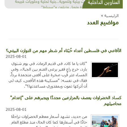
شذرات بيئية وتنموية...بنية تحتية وحلويات قبيحة
العناوين الداخلية
وحاكورة ونوبل وزيتون و"سيباط"
الرئيسية »
مواضيع العدد
الأفاعي في فلسطين أعداء خُبَثاء أم شطر مهم من التوازن البيئي؟
2025-08-01
"كان يا ما كان، في قديم الزمان، في يوم شتوي
بارد، خرج راعٍ فقير يرعى الغنم بين الجبال، وفي
المساء عثر قرب صخرة على أفعى متجمدة برداً،
فقال في نفسه: "مسكينة هذه الأفعى، كيف لي
أن أتركها تموت وبمقدوري مساعدتها؟".
كساد الخضراوات يعصف بالمزارعين مجددًا ويجبرهم على "إعدام"
محاصيلهم
2025-08-01
من جديد، تشهد أسعار معظم الخضراوات تراجعًا
حادًا في أسعارها كما كان الحال منذ مطلع العام