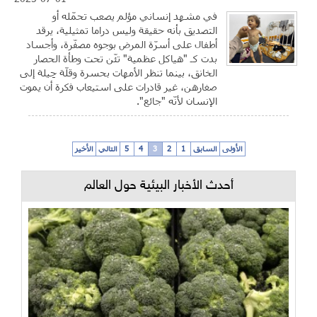
في مشهد إنساني مؤلم يصعب تحمّله أو
التصديق بأنه حقيقة وليس دراما تمثيلية، يرقد
أطفال على أسرّة المرض بوجوه مصفّرة، وأجساد
بدت كـ "هياكل عظمية" تئّن تحت وطأة الحصار
الخانق، بينما تنظر الأمهات بحسرة وقلّة حِيلة إلى
صغارهن، غير قادرات على استيعاب فكرة أن يموت
الإنسان لأنّه "جائع".
الأولى
السابق
1
2
3
4
5
التالي
الأخير
أحدث الأخبار البيئية حول العالم