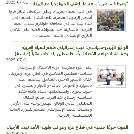
2025-07-01
"جعيتا فلسطين".. عندما تلتقي الجيولوجيا مع البيئة
في قلب الضفة الغربية، وعلى مرتفعات تتناثر فيها
أشجار الزيتون المعمّرة، تقف البلدة القديمة في
بلدة بيت ليد في محافظة طولكرم شمال الضفة
الغربية، باعتبارها أحد الشواهد الحيّة على تلاقي
التاريخ الإنساني بالبيئة الطبيعية.
الواقع الهَيدرو-سياسي: نهب إسرائيلي ضخم للمياه العربية
وهشاشة مزاعم الاحتلال بأن فلسطين بلد جاف مائياً (دراسة)
2025-07-01
على ضوء ممارسة دولة الاحتلال الإسرائيلي
سياسة تعطيش الملايين في قطاع غزة، وغزوها،
خلال الأشهر الأخيرة، لمناطق شاسعة غنية
بالموارد والأحواض المائية والأنهار والسدود في
جنوب سوريا، واستخدامها المياه كأداة ضغط
سياسية وسلاح ضد العرب، يعالج المقال
التحليلي التالي الوقائع الهيدرولوجية على الأرض،
وعمليات النهب الإسرائيلي الضخم للموارد المائية
الفلسطينية والعربية،
الموت جوعًا حتمية في قطاع غزة وعواقب طويلة الأمد تهدد الأجيال
2025-07-01