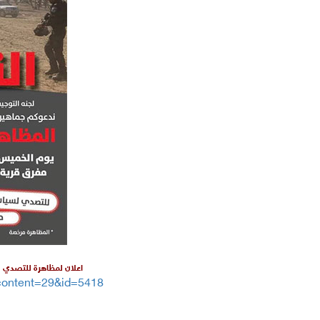
اعلان لمظاهرة للتصدي ل
?content=29&id=5418