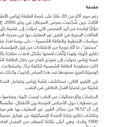
مقدمة
رغم مرور أكثر من 20 عامًا على قصة الطفلة إ
الثالث 
مؤثرًا لواحدة من أبرز القصص التي تحوّلت إلى قضية رأ
العائلات البدوية في القرى غير المعترف بها في صحراء ا
سياسات التخطيط والطاقة العُنصرية – حتى يومنا هذا. فق
"مستفز"، ما أثار موجة من الانتقادات من قِبل المؤسسات 
تقارير كثيرة؛ ولهذا وُثِّقَت قصتها بشكل لافت، مقارنة ب
قصة إيناس تحولت إلى نموذج كفاح من خلال الطاقة ا
كانت منظومة الطاقة الشمسية مُكلفة جدًا، واستطاعت هذ
كوسيلة لتعزيز صمودها ضد هذا المرض الخبيث وكذلك ضد 
في التقرير التالي، نستكشف قصّة إيناس وتفاعل المحكم
قضيّة من قضايا العدل الطاقي في النقب.
الدراسات والإحصائيات عن النقب ليست كثيرة، وبعضها قدي
إلى أن"12% من سكان القرى غير المعترف بها هم مرضى بأمراض مزمنة يحتاجون للكهرباء من أجل أجهزة أو أدوية محفوظة بالبرودة"
1000 ولادة، وهي أعلى بثلاثة أضعاف من المعدل العا
[2]