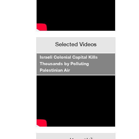
Selected Videos
Israeli Colonial Capital Kills
Thousands by Polluting
Palestinian Air