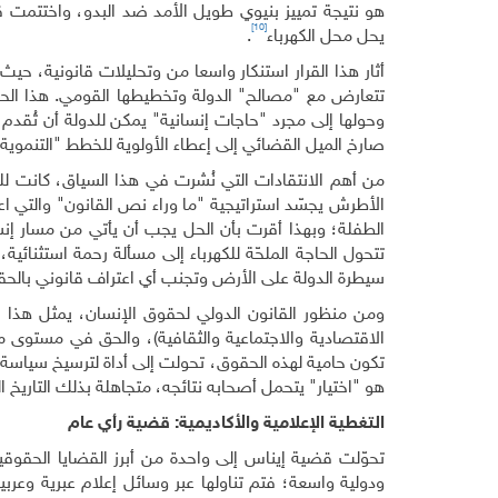
هو نتيجة تمييز بنيوي طويل الأمد ضد البدو، واختتمت قر
[10]
يحل محل الكهرباء
.
أثار هذا القرار استنكار واسعا من وتحليلات قانونية، حيث
تتعارض مع "مصالح" الدولة وتخطيطها القومي. هذا الحكم
وحولها إلى مجرد "حاجات إنسانية" يمكن للدولة أن تُقدم
صارخ الميل القضائي إلى إعطاء الأولوية للخطط "التنموية
من أهم الانتقادات التي نُشرت في هذا السياق، كانت لل
الأطرش يجسّد استراتيجية "ما وراء نص القانون" والتي اع
الطفلة؛ وبهذا أقرت بأن الحل يجب أن يأتي من مسار إ
تتحول الحاجة الملحّة للكهرباء إلى مسألة رحمة استثنائية، 
سيطرة الدولة على الأرض وتجنب أي اعتراف قانوني بالحقو
تكون حامية لهذه الحقوق، تحولت إلى أداة لترسيخ سياسة ا
هو "اختيار" يتحمل أصحابه نتائجه، متجاهلة بذلك التاريخ
التغطية الإعلامية والأكاديمية: قضية رأي عام
تحوّلت قضية إيناس إلى واحدة من أبرز القضايا الحقوقي
ودولية واسعة؛ فتم تناولها عبر وسائل إعلام عبرية وعرب