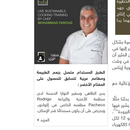
لخطيرة
أي جهد
 إنتاج
ما بدا
قضية بشكل
 إليها في
المثير أن
، في وقت
ية إيناس
الطبخ المستدام متصل بنِعم الطبيعة
ومطاعم عربية تتسابق للحصول على
غاثية مع
المفتاح الأخضر :
يدير الطاهي وسفير النوايا الحسنة لدى
ثنا مثلًا
منظمة الأغذية والزراعة Rodrigo
Pacheco مطعمه الخاص في إكوادور،
ة 2011 للدكتور ثابت أبو راس يشير فيها
[1]
ويحرص على أن يكون مستدامًا قدر الإمكان.
.
وتكشف تقارير وزارة الصحة الإسرائيلية عن فوارق صحية صارخة، حيث بلغت نسبة وفيات الأطفال البدو في النقب عام 2006 نحو 12 لكل
المزيد
كالكهرباء