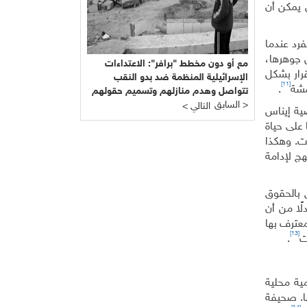
ل يمكن أن
فرد عندما
 جوهرها،
مع أو دون مخطط "برافر": الاعتداءات
قرار بشكل
الإسرائيلية المنظمة ضد بدو النقب
[11]
مشة
.
تتواصل وهدم منازلهم وتسميم حقولهم
السابق >
الزراعية بهدف ترحيلهم يسيران على قدم
< التالي
ية إيناس
وساق
 على حياة
ت. وهكذا
هج لإدامة
دة 12 من العهد الدولي الخاص بالحقوق
ق في عدم التمييز (المادة 2). فالمحكمة، بدلًا من أن
معترف بها
[13]
ت
.
ية محلية
ها. صحيفة