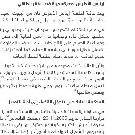
إيناس الأطرش: معركة حياة ضد الفقر الطاقي
بيت عائلة الطفلة إيناس الأطرش كان من البيوت المهددة 
مئات الأمتار ولا يحق لهم الوصول إلى الكهرباء، لذلك كانو
في عام 2005 تم تشخيصها بسرطان خبيث وعدو
مناعتها بشكل حاد، وجعلتها في أمس الحاجة إلى حقن
لضمان فعاليته وبالتالي سلامة الطفلة، كما أكدت إفادة 
عديم الفائدة، ما يعرض حياة الطفلة للخطر المباشر.
ولأن العائلة كانت محرومة من الارتباط بشبكة الكهرباء 
بسبب كلفته الباهظة (نحو 6000
[7]
اليوم وبالذات مع حر الصيف الشديد في صحراء النقب
.
تعمل معظم ساعات اليوم، وهي طريقة حفظ بدائية غير آم
[8]
ونقص مناعتها
.
المحكمة العليا: حين يتحوّل القضاء إلى أداة للتمييز
في محاولة يائسة لإنقاذ حياة طفلتهم، التمست عائلة إيناس م
[9]
قرارها الصادر بتاريخ 23.11.2005، رفضت الالتماس
. جا
بتقديرهم، لتشغيل المولد لعدة أشهر". بالإضافة إلى ذل