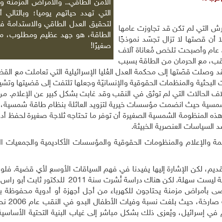
الأمن الطاقي.. والأمراض المزمنة وا
التي تهدد حياتهم يوميا؛ وبالتالي 
لتحقيق العدل الطاقي والاستدامة في
يناس الأطرش التي لم تكن قد تجاوزت عامها
الطاقة، هو جهد عظيم ومطلوب، مه
حين شُخّصت بمرض السرطان في يناير 2005، إلا أن قصتها لا تزال تجسّد نموذجًا
صغيرًا!
ي عام وأصبحت تلخص مُعاناة آلاف
لنقب، مع الحرمان من الطاقة بسبب
د وصلت قصّتها إلى محكمة العدل العُليا الإسرائيلية التي تعاملت مع ال
البحثية والمنظمات الحقوقية والإنسانيّة وجعلها تلتفت إلى قضيتها وتشير
آلاف الحالات التي لم توثق في النقب وقد غابت بشكل كبير عن الإعلام. من 
لشمسية حيث انضمت مؤسسات خيرية لتزويد العائلة بنظام طاقة شمسية
ه المنظومة الشمسية الصغيرة أن توفر ما تحتاجه ثلاجة صغيرة لحفظ أدو
السياسات العنصرية الخبيثة.
ة والإعلام والمنظومات الحقوقية والمؤسسات الأكاديمية والجمعيات الإ
م، لكن الإشارة إليها يفيدنا في فهم السياقات الأوسع لأي قضية. فلو بح
عن معطيات حول الأمراض المزمنة بين الأطفال، فالمسألة ليست سهلة. لكن هناك دراسة نُشرت سن
م في إسرائيل، ويُعزى ذلك بشكل مباشر إلى غياب البنية التحتية الأساسية 