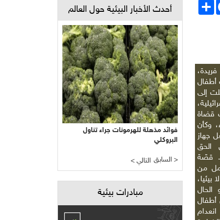
Face
انشر
أحدث الأخبار البيئية حول العالم
فريدة،
 أطفال
لت إلى
ائيلية،
ت قضاة
، وكأن
فوائد مذهلة للهرمونات جراء تناول
ل جهاز
البروكلي
 الحق
 قصّة
السابق >
< التالي
مل من
 بيئيا،
الحال
مبادرات بيئية
 أطفال
انعدام