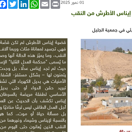
book
Twitter
LinkedIn
WhatsApp
Email
Print
01 تموز 2025
 إيناس الأطرش من النقب
بيئي في جمعية الجليل
قضية إيناس الأطرش لم تكن قصّة 
فهي تجسيد لمعاناة مئات وربما آلاف
النقب، وما يميّز هذه الحالة أنها وص
ما يُسمى "محكمة العدل العُليا" الإسر
حيث لم تجد إيناس عدلًا، بل وجد
يتمنون لها – بشكل مستفز- الشفاء
الأمنيات هي بديل الكهرباء التي تشغ
تبريد حقن الدواء أو حتى بديل
الأساسي لطفلة مريضة بالسرطان.
إيناس تكشف بأن الحديث عن الع
أجل العدل الطاقي ليس ترفًا مناخيّا ولا
بل مسألة حياة أو موت.. كما هو 
بالنسبة لإيناس وشيماء وغيرهما من
النقب الذين يُعانون حتى اليوم من 
رب 48