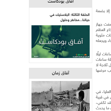
آفاق بودكاست
 إلا بضعة
الحلقة الثالثة: البلاستيك في
حياتنا...مخاطر وحلول
ضعفت جهاز
خاع العظم
بيضاء المقاومة للعدوى، يتطلب حفظًا دقيقًا للغاية في درجة حرارة تتراوح بين 0-4 درجات مئوية
اء ويجعله
عات ليلًا
 طيلة ساعات
 ثلاجة لا
بب مرضها
آفاق زمان
لعليا، في
ش في قرية
 "مساعدة قدرها 16 ألف شيكل، والتي قد تكفي،
 ما يحدث