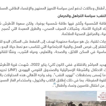
فال وعائلات تدفع ثمن سياسة التمييز الممنهج والإقصاء الطاقي المس
النقب: سياسة التجاهل والحرمان
لطاقة الشمسية وتُنتج فيها طاقة شمسية بوفرة، ولكن سعوة الأطرش ش
اه الجارية الآمنة، وشبكات الصرف الصحي، والطرق المعبدة التي تُصبح أو
ة، والمرافق الصحية الملائمة.
ات تقنية، بل هو سياسة ممنهجة تهدف إلى الضغط على السكان البدو للان
فتقر إلى فرص العمل والبنية الاجتماعية التي تتناسب مع نمط حياة البدو 
ساسية في السكن اللائق، والصحة، والتعليم، ومياه الشرب، وفقًا للقانو
تتجاوز هذه السياسات الحرمان من الخدمات لتصل إلى التهديد المباشر بالاقتلاع. ففي كانون ثا
لاحتلال والشرطة الإسرائيلية والصندوق القومي اليهودي (
JNF
) تحري
ا يُسمى بمخططات "تهويد النقب". وقد واجه الأهالي هذه المحاولات بال
 الشرطة استخدمت القوة المفرطة، بما في ذلك إطلاق الكلاب والخيول، واستخدام الغاز الم
[5]
 عن اعتقال قاصرين ونساء وأطفال
.