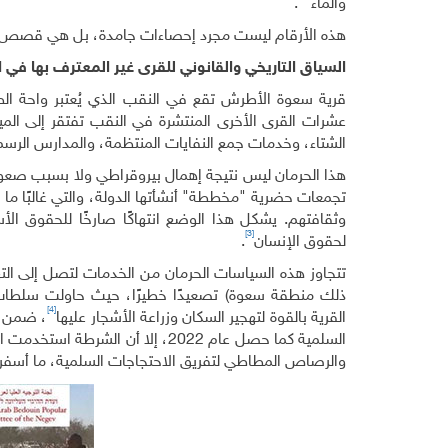
والماء
.
هذه الأرقام ليست مجرد إحصاءات جامدة، بل هي قصص أط
السياق التاريخي والقانوني للقرى غير المعترف بها في 
قرية سعوة الأطرش تقع في النقب الذي يُعتبر واحة ا
عشرات القرى الأخرى المنتشرة في النقب تفتقر إلى المي
الشتاء، وخدمات جمع النفايات المنتظمة، والمدارس الرسمي
هذا الحرمان ليس نتيجة إهمال بيروقراطي ولا بسبب صعوب
تجمعات حضرية "مخططة" أنشأتها الدولة، والتي غالبًا ما ت
وثقافتهم. يشكل هذا الوضع انتهاكًا صارخًا للحقوق الأ
[3]
لحقوق الإنسان
.
ذلك منطقة سعوة) تصعيدًا خطيرًا، حيث حاولت سلطات ا
[4]
القرية بالقوة لتهجير السكان وزراعة الأشجار عليها
، ضمن م
السلمية كما حصل عام 2022، إلا أن
والرصاص المطاطي لتفريق الاحتجاجات السلمية، ما أسفر