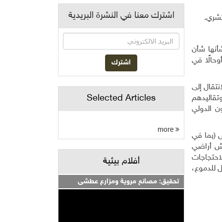
اشترك معنا في النشرة البريدية
تشري.
أنها شأن
حالًا في
تقال إلى
Selected Articles
وتقاليدهم
ن الدولي
more
ني/ يناير 2022، شهدت قرية الأطرش (بما في
ش أراضي
احتجاجات
أفلام بيئية
سيل للدموع،
تحقيق: مصانع مروية ومزارع عطشى