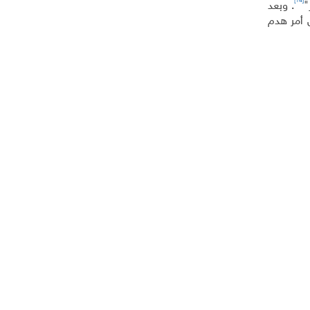
[14]
"
. وبعد
 أمر هدم