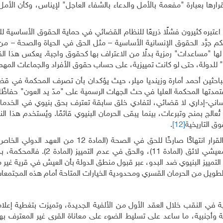
ارها بعبارة "مفعمة بالأمل والدعاء بالشفاء العاجل" لإيناس، وكأن الأم
 اعتبره كثيرون فشلًا ذريعًا للنظام القضائي في حماية الحقوق الأساسية لل
 جرَّد الحقوق الإنسانية الأساسية – مثل الحق في الحياة والصحة – من
 لها "مساعدات" رمزية بدلًا من الاعتراف بها كحقوق واجبة. يعكس هذا ال
" للدولة، حتى لو كانت تمييزية، على حساب حقوق الأفراد والجماعات المه
باحثين أحمد أمارة وزينديا ميلر، حيث يؤكدان بأن تصرف المحكمة في قض
تمدتها المحكمة العليا في حث الجهات الرسمية على "مدّ يد العون" حفاظًا
نساني-إداري لا قضائي، لتفادي خلق سابقة تعترف بحق بنيوي في الخدما
تُعالج بمنح وتبرعات، بينما يبقى الحرمان البنيوي قائمًا. ويُستخدم هذا الن
ق التاريخية
[12]
.
ومن منظور القانون الدولي لحقوق الإنسان، يمثل هذا القرار انتهاكًا صارخًا للحق في الصحة (الما
الاقتصادية والاجتماعية والثقافية)، والحق في مستوى معيشي لائق (المادة 11)، والح
لتمييز البنيوي ضد البدو، عبر قبول منطق الدولة بأن العيش في قرية غير 
 الطويل من الحرمان القسري ومحدودية الخيارات المتاحة أمام هذه المجتمعا
ة في النقب خلال العقد الأول من الألفية الجديدة، وتميزت بتغطية إعلام
ية وأجنبية، ما ساعد على تسليط الضوء على معاناة القرى غير المعترف ب