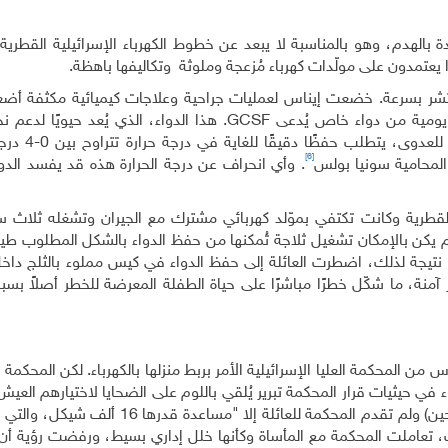
بالهدم، وهو بالمناسبة لا يبعد عن خطوط الكهرباء الإسرائيلية القطرية
ا يعتمدون على مولّدات كهرباء مُزعجة وملوثة وتكاليفها باهظة.
اني ينتشر بسرعة. خضعت إيناس لعمليات جراحية وعلاجات كيميائية مكثفة أ
 يومية من دواء خاص يُدعى
GCSF
. هذا الدواء، الذي يُعد حيويًا لدعم ن
ومساعدة الجسم على إنتاج خلايا الدم ال
[6]
المحامية سونيا بولس
. وأي انحراف عن درجة الحرارة هذه قد يفسد الدو
القطرية وكانت تكتفي بموّلد كهربائي مشترك مع الجيران وتشغله ثلاث سا
 شيقل شهريا، حينها)، لم يكن بالإمكان تشغيل ثلاجة تُمكنها من حفظ الدواء بالشكل المطلوب
 نتيجة لذلك، اضطرت العائلة إلى حفظ الدواء في كيس مملوء بالثلج داخل
نة، ما شكّل خطرًا مباشرًا على حياة الطفلة المعرضة للخطر أصلاً بس
ن المحكمة العليا الإسرائيلية الأمر بربط منزلها بالكهرباء. لكن المحكمة ا
ء في حيثيات قرار المحكمة تبرير يُلقي باللوم على الضحايا لاختيارهم العي
سعوة الأطرش باعتبارها قرية غير معترف بها (في ذلك الحين) ولم تقدم المحكمة للعائلة إلا
ك، تعاملت المحكمة مع المأساة وكأنها خلل إداري بسيط، ورفضت رؤية أن