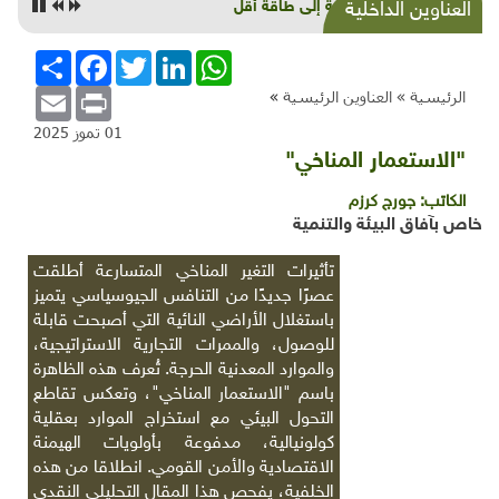
الحاجة إلى طاقة أقل
ن الداخلية
WhatsApp
LinkedIn
Twitter
Facebook
انشر
Email
Print
ية »
العناوين الرئيسية
»
01 تموز 2025
تعمار المناخي"
:
جورج كرزم
ق البيئة والتنمية
تأثيرات التغير المناخي المتسارعة أطلقت
عصرًا جديدًا من التنافس الجيوسياسي يتميز
باستغلال الأراضي النائية التي أصبحت قابلة
للوصول، والممرات التجارية الاستراتيجية،
والموارد المعدنية الحرجة. تُعرف هذه الظاهرة
باسم
"
الاستعمار المناخي
"
، وتعكس تقاطع
التحول البيئي مع استخراج الموارد بعقلية
كولونيالية، مدفوعة بأولويات الهيمنة
الاقتصادية والأمن القومي.
انطلاقا من هذه
الخلفية، يفحص هذا المقال التحليلي النقدي