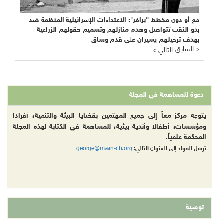
ت إسرائيلية تستغل مشاريع معالجة المياه العادمة في
 دون مخطط "برافر": الاعتداءات الإسرائيلية المنظمة ضد
لنقب تتواصل وهدم منازلهم وتسميم حقولهم الزراعية
 الغربية كأداة للتطبيع السياسي ولتكريس "التعايش" مع
لال
 ترحيلهم يسيران على قدم وساق
< التالي
لمساهمة في المجلة
ركز معاً إلى جميع المهتمين بقضايا البيئة والتنمية، أفرادا
، أطفالا وأندية بيئية، للمساهمة في الكتابة لهذه المجلة
 علمياً.
george@maan-ctr.org
اد إلى العنوان التالي: