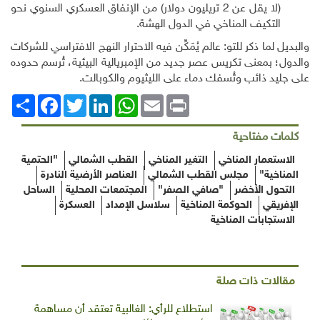
(لا يقل عن 2 تريليون دولار) من الإنفاق العسكري السنوي نحو
تكيف المناخي في الدول الهشة
.
ما ذكر للتو: عالم يُمَكِّن فيه الاحترار النهج الافتراسي للشركات
بمعنى تكريس عصر جديد من الإمبريالية البيئية، تُرسم حدوده
 ذائب وتُسفك دماء على الليثيوم والكوبالت
.
Print
Email
WhatsApp
LinkedIn
Twitter
انشر
Facebook
مفتاحية
مار المناخي
التغير المناخي
القطب الشمالي
"الحتمية
ة"
مجلس القطب الشمالي
العناصر الأرضية النادرة
ل الأخضر
"صافي الصفر"
المجتمعات المحلية
الساحل
قي
الحوكمة المناخية
سلاسل الإمداد
العسكرة
ابات المناخية
ت ذات صلة
استطلاع للرأي: الغالبية تعتقد أن مساهمة