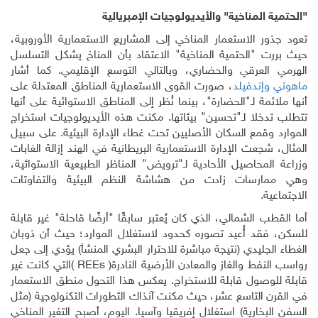
المناخية" والأيديولوجيات الإمبريالية
ر الاستعمار المناخي إلى المشاريع الاستعمارية الأوروبية،
 "الحتمية المناخية" الاعتقاد بأن المناخ يشكل التسلسل
لعرقي والحضاري، وبالتالي التوسع الإقليمي. كما أشار
إندفيلد
، صورت القوى الاستعمارية المناطق المعتدلة على
مة لـ"الحضارة"، بينما نُظر إلى المناطق الاستوائية على أنها
خلا لـ"تحسين" بيئاتها. مكنت هذه الأيديولوجيات استخراج
وقمع السكان الأصليين تحت غطاء الإدارة البيئية. على سبيل
جعت الإدارة الاستعمارية البريطانية في الهند إزالة الغابات
لمحاصيل الأحادية لـ"ترويض" المناظر الطبيعية الاستوائية،
رسات زادت من هشاشة النظم البيئية والتفاوتات
ة
.
 الشمالي، الذي كان يُعتبر سابقًا "أرضًا قاحلة" غير قابلة
قد أُعيد تصوره كحدود لاستغلال الموارد؛ حيث أن ذوبان
جليدي (نتيجة مباشرة للاحترار البشري المنشأ) يؤدي إلى جعل
فط والغاز والمعادن الأرضية النادرة
)
REEs
(
التي كانت غير
وصول قابلة للاستخراج. يعكس هذا التحول منطق الاستعمار
 التاسع عشر، حيث مكنت آنذاك التطورات التكنولوجية (مثل
خارية) استغلال إفريقيا وآسيا. اليوم، أصبح التغير المناخي