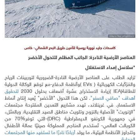
كاسحات جليد نووية روسية لتأمين طريق البحر الشمالي- خاص
الأرضية النادرة: الجانب المظلم للتحول الأخضر
مداد الاستغلال
لب على العناصر الأرضية النادرة-الضرورية لتوربينات الرياح
ات الكهربائية
)
EVs
(
وأنظمة الدفاع-مع توقع الوكالة الدولية
IE
(
زيادة الاستخراج عشرة أضعاف بحلول 2030
لتحقيق
صافي الصفر"
. لكن هذا التحول "الأخضر" يُعيد إنتاج أنماط
ر. في غرينلاند، تهدد مشاريع التعدين المقترحة مجتمعات
" الأصلية بالنزوح وتلويث مناطق الصيد التقليدية. وبالمثل،
رية الكونغو الديمقراطية
)
DRC
(
-التي توفر
70%
من
 العالمي- تَستخدم المناجم المملوكة صينيًا عمالة الأطفال
لأنظمة البيئية، ما يولد
أرباحًا نادرًا ما تستفيد منها المجتمعات