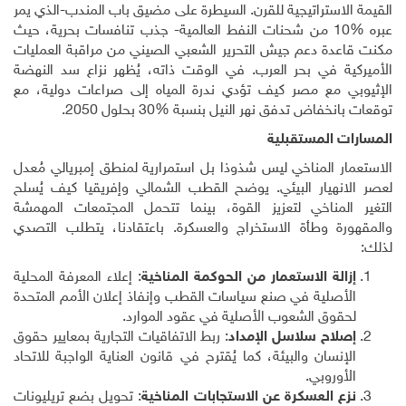
لاستراتيجية للقرن. السيطرة على مضيق باب المندب-الذي يمر
1
من شحنات النفط العالمية- جذب تنافسات بحرية، حيث
دة دعم جيش التحرير الشعبي الصيني من مراقبة العمليات
ة في بحر العرب. في الوقت ذاته، يُظهر نزاع سد النهضة
 مع مصر كيف تؤدي ندرة المياه إلى صراعات دولية، مع
انخفاض تدفق نهر النيل بنسبة
30%
بحلول 2050
.
 المستقبلية
ر المناخي ليس شذوذا بل استمرارية لمنطق إمبريالي مُعدل
نهيار البيئي. يوضح القطب الشمالي وإفريقيا كيف يُسلح
لمناخي لتعزيز القوة، بينما تتحمل المجتمعات المهمشة
ة وطأة الاستخراج والعسكرة. باعتقادنا، يتطلب التصدي
الة الاستعمار من الحوكمة المناخية
: إعلاء المعرفة المحلية
أصلية في صنع سياسات القطب وإنفاذ إعلان الأمم المتحدة
قوق الشعوب الأصلية في عقود الموارد
.
لاح سلاسل الإمداد
: ربط الاتفاقيات التجارية بمعايير حقوق
إنسان والبيئة، كما يُقترح في قانون العناية الواجبة للاتحاد
أوروبي
.
ع العسكرة عن الاستجابات المناخية
: تحويل بضع تريليونات