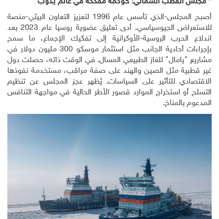
القطب الشمالي: حوكمة مُفككة في عالم يذوب
أصبح المجلس-الذي تأسس عام 1996 لتعزيز التعاون البيئي-منصة
للاستعراض الجيوسياسي. أدى تعليق عضوية روسيا عام 2023 بعد
لحرب الروسية-الأوكرانية إلى تفكيك الإجماع، ما سمح
 أحادية الجانب مثل استثمار موسكو
300
مليون دولار في
يامال" للغاز الطبيعي المسال. في الوقت ذاته، حصلت دول
ية مثل الصين والهند على صفة مراقب، مستخدمة نفوذها
ي للتأثير على السياسات. يُظهر عجز المجلس عن تنظيم
و استخراج الموارد قصور الأطر الحالية في مواجهة التنافس
المناخ
.