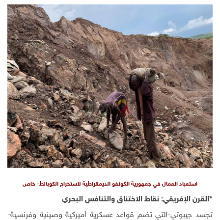
اد العمال في جمهورية الكونغو الديمقراطية لاستخراج الكوبالط- خاص
لإفريقي: نقاط الاختناق والتنافس البحري
وتي-التي تضم قواعد عسكرية أميركية وصينية وفرنسية-