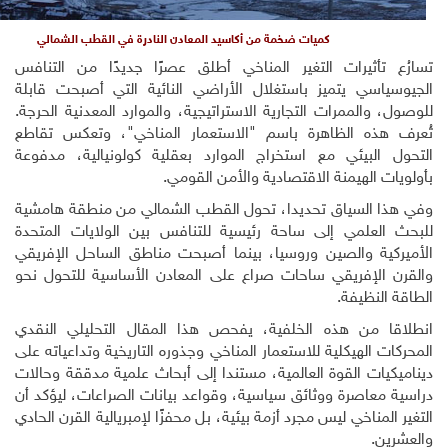
كميات ضخمة من أكاسيد المعادن النادرة في القطب الشمالي
أثيرات التغير المناخي أطلق عصرًا جديدًا من التنافس
سي يتميز باستغلال الأراضي النائية التي أصبحت قابلة
الممرات التجارية الاستراتيجية، والموارد المعدنية الحرجة.
ذه الظاهرة باسم
"
الاستعمار المناخي
"
، وتعكس تقاطع
لبيئي مع استخراج الموارد بعقلية كولونيالية، مدفوعة
الهيمنة الاقتصادية والأمن القومي.
السياق تحديدا، تحول القطب الشمالي من منطقة هامشية
علمي إلى ساحة رئيسية للتنافس بين الولايات المتحدة
ة والصين وروسيا، بينما أصبحت مناطق الساحل الإفريقي
لإفريقي ساحات صراع على المعادن الأساسية للتحول نحو
نظيفة.
 من هذه الخلفية، يفحص هذا المقال التحليلي النقدي
الهيكلية للاستعمار المناخي وجذوره التاريخية وتداعياته على
ات القوة العالمية، مستندا إلى أبحاث علمية مدققة وحالات
عاصرة ووثائق سياسية، وقواعد بيانات الصراعات، ليؤكد أن
مناخي ليس مجرد أزمة بيئية، بل محفزًا لإمبريالية القرن الحادي
.