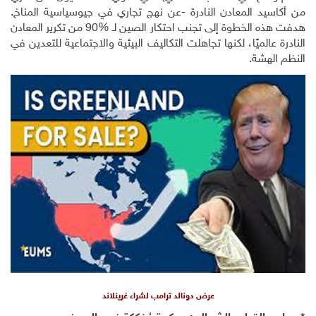
د المعادن النادرة -عن نهج تجاري في جيوسياسية المناخ.
 الخطوة إلى تجنب احتكار الصين لـ
90%
من تكرير المعادن
الميًا، لكنها تجاهلت التكاليف البيئية والاجتماعية للتعدين في
هشة
.
عرض دونالد ترامب لشراء غرينلاند