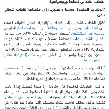
لشمالي كساحة جيوسياسية
ات المتحدة، روسيا والصين: رؤى متضاربة لقطب شمالي
َ القطب الشمالي إلى نقطة استراتيجية بفضل احتوائه المقدر
مليار برميل من النفط و
30%
من احتياطيات الغاز الطبيعي
 غير المكتشفة
. تسيطر روسيا-التي تملك
53%
من سواحل
شمالي-على المنطقة عسكريًا، حيث أعادت افتتاح قواعد
 قديمة ونشرت كاسحات جليد نووية لتأمين طريق البحر
NSR
(
. ومن المتوقع أن يقلل هذا الطريق بنسبة
40%
زمن
ن أوروبا وآسيا خلال العام الحالي،
متحديًا هيمنة قناتي
بنما
.
ن، رغم عدم امتلاكها أراضٍ في القطب، فقد أعلنت نفسها
يبة من القطب"
واستثمرت
90
مليار دولار في بنيته التحتية
.
لولايات المتحدة كان مترددًا؛ إذ بينما تعهدت إدارة بايدن
ص
2.5
مليار دولار للبنية التحتية الدفاعية في القطب عام
ا تزال التأخيرات البيروقراطية تعيق التقدم. في المقابل،
دونالد ترامب لشراء غرينلاند (أكبر جزيرة غير قارية في
تقع في القطب الشمالي)-التي تحوي
38.5
مليون طن متري