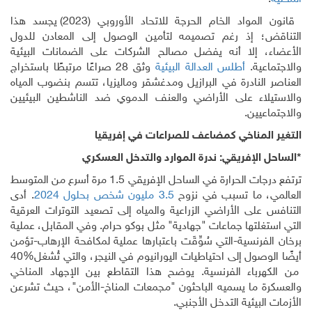
مواد الخام الحرجة للاتحاد الأوروبي
(2023)
يجسد هذا
؛ إذ رغم تصميمه لتأمين الوصول إلى المعادن للدول
، إلا أنه يفضل مصالح الشركات على الضمانات البيئية
عية.
أطلس العدالة البيئية
وثق
28
صراعًا مرتبطًا باستخراج
النادرة في البرازيل ومدغشقر وماليزيا، تتسم بنضوب المياه
اء على الأراضي والعنف الدموي ضد الناشطين البيئيين
يين.
لمناخي كمضاعف للصراعات في إفريقيا
الإفريقي: ندرة الموارد والتدخل العسكري
جات الحرارة في الساحل الإفريقي
1.5
مرة أسرع من المتوسط
، ما تسبب في نزوح
3.5
مليون شخص بحلول 2024
. أدى
على الأراضي الزراعية والمياه إلى تصعيد التوترات العرقية
غلتها جماعات "جهادية" مثل بوكو حرام. وفي المقابل، عملية
رنسية-التي سُوِّقَت باعتبارها عملية لمكافحة الإرهاب-تؤمن
صول إلى احتياطيات اليورانيوم في النيجر، والتي تُشغل
40%
باء الفرنسية. يوضح هذا التقاطع بين الإجهاد المناخي
 ما يسميه الباحثون
"
مجمعات المناخ-الأمن
"
، حيث تشرعن
لبيئية التدخل الأجنبي
.