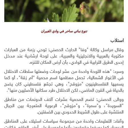
تنوع نباتي ساحر في وادي الفيران
استلاب
وقال مراسل وكالة "وفا" الحارث الحصني: توحي رزمة من العبارات
مكتوبة بالعربية والانجليزية والعبرية، على لوحة ارشادية عند مدخل
إحدى الطرق الترابية في الوادي، بأن أرض المكان للتنزه.
وسرد: "هذه اللوحة واحدة من عشر لوحات وضعتها سلطات الاحتلال
في الأغوار الشمالية، تحمل معظمها اسم محمية "أم زقة"، أو كما
يسميها الفلسطينيون "مزوقح"، وهي تجمّع فلسطيني كان يضج
بالحياة في القرن الماضي، لكن الاحتلال طرد سكانها الأصليين منها
."
ووالى الحصني: تضم المحمية عشرات آلاف الدونمات من مناطق
"السويدة"، و"سمرة"، و"مزوقح"، الرعوية المتعرجة بين الجبال
المنتشرة على طول الشريط الحدودي بين الضفتين
.
وأفاد: التعليمات واحدة من مجموعة سياسات استيلاء على المناطق
الرعوية، كما يصفها حقوقيون بأنها ملموسة على أرض الواقع. فكانت