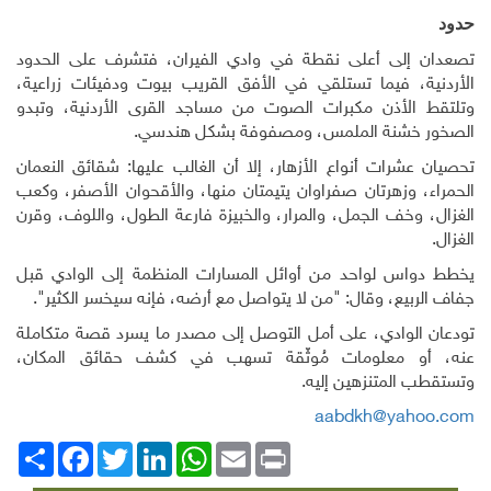
حدود
تصعدان إلى أعلى نقطة في وادي الفيران، فتشرف على الحدود
الأردنية، فيما تستلقي في الأفق القريب بيوت ودفيئات زراعية،
وتلتقط الأذن مكبرات الصوت من مساجد القرى الأردنية، وتبدو
الصخور خشنة الملمس، ومصفوفة بشكل هندسي.
تحصيان عشرات أنواع الأزهار، إلا أن الغالب عليها: شقائق النعمان
الحمراء، وزهرتان صفراوان يتيمتان منها، والأقحوان الأصفر، وكعب
الغزال، وخف الجمل، والمرار، والخبيزة فارعة الطول، واللوف، وقرن
الغزال.
يخطط دواس لواحد من أوائل المسارات المنظمة إلى الوادي قبل
جفاف الربيع، وقال: "من لا يتواصل مع أرضه، فإنه سيخسر الكثير".
تودعان الوادي، على أمل التوصل إلى مصدر ما يسرد قصة متكاملة
عنه، أو معلومات مُوثّقة تسهب في كشف حقائق المكان،
وتستقطب المتنزهين إليه.
aabdkh@yahoo.com
Print
Email
WhatsApp
LinkedIn
Twitter
انشر
Facebook