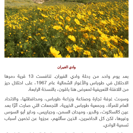
وادي الفيران
بعد يوم واحد من رحلة وادي الفيران. تنافست 13 قرية دمرها
الاحتلال في طوباس والأغوار الشمالية عام 1967، على احتلال حيز
من اللافتة التعريفية لمعرض هنا باقون، بالنسخة الرابعة.
وسردت غرفة تجارة وصناعة وزراعة طوباس، ومحافظتها، والاتحاد
العام للمرأة، وجمعية طوباس الخيرية، التجمعات التي صارت أثرًا بعد
عين كالساكوت، والدير، وميحان السمن، وجباريس، وداير أبو السوس
وغيرها، لكن كل الحاضرين، الذين سألتهم، عجزوا عن تخمين أسباب
تسمية الوادي.