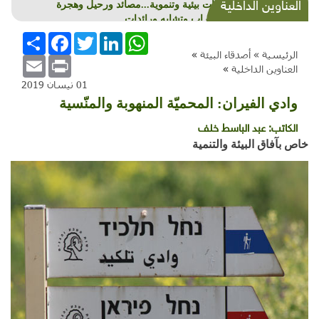
العناوين الداخلية
شذرات بيئية وتنموية...مصائد ورحيل وهجرة
واضطراب وتشابه ورائدات
WhatsApp
LinkedIn
Twitter
Facebook
انشر
الرئيسية »
أصدقاء البيئة
»
Email
Print
العناوين الداخلية
»
01 نيسان 2019
وادي الفيران: المحميّة المنهوبة والمنّسية
الكاتب:
عبد الباسط خلف
خاص بآفاق البيئة والتنمية