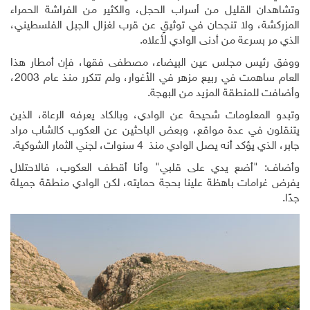
وتشاهدان القليل من أسراب الحجل، والكثير من الفراشة الحمراء
المزركشة، ولا تنجحان في توثيقٍ عن قرب لغزال الجبل الفلسطيني،
الذي مر بسرعة من أدنى الوادي لأعلاه.
ووفق رئيس مجلس عين البيضاء، مصطفى فقها، فإن أمطار هذا
العام ساهمت في ربيع مزهر في الأغوار، ولم تتكرر منذ عام 2003،
وأضافت للمنطقة المزيد من البهجة.
وتبدو المعلومات شحيحة عن الوادي، وبالكاد يعرفه الرعاة، الذين
يتنقلون في عدة مواقع، وبعض الباحثين عن العكوب كالشاب مراد
جابر، الذي يؤكد أنه يصل الوادي منذ 4 سنوات، لجني الثمار الشوكية.
وأضاف: "أضع يدي على قلبي" وأنا أقطف العكوب، فالاحتلال
يفرض غرامات باهظة علينا بحجة حمايته، لكن الوادي منطقة جميلة
جدًا.