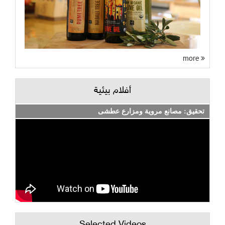
more
أفلام بيئية
تحقيق: مصانع مروية ومزارع عطشى