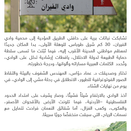
تشابكت نباتات برية على حافتي الطريق المؤدية إلى محمية وادي
الفيران، 30 كم شرق طوباس. للوهلة الأولى، بدا المكان جديدًا
لمعظم مواطني المدينة الأقرب إليه، فيما ثبّتت ما تسمى سلطة
حماية الطبيعة لدولة الاحتلال، يافطات إرشادية تدلل على الوادي،
وتُحدد الكلمات العبرية مساراته وألوانها، ودرجة خطورته.
تختار وصديقك د. عماد دوّاس، المهندس الشغوف بالبيئة والتقاط
الصور الفوتوغرافية للطيور، الانطلاق في رحلة مشي إلى الوادي، في
يوم من نهايات الشتاء.
أخذ الوادي بالارتفاع شيئاً فشيئًا، وصار يشرف على امتداد الحدود
الفلسطينية –الأردنية، فيما تلونت الأرض بالأقحوان الأصفر،
والعكوب، وكعب الغزال، أما شقائق النعمان فراحت تتمايل مع
نسمات الرياح، التي سبقت منخفضًا جويًا سريعًا.