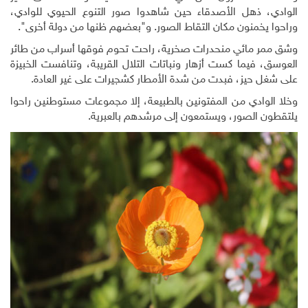
الوادي، ذهل الأصدقاء حين شاهدوا صور التنوع الحيوي للوادي،
وراحوا يخمنون مكان التقاط الصور. و"بعضهم ظنها من دولة أخرى".
وشق ممر مائي منحدرات صخرية، راحت تحوم فوقها أسراب من طائر
العوسق، فيما كست أزهار ونباتات التلال القريبة، وتنافست الخبيزة
على شغل حيز، فبدت من شدة الأمطار كشجيرات على غير العادة.
وخلا الوادي من المفتونين بالطبيعة، إلا مجموعات مستوطنين راحوا
يلتقطون الصور، ويستمعون إلى مرشدهم بالعبرية.