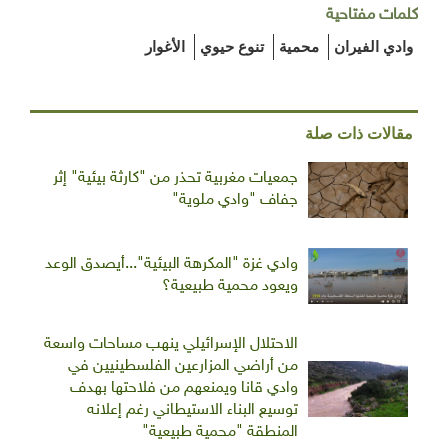
كلمات مفتاحية
وادي الفيران
محمية
تنوع حيوي
الأغوار
مقالات ذات صلة
جمعيات مغربية تحذر من "كارثة بيئية" إثر
جفاف "وادي ملوية"
وادي غزة "المكرهة البيئية"...أيصدق الوعد
ويعود محمية طبيعية؟
الاحتلال الإسرائيلي ينهب مساحات واسعة
من أراضي المزارعين الفلسطينيين في
وادي قانا ويمنعهم من فلاحتها بهدف
توسيع البناء الاستيطاني رغم إعلانه
المنطقة "محمية طبيعية"