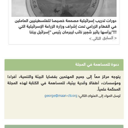
دورات تدريب إسرائيلية مصممة خصيصا للفلسطينيين العاملين
في القطاع الزراعي تحت إشراف وزارة الزراعة الإسرائيلية التي
يرأسها يائير شَمِير نائب ليبرمان رئيس "إسرائيل بيتنا"!!!
السابق >
< التالي
دعوة للمساهمة في المجلة
يتوجه مركز معاً إلى جميع المهتمين بقضايا البيئة والتنمية، أفرادا
ومؤسسات، أطفالا وأندية بيئية، للمساهمة في الكتابة لهذه المجلة
المحكّمة علمياً.
george@maan-ctr.org
ترسل المواد إلى العنوان التالي: