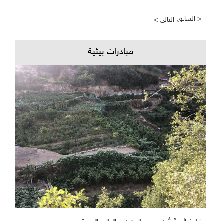
السابق >
< التالي
مبادرات بيئية