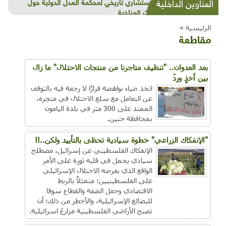
شذرات بيئية وتنموية...بنية تحتية وحلويات قبيحة
العناوين الداخلية
وحاكورة ونوبل وزيتون و"سيباط"
الرئيسية »
مقاطعة
بعد العدوان.. "تنظيف متاجرنا من منتجات الاحتلال" ما زال
بين أخذٍ وردّ
اتخذ ضياء نواهضة قرارًا لا رجعة فيه بالتوقف
عن التعامل مع سلع الاحتلال في متجره،
الممتد على 300 متر في بلدة اليامون
بمحافظة جنين.
"الإنفكاك الزراعي" خطوة سيادية تحظى بالتأييد ولكن..!!
الإنفكاك الفلسطيني عن إسرائيل، مصطلح
سيادي يحمل في قلبه ثورة على الأمر
الواقع الذي يفرضه الاحتلال الإسرائيلي
على الفلسطينيين؛ متمثلاً بالربط
الاقتصادي وجعل الضفة والقطاع سوقا
للبضائع الإسرائيلية، والأخطر من ذلك؛ أن
تصبح الأراضي الفلسطينية مزارعَ اسرائيلية.