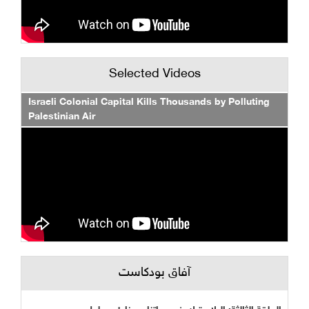
Selected Videos
Israeli Colonial Capital Kills Thousands by Polluting
Palestinian Air
آفاق بودكاست