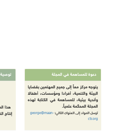
دعوة للمساهمة في المجلة
توصية
يتوجه مركز معاً إلى جميع المهتمين بقضايا
البيئة والتنمية، أفرادا ومؤسسات، أطفالا
وأندية بيئية، للمساهمة في الكتابة لهذه
المجلة المحكّمة علمياً.
هذا ال
george@maan-
ترسل المواد إلى العنوان التالي:
إنتاج ال
ctr.org