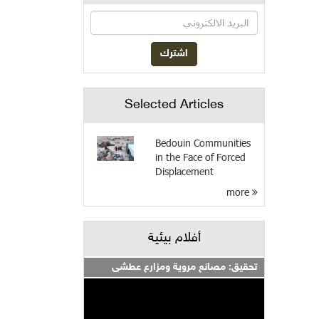
Selected Articles
Bedouin Communities
in the Face of Forced
Displacement
more
أفلام بيئية
تحقيق: مصانع مروية ومزارع عطشى