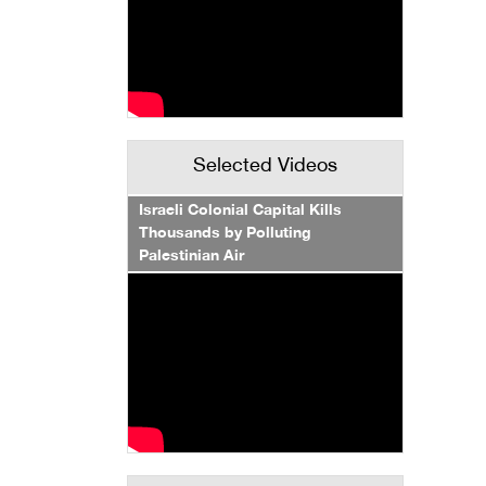
Selected Videos
Israeli Colonial Capital Kills
Thousands by Polluting
Palestinian Air