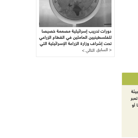
دورات تدريب إسرائيلية مصممة خصيصا
للفلسطينيين العاملين في القطاع الزراعي
تحت إشراف وزارة الزراعة الإسرائيلية التي
السابق >
يرأسها يائير شَمِير نائب ليبرمان رئيس
< التالي
"إسرائيل بيتنا"!!!
يئة
تعبر
 أو