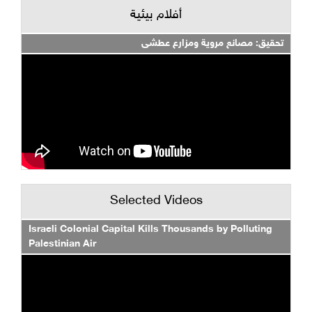
أفلام بيئية
تحقيق: مصانع مروية ومزارع عطشى
Selected Videos
Israeli Colonial Capital Kills Thousands by Polluting
Palestinian Air