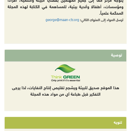
يتوجه مركز معاً إلى جميع المهتمين بقضايا البيئة والتنمية، أفرادا
ومؤسسات، أطفالا وأندية بيئية، للمساهمة في الكتابة لهذه المجلة
المحكّمة علمياً.
george@maan-ctr.org
ترسل المواد إلى العنوان التالي:
توصية
هذا الموقع صديق للبيئة ويشجع تقليص إنتاج النفايات، لذا يرجى
التفكير قبل طباعة أي من مواد هذه المجلة
تنويه