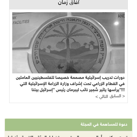
آفاق زمان
دورات تدريب إسرائيلية مصممة خصيصا للفلسطينيين العاملين
في القطاع الزراعي تحت إشراف وزارة الزراعة الإسرائيلية التي
يرأسها يائير شَمِير نائب ليبرمان رئيس "إسرائيل بيتنا"!!!
السابق >
< التالي
دعوة للمساهمة في المجلة