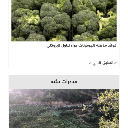
فوائد مذهلة للهرمونات جراء تناول البروكلي
السابق >
< التالي
مبادرات بيئية