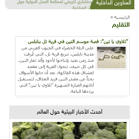
شذرات بيئية وتنموية...بنية تحتية وحلويات قبيحة
العناوين الداخلية
وحاكورة ونوبل وزيتون و"سيباط"
الرئيسية »
التقليم
"تلاوي يا تين": قصة موسم التين في قرية تل بنابلس
على التلة الخضراء في الجنوب الغربي من
مدينة نابلس، تتربع قرية تل، التي عُرفت
منذ زمن بعيد بإنتاجها لأجود وألذ ثمار التين.
في كل صيف، تتحول القرية إلى مقصد
لعشاق هذه الفاكهة، بعد أن جابوا الأسواق
بحثاً عن مصدر التين فريد المذاق، لتستقبل
آذانهم العبارة الشهيرة "تلاوي يا تين" التي
يرددها الباعة.
أحدث الأخبار البيئية حول العالم