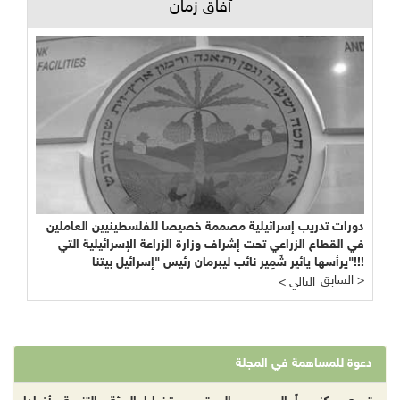
آفاق زمان
دورات تدريب إسرائيلية مصممة خصيصا للفلسطينيين العاملين
في القطاع الزراعي تحت إشراف وزارة الزراعة الإسرائيلية التي
يرأسها يائير شَمِير نائب ليبرمان رئيس "إسرائيل بيتنا"!!!
السابق >
< التالي
دعوة للمساهمة في المجلة