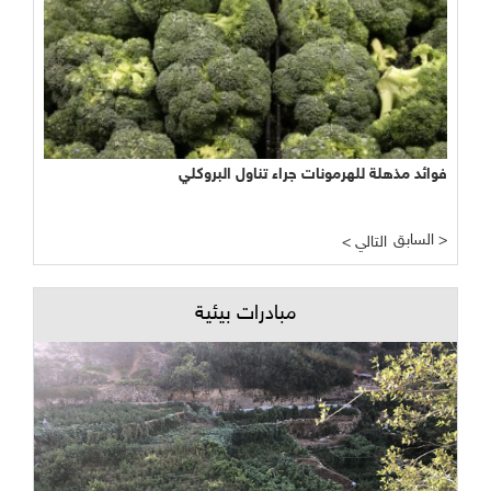
فوائد مذهلة للهرمونات جراء تناول البروكلي
السابق >
< التالي
مبادرات بيئية