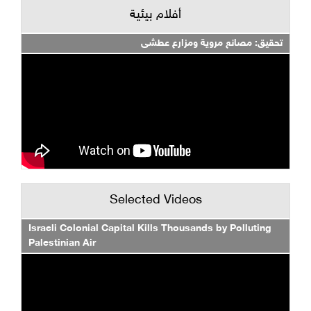
أفلام بيئية
تحقيق: مصانع مروية ومزارع عطشى
Selected Videos
Israeli Colonial Capital Kills Thousands by Polluting
Palestinian Air