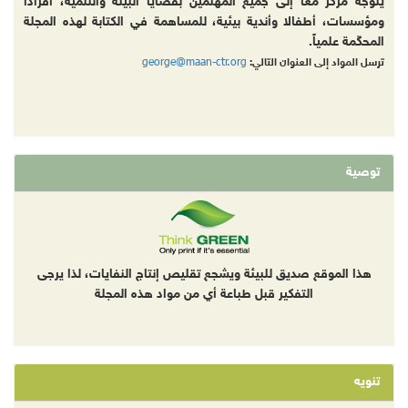
يتوجه مركز معاً إلى جميع المهتمين بقضايا البيئة والتنمية، أفرادا
ومؤسسات، أطفالا وأندية بيئية، للمساهمة في الكتابة لهذه المجلة
المحكّمة علمياً.
george@maan-ctr.org
ترسل المواد إلى العنوان التالي:
توصية
هذا الموقع صديق للبيئة ويشجع تقليص إنتاج النفايات، لذا يرجى
التفكير قبل طباعة أي من مواد هذه المجلة
تنويه