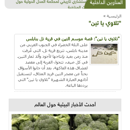
شذرات بيئية وتنموية...بنية تحتية وحلويات قبيحة
العناوين الداخلية
وحاكورة ونوبل وزيتون و"سيباط"
الرئيسية »
"تلاوي يا تين"
"تلاوي يا تين": قصة موسم التين في قرية تل بنابلس
على التلة الخضراء في الجنوب الغربي من
مدينة نابلس، تتربع قرية تل، التي عُرفت
منذ زمن بعيد بإنتاجها لأجود وألذ ثمار التين.
في كل صيف، تتحول القرية إلى مقصد
لعشاق هذه الفاكهة، بعد أن جابوا الأسواق
بحثاً عن مصدر التين فريد المذاق، لتستقبل
آذانهم العبارة الشهيرة "تلاوي يا تين" التي
يرددها الباعة.
أحدث الأخبار البيئية حول العالم