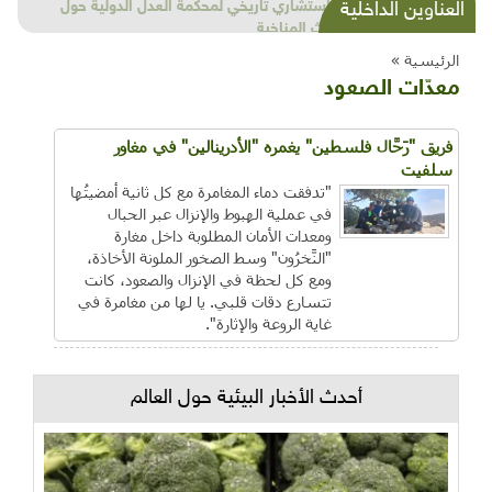
شذرات بيئية وتنموية...بنية تحتية وحلويات قبيحة
العناوين الداخلية
وحاكورة ونوبل وزيتون و"سيباط"
الرئيسية »
معدّات الصعود
فريق "رَحَّال فلسطين" يغمره "الأدرينالين" في مغاور
سلفيت
"تدفقت دماء المغامرة مع كل ثانية أمضيتُها
في عملية الهبوط والإنزال عبر الحبال
ومعدات الأمان المطلوبة داخل مغارة
"النَّخرُون" وسط الصخور الملونة الأخاذة،
ومع كل لحظة في الإنزال والصعود، كانت
تتسارع دقات قلبي. يا لها من مغامرة في
غاية الروعة والإثارة".
أحدث الأخبار البيئية حول العالم