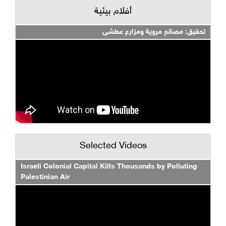
أفلام بيئية
تحقيق: مصانع مروية ومزارع عطشى
Selected Videos
Israeli Colonial Capital Kills Thousands by Polluting
Palestinian Air