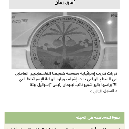
آفاق زمان
دورات تدريب إسرائيلية مصممة خصيصا للفلسطينيين العاملين
في القطاع الزراعي تحت إشراف وزارة الزراعة الإسرائيلية التي
يرأسها يائير شَمِير نائب ليبرمان رئيس "إسرائيل بيتنا"!!!
السابق >
< التالي
دعوة للمساهمة في المجلة