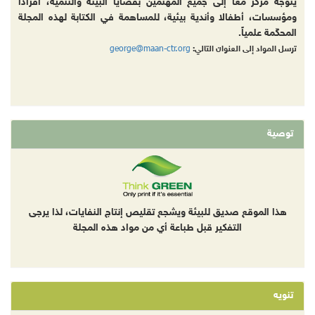
يتوجه مركز معاً إلى جميع المهتمين بقضايا البيئة والتنمية، أفرادا
ومؤسسات، أطفالا وأندية بيئية، للمساهمة في الكتابة لهذه المجلة
المحكّمة علمياً.
george@maan-ctr.org
ترسل المواد إلى العنوان التالي:
توصية
هذا الموقع صديق للبيئة ويشجع تقليص إنتاج النفايات، لذا يرجى
التفكير قبل طباعة أي من مواد هذه المجلة
تنويه