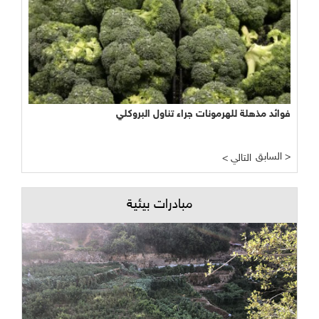
فوائد مذهلة للهرمونات جراء تناول البروكلي
السابق >
< التالي
مبادرات بيئية