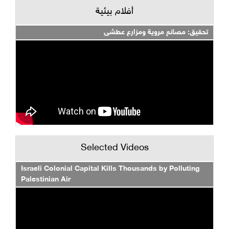
أفلام بيئية
تحقيق: مصانع مروية ومزارع عطشى
Selected Videos
Israeli Colonial Capital Kills Thousands by Polluting
Palestinian Air