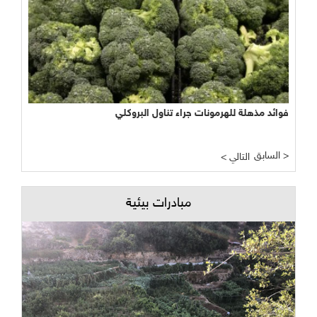
فوائد مذهلة للهرمونات جراء تناول البروكلي
السابق >
< التالي
مبادرات بيئية