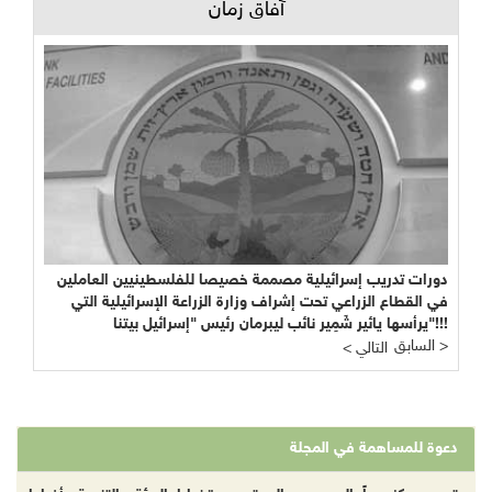
آفاق زمان
دورات تدريب إسرائيلية مصممة خصيصا للفلسطينيين العاملين
في القطاع الزراعي تحت إشراف وزارة الزراعة الإسرائيلية التي
يرأسها يائير شَمِير نائب ليبرمان رئيس "إسرائيل بيتنا"!!!
السابق >
< التالي
دعوة للمساهمة في المجلة