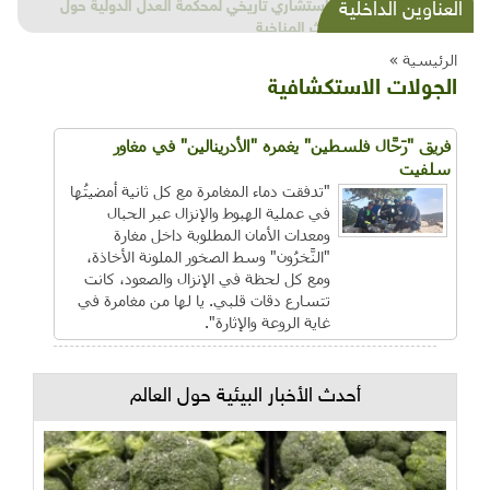
شذرات بيئية وتنموية...بنية تحتية وحلويات قبيحة
العناوين الداخلية
وحاكورة ونوبل وزيتون و"سيباط"
الرئيسية »
الجولات الاستكشافية
فريق "رَحَّال فلسطين" يغمره "الأدرينالين" في مغاور
سلفيت
"تدفقت دماء المغامرة مع كل ثانية أمضيتُها
في عملية الهبوط والإنزال عبر الحبال
ومعدات الأمان المطلوبة داخل مغارة
"النَّخرُون" وسط الصخور الملونة الأخاذة،
ومع كل لحظة في الإنزال والصعود، كانت
تتسارع دقات قلبي. يا لها من مغامرة في
غاية الروعة والإثارة".
أحدث الأخبار البيئية حول العالم