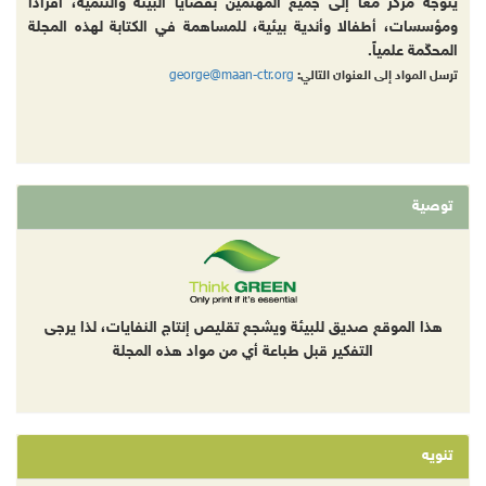
يتوجه مركز معاً إلى جميع المهتمين بقضايا البيئة والتنمية، أفرادا
ومؤسسات، أطفالا وأندية بيئية، للمساهمة في الكتابة لهذه المجلة
المحكّمة علمياً.
george@maan-ctr.org
ترسل المواد إلى العنوان التالي:
توصية
هذا الموقع صديق للبيئة ويشجع تقليص إنتاج النفايات، لذا يرجى
التفكير قبل طباعة أي من مواد هذه المجلة
تنويه