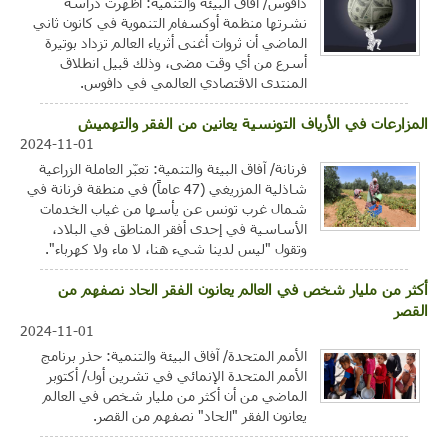
دافوس/ آفاق البيئة والتنمية: أظهرت دراسة
نشرتها منظمة أوكسفام التنموية في كانون ثاني
الماضي أن ثروات أغنى أثرياء العالم تزداد بوتيرة
أسرع من أي وقت مضى، وذلك قبيل انطلاق
المنتدى الاقتصادي العالمي في دافوس.
المزارعات في الأرياف التونسية يعانين من الفقر والتهميش
2024-11-01
فرنانة/ آفاق البيئة والتنمية: تعبّر العاملة الزراعية
شاذلية المزريغي (47 عاماً) في منطقة فرنانة في
شمال غرب تونس عن يأسها من غياب الخدمات
الأساسية في إحدى أفقر المناطق في البلاد،
وتقول "ليس لدينا شيء هنا، لا ماء ولا كهرباء".
أكثر من مليار شخص في العالم يعانون الفقر الحاد نصفهم من
القصر
2024-11-01
الأمم المتحدة/ آفاق البيئة والتنمية: حذر برنامج
الأمم المتحدة الإنمائي في تشرين أول/ أكتوبر
الماضي من أن أكثر من مليار شخص في العالم
يعانون الفقر "الحاد" نصفهم من القصر.