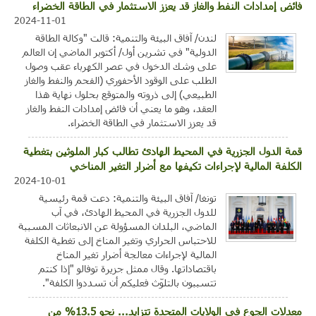
فائض إمدادات النفط والغاز قد يعزز الاستثمار في الطاقة الخضراء
2024-11-01
لندن/ آفاق البيئة والتنمية: قالت "وكالة الطاقة
الدولية" في تشرين أول/ أكتوبر الماضي إن العالم
على وشك الدخول في عصر الكهرباء عقب وصول
الطلب على الوقود الأحفوري (الفحم والنفط والغاز
الطبيعي) إلى ذروته والمتوقع بحلول نهاية هذا
العقد، وهو ما يعني أن فائض إمدادات النفط والغاز
قد يعزز الاستثمار في الطاقة الخضراء.
قمة الدول الجزرية في المحيط الهادئ تطالب كبار الملوثين بتغطية
الكلفة المالية لإجراءات تكيفها مع أضرار التغير المناخي
2024-10-01
تونغا/ آفاق البيئة والتنمية: دعت قمة رئيسية
للدول الجزرية في المحيط الهادئ، في آب
الماضي، البلدان المسؤولة عن الانبعاثات المسببة
للاحتباس الحراري وتغير المناخ إلى تغطية الكلفة
المالية لإجراءات معالجة أضرار تغير المناخ
باقتصاداتها. وقال ممثل جزيرة توفالو "إذا كنتم
تتسببون بالتلوّث فعليكم أن تسددوا الكلفة".
معدلات الجوع في الولايات المتحدة تتزايد... نحو 13.5% من