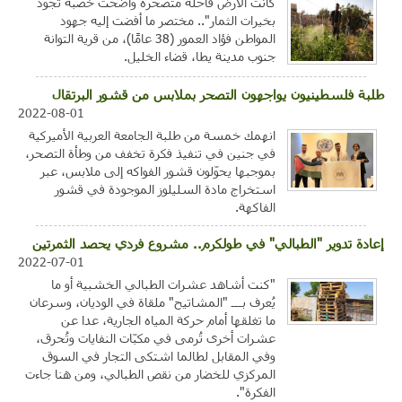
كانت الأرض قاحلة متصحرة وأضحت خصبة تجود
بخيرات الثمار".. مختصر ما أفضت إليه جهود
المواطن فؤاد العمور (38 عامًا)، من قرية التوانة
جنوب مدينة يطا، قضاء الخليل.
طلبة فلسطينيون يواجهون التصحر بملابس من قشور البرتقال
2022-08-01
انهمك خمسة من طلبة الجامعة العربية الأميركية
في جنين في تنفيذ فكرة تخفف من وطأة التصحر،
بموجبها يحوّلون قشور الفواكه إلى ملابس، عبر
استخراج مادة السليلوز الموجودة في قشور
الفاكهة.
إعادة تدوير "الطبالي" في طولكرم.. مشروع فردي يحصد الثمرتين
2022-07-01
"كنت أشاهد عشرات الطبالي الخشبية أو ما
يُعرف بـــ "المشاتيح" ملقاة في الوديان، وسرعان
ما تغلقها أمام حركة المياه الجارية، عدا عن
عشرات أخرى تُرمى في مكبّات النفايات وتُحرق،
وفي المقابل لطالما اشتكى التجار في السوق
المركزي للخضار من نقص الطبالي، ومن هنا جاءت
الفكرة".