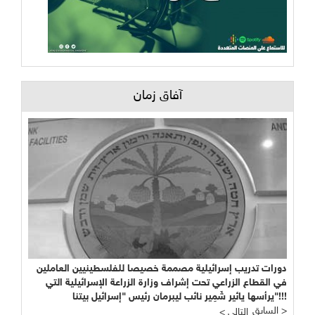
آفاق زمان
دورات تدريب إسرائيلية مصممة خصيصا للفلسطينيين العاملين
في القطاع الزراعي تحت إشراف وزارة الزراعة الإسرائيلية التي
يرأسها يائير شَمِير نائب ليبرمان رئيس "إسرائيل بيتنا"!!!
السابق >
< التالي