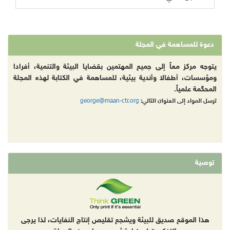
دعوة للمساهمة في المجلة
يتوجه مركز معاً إلى جميع المهتمين بقضايا البيئة والتنمية، أفرادا
ومؤسسات، أطفالا وأندية بيئية، للمساهمة في الكتابة لهذه المجلة
المحكّمة علمياً.
george@maan-ctr.org
ترسل المواد إلى العنوان التالي:
توصية
هذا الموقع صديق للبيئة ويشجع تقليص إنتاج النفايات، لذا يرجى