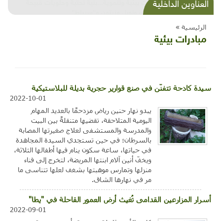
شذرات بيئية وتنموية...بنية تحتية وحلويات قبيحة
العناوين الداخلية
وحاكورة ونوبل وزيتون و"سيباط"
الرئيسية »
مبادرات بيئية
سيدة كادحة تتفنّن في صنع قوارير حجرية بديلة للبلاستيكية
2022-10-01
يبدو نهار حنين رياض مزدحمًا بالعديد المهام
اليومية المتلاحقة، تقضيها متنقلةً بين البيت
والمدرسة والمستشفى لعلاج صغيرتها المصابة
بالسرطان؛ في حين تستجدي السيدة المجاهدة
في حياتها، ساعة سكون ينام فيها أطفالها الثلاثة،
ويخفّ أنين آلام ابنتها المريضة، لتخرج إلى فناء
منزلها وتمارس موهبتها بشغف لعلها تتناسى ما
مر في نهارها الشاق.
أسرار المزارعين القدامى تُغيث أرض العمور القاحلة في "يطا"
2022-09-01