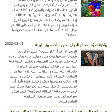
"إنستغرام"، ثم تُذّكرهم أن من لم ينهض في
البكور لقطف الخضروات والزهور فقد "فاته نصف
عمره"، وفَاته "الصبح إذا تنفّس" وفاتته طاقة
إيجابية تسري في الجسم وتمنح الروح الفرح
طوال اليوم، وخسر نعمة التفكر في خلق الله عز
وجل، قائلة "الّي ما جرب هذا الشيء محروم يا
جماعة".
2022-03-01
ريادية تحوّل حطام الزجاج لحجر بناء صديق للبيئة
الحجر الأزرق أو "بلو ستون" مشروعٌ لريادية
طَموحة اسمها روان جبر، جعلت من حطام الزجاج
لبنة حلم وقوده حب الطبيعة، وتخليص البيئة مما
علقَ بها من نفايات شوّهت صورتها المفعمة
بالحياة. ابنة الـــ 22 ربيعًا ما زالت على مقاعد
الدراسة التي لم تقيد شغفها، إذ تكمل دراستها
إلى جانب محاولتها جاهدة تنفيذ فكرة تأمل أن
تصبح مشروعًا تتكأ عليه بعد تخرجها، سعيًا منها
للخروج من خانة "البطالة المرتفعة" التي تقضّ
مضاجع الخريجين في مناطق السلطة
الفلسطينية.
حين يكون السر هو النَفَس الطيب الممزوج بعراقة المكان، سيدة