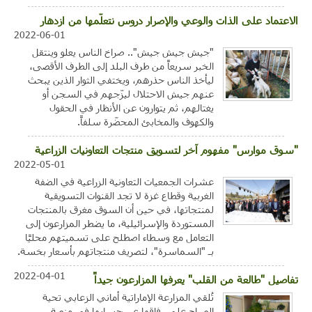
الاعتماد على الذات والوعي والإصرار دروس نتعلّمها من ازدهار
2022-06-01
"جيش جيش جيش".. صراخ الناس يعلو وينتقل
الخبر سريعاً من طرف البلد إلى الطرف الأقصى،
ليأخذ الناس حذرهم، ويختفي الثوار الذين يبحث
عنهم جيش الاحتلال ليزّجهم في السجن أو
يغتالهم، ثم يتوارون عن الأنظار في الحقول
والكهوف والمخابئ المحضّرة سلفاً.
"سوق موارس" مفهوم آخر لتسويق منتجات التعاونيات الزراعية
2022-05-01
عشرات الجمعيات التعاونية الزراعية في الضفة
الغربية وقطاع غزة لا تجد القنوات التسويقية
لمنتجاتها، في حين أن السوق مغرق بالمنتجات
المستوردة والإسرائيلية، ما يضطر المزارعون إلى
التعامل مع وسطاء اصطلح على تسميتهم محليًا
بـ "السماسرة"، لتصريف منتجاتهم بأسعار بخسة.
2022-04-01
تفاصيل "طالعة من القلب" يعرفها المزارعون جيداً
تُلقي المزارعة الإماراتية أماني الزعابي تحية
الصباح على رفاقها عبر حسابها في منصة