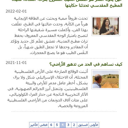
المطبخ المقدسي تحدثنا حكايتها
2022-02-01
تحدت ظروفاً صعبة وبحثت عن الطاقة الإيجابية
هرباً من الكآبة، وجدت ضالتها في الطبخ، تعلّقت
بهذا الفن، وأكملت مسيرة شقيقتها الراحلة
لتصبح بامتياز الوجه المقدسي المعروف بحفظ
تراث مطبخ المدينة، تعشق تعلّم كل جديد وتؤكد
أن المقادير وحدها لا تجعل الطبق شهياً، بل
النفَس الطيب هو ما يصنع المعجزات.
2021-11-01
كيف نساهم في الحد من تدهور الأراضي؟
أثبتت الوقائع الصارخة على الأرض الفلسطينية
المحتلة، أن الاحتلال الإسرائيلي شكل ولا يزال
يشكل، أخطر عامل مدمر للأرض والبيئة
الفلسطينيتين. وتتمثل أبرز الجرائم الصهيونية، في
الآثار التخريبية الناتجة عن جدار العزل الكولونيالي،
على مئات آلاف الدونمات من الأراضي الفلسطينية
المزروعة والخصبة،
الأولى
السابق
2
3
4
5
6
التالي
الأخير