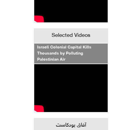
Selected Videos
Israeli Colonial Capital Kills
Thousands by Polluting
Palestinian Air
آفاق بودكاست