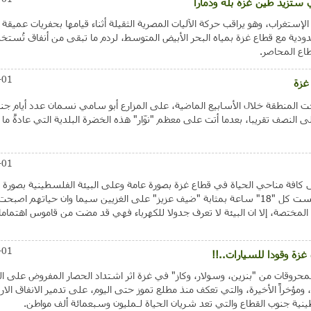
ستزيد طين غزة بلّة ودماراً
إستغراب، وهو يراقب حركة الآليات المصرية الثقيلة أثناء قيامها بحفريات عميقة
حدودية مع قطاع غزة بمياه البحر الأبيض المتوسط، لردم ما تبقى من أنفاق تُست
طاع المحاصر.
-01
غزة
حت المنطقة خلال الأسابيع الماضية، على المزارع أبو سامي نسمان عدد أيام ج
ن الخيار البلدي من 25 يومًا إلى النصف تقريبا، بعدما أتت على معظم "نوّار" هذه الخضرة البلدية التي عادةً 
-01
على كافة مناحي الحياة في قطاع غزة بصورة عامة وعلى البيئة الفلسطينية بصورة
وبات وصول الكهرباء لساعات لا تتجاوز الست كل "18" ساعة بمثابة "ضيف عزيز" على الغزيين سيما وان حياتهم
المختصة، إلا ان البيئة لا تعرف جدولا للكهرباء فهي قد مضت من قاموس اهتماما
-01
زة وقودا للسيارات..!!
المحروقات من "بنزين، وسولار، وكاز" في غزة اثر اشتداد الحصار المفروض على ال
ومؤخراً الأخيرة، والتي تعكف منذ مطلع تموز حتى اليوم، على تدمير الانفاق الار
ية جنوب القطاع والتي تعد شريان الحياة لـمليون وسبعمائة ألف مواطن.