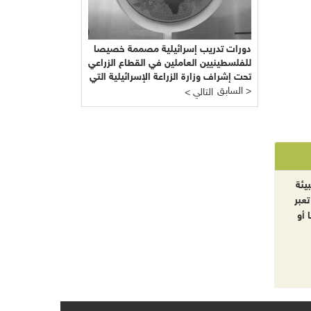
دورات تدريب إسرائيلية مصممة خصيصا
للفلسطينيين العاملين في القطاع الزراعي
تحت إشراف وزارة الزراعة الإسرائيلية التي
السابق >
يرأسها يائير شَمِير نائب ليبرمان رئيس
< التالي
"إسرائيل بيتنا"!!!
يئة
تعبر
 أو