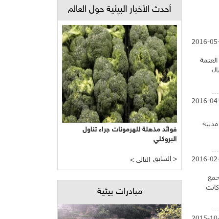
أحدث الأخبار البيئية حول العالم
2016-05
العتمة
ال
2016-04
مدينة
فوائد مذهلة للهرمونات جراء تناول
البروكلي
2016-02
السابق >
< التالي
رض جمع
 على 22 شجرة معمّرة، كانت
مبادرات بيئية
2015-10