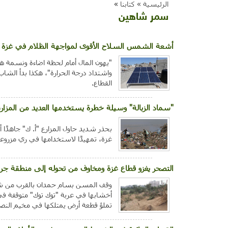
الرئيسية »
كتابنا
»
سمر شاهين
أشعة الشمس السلاح الأقوى لمواجهة الظلام في غزة
"يهون المال أمام لحظة اضاءة ونسمة هوا
واشتداد درجة الحرارة"، هكذا بدأ الشا
القطاع.
"سماد الزبالة" وسيلة خطرة يستخدمها العديد من المزار
بحذر شديد حاول المزارع "أ. ك" جاهدًا
غزة، تمهيدًا لاستخدامها في ري مزروعاته الصيفية عل
التصحر يغزو قطاع غزة ومخاوف من تحوله إلى منطقة جرد
تملؤ قطعة أرض يمتلكها في مخيم النصي