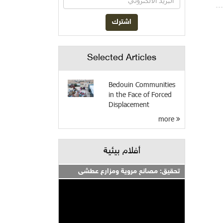
Selected Articles
Bedouin Communities
in the Face of Forced
Displacement
more
أفلام بيئية
تحقيق: مصانع مروية ومزارع عطشى