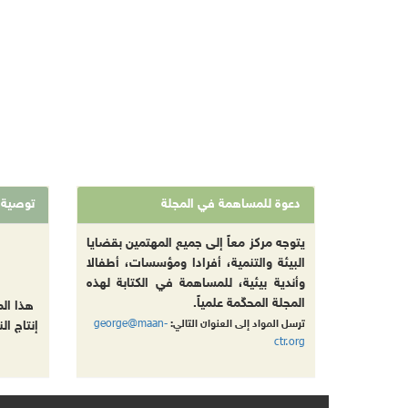
دعوة للمساهمة في المجلة
توصية
يتوجه مركز معاً إلى جميع المهتمين بقضايا
البيئة والتنمية، أفرادا ومؤسسات، أطفالا
وأندية بيئية، للمساهمة في الكتابة لهذه
المجلة المحكّمة علمياً.
هذا ال
george@maan-
ترسل المواد إلى العنوان التالي:
إنتاج ال
ctr.org