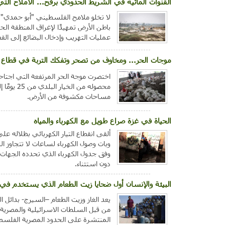
القنوات المائية في الشريط الحدودي برفح... الأملاح التي 
لا تخلو ملامح الفلسطيني "أبو حمدي" ال
باطن الأرض تمهيدًا لإغراق المنطقة ال
عمليات التهريب وإدخال البضائع إلى الق
موجات الحر... ومخاوف من تصحر وتفكك التربة في قطاع 
اختصرت موجة الحر المرتفعة التي اجتا
محصوله م
مساحات مكشوفة من الأرض.
الحياة في غزة صراع طويل مع الكهرباء والمياه
ألقى انقطاع التيار الكهربائي بظلاله 
وفق جدول الكهرباء الذي تحدده الجهات 
دون استثناء.
البيئة والإنسان أول ضحايا زيت الطعام الذي يستخدم في غ
يعد الغاز وزيت الطعام –السيرج- بدائل 
من قبل السلطات الاسرائيلية والمصرية، 
المنتشرة على الحدود المصرية الفلسطين