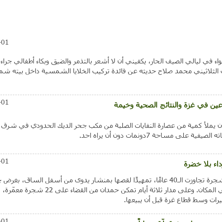
-01
ء في ليالي الصيف الحار، يكفيني أن لا أشعر بالتذمر والضيق وبكاء أطفالي جراء 
ب الثلاثيني محمد صلاح حديثه عن فائدة تركيب الخلايا الشمسية داخل بيته شم
-01
عين في غزة والنتائج الصحية وخيمة
 أن يملأ كمية من عصارة النفايات الصلبة من مكب جحر الديك الحدودي في شرق 
ى مساحة 7دونمات دون أن يراه احد.
-01
اء بلا خضرة
وقف المسن بسام حمدان بالقرب من شجرة تجاوزت الـ40 عامًا، تمهيدًا لقصها بمنشار يدوى من أسفل الساق، بغ
أخشابها في عربة "توك توك" متوقفة في المكان. وعلى مدار ثلاثة أيام تمكن حمدان من القضاء
رات وسط قطاع غزة قبل أن يبيعها.
-01