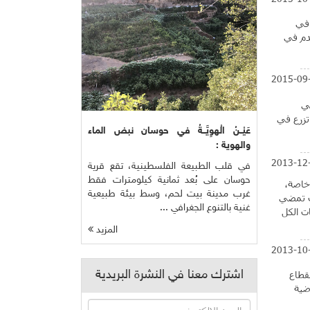
 في
خدم في
2015-09
ني
ما تزرع في
عَيْــنُ الْهوِيَّــةُ في حوسان نبض الماء
والهوية :
2013-12
في قلب الطبيعة الفلسطينية، تقع قرية
حوسان على بُعد ثمانية كيلومترات فقط
 خاصة،
غرب مدينة بيت لحم، وسط بيئة طبيعية
 اصبحت تمضي
غنية بالتنوع الجغرافي ...
ت الكل
المزيد
2013-10
اشترك معنا في النشرة البريدية
قطاع
ضية