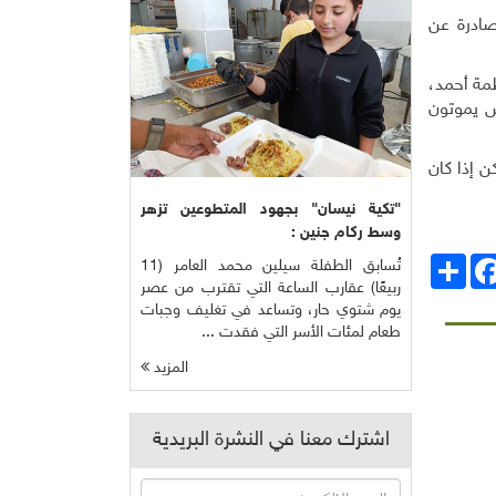
لصادرة عن
مة أحمد،
. وتقدر منظمة الصحة العالمية أن 7 ملايين شخص يموتون
 إذا كان
"تكية نيسان" بجهود المتطوعين تزهر
وسط ركام جنين :
انشر
Facebo
تُسابق الطفلة سيلين محمد العامر (11
ربيعًا) عقارب الساعة التي تقترب من عصر
يوم شتوي حار، وتساعد في تغليف وجبات
طعام لمئات الأسر التي فقدت ...
المزيد
اشترك معنا في النشرة البريدية