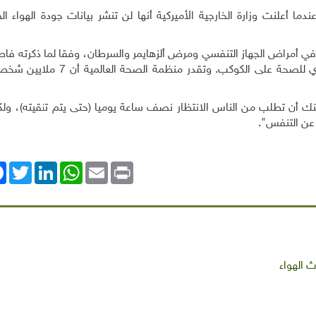
ا أعلنت وزارة الخارجية الأميركية أنها لن تنشر بيانات جودة الهواء ا
ي أمراض الجهاز التنفسي ومرض ألزهايمر والسرطان، وفقا لما ذكرته فاط
كبيرة العلماء وخبيرة تلوث الهواء في مركز سنواي الماليزي للصحة على الكوكب
نك أن تطلب من الناس الانتظار نصف ساعة يوميا (حتى يتم تنقيته)، ولكن
عن التنفس".
ok
Twitter
LinkedIn
WhatsApp
Email
Print
 الهواء