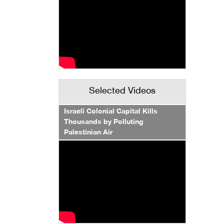
Selected Videos
Israeli Colonial Capital Kills
Thousands by Polluting
Palestinian Air