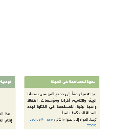
دعوة للمساهمة في المجلة
توصية
يتوجه مركز معاً إلى جميع المهتمين بقضايا
البيئة والتنمية، أفرادا ومؤسسات، أطفالا
وأندية بيئية، للمساهمة في الكتابة لهذه
المجلة المحكّمة علمياً.
هذا ال
george@maan-
ترسل المواد إلى العنوان التالي:
إنتاج ال
ctr.org