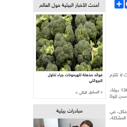
Face
انشر
أحدث الأخبار البيئية حول العالم
لا تلتزم
فوائد مذهلة للهرمونات جراء تناول
البروكلي
وقامت قاعدة بيانات (آي كيو إير) السويسرية المتخصصة في مراقبة جودة الهواء بتحليل بيانات من 40 ألف محطة مراقبة في 138 دولة،
السابق >
< التالي
 أن الدول ذات الهواء الأكثر تلوثا هي: تشاد والكونغو وبنغلاديش وباكستان والهند. كما كانت 6 مدن في الهند من بين أكثر 9 مدن تلوثا
مبادرات بيئية
لمثال، في
اجهة المشكلة،