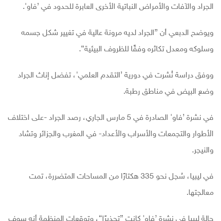
الجراد والآفات والأمراض النباتية الأخرى العابرة للحدود في ’فاو'.
ويوضح الدبعي أن ”الجراد لديه مرونة عالية في تغيير شكل جسمه
وسلوكه ومعدل تكاثره وفقًا للظروف البيئية“.
ووفق دراسة نُشرت في دورية ’التقدم العلمي'، تفضل إناث الجراد
وضع البيض في مناطق رطبة.
في نشرة ’فاو' الصادرة في 5 مارس الجاري، رصد الجراد -على اختلاف
الأطوار والتجمعات والأسراب والأعداد- في المغرب والجزائر وتشاد
والنيجر.
في ليبيا، سُجل نحو 335 هكتارًا من المساحات المتضررة، تمت
معالجتها.
حالة ليبيا في نشرة ’فاو' كانت ”تحذيرًا“، وتوقعات المنظمة أنه سوف