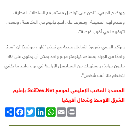
ويوضح الدبعي: ”نحن على تواصل مستمر مع السلطات المحلية،
ونقدم لهم النصيحة، ونتعرف على احتياجاتهم في المكافحة، ونسعى
لتوفيرها في أقرب فرصة“.
ويؤكد الدبعي ضرورة التعامل بجدية مع تحذير ’فاو'، موضحًا أن ”سربًا
واحدًا من الجراد بمساحة كيلومتر مربع واحد يمكن أن يحتوي على 80
مليون جرادة، ويستهلك من المحاصيل الزراعية في يوم واحد ما يكفي
لإطعام 35 ألف شخص“.
المصدر: المكتب الإقليمي لموقع
SciDev.Net
بإقليم
الشرق الأوسط وشمال أفريقيا
Print
Email
WhatsApp
LinkedIn
Twitter
انشر
Facebook