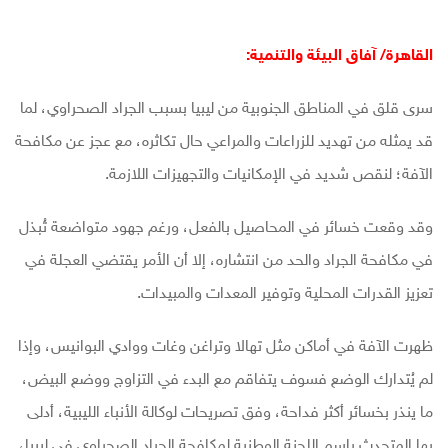
القاهرة/ آفاق البيئة والتنمية:
سرى قلق في المناطق الجنوبية من ليبيا بسبب الجراد الصحراوي، لما
قد يمثله من تهديد للزراعات والمراعي حال تكاثره، مع عجز عن مكافحة
الآفة؛ لنقص شديد في الإمكانيات والتجهيزات اللازمة.
وقد وقعت خسائر في المحاصيل بالفعل، ورغم جهود متواضعة تُبذل
في مكافحة الجراد والحد من انتشاره، إلا أن الأمر يقتضي العجلة في
تعزيز القدرات المحلية وتوفير المعدات والمبيدات.
ظهرت الآفة في أماكن مثل تهالا وتراغن وغات ووادي البوانيس، وإذا
لم يُتدارك الوضع فسوف يتفاقم مع البدء في التزاوج ووضع البيض،
ما ينذر بخسائر أكثر فداحة، وفق تصريحات لوكالة الأنباء الليبية، أدلى
بها المتحدث باسم اللجنة الوطنية لمكافحة الجراد الصحراوي في ليبيا،