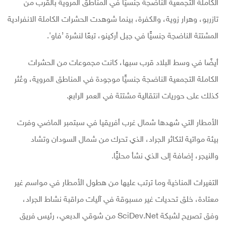
الكاملة التجمعية الناضجة جنسيًّا في المناطق المروية بالقرب من
تازربو، وهرار زوية، والكفرة، بينما شوهدت الحشرات الكاملة الانفرادية
المشتتة الناضجة جنسيًّا في جبل أركينو، تبعًا لنشرة ’فاو'.
أيضًا في وسط البلاد قرب سبها، كانت مجموعات من الحشرات
الكاملة التجمعية الناضجة جنسيًّا موجودة في المناطق المروية، وعُثر
كذلك على حوريات انتقالية مشتتة في العمر الرابع.
الأمطار التي شهدها شمال غرب أفريقيا في سبتمبر الماضي وفرت
بيئة مواتية لتكاثر الجراد، الذي تحرك من شمال السودان وتشاد
والنيجر، إضافة إلى الذي نشأ محليًّا.
التغيرات المناخية وما ترتب عليها من هطول الأمطار في مواسم غير
معتادة، خلق تحديات غير مسبوقة في آليات مراقبة نشاط الجراد،
وفق تصريح لشبكة
SciDev.Net
من شوقي الدبعي، رئيس فريق