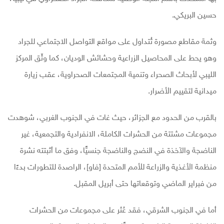
حسين البريكي.
وثمة مقاطع مصورة تُتداول على مواقع التواصل الاجتماعي للجراد
وهو يحط على المحاصيل الزراعية وحشائش الوديان، كما وثّق المركز
الليبي لأبحاث الصحراء وتنمية المجتمعات الصحراوية، عقب زيارة
ميدانية لتقييم الأضرار.
بالقرب من الحدود مع الجزائر، حيث غات في الجنوب الغربي، شوهدت
مجموعات مشتتة من الحشرات الكاملة، الانفرادية والتجمعية، غير
الناضجة والآخذة في النضج والناضجة جنسيًّا، وفق ما أثبتته نشرة
منظمة الأغذية والزراعة للأمم المتحدة [فاو]، الراصدة للتطورات بدءًا
من فبراير الماضي وتوقعاتها حتى أبريل المقبل.
أما في الجنوب الشرقي، فقد عُثر على مجموعات من الحشرات