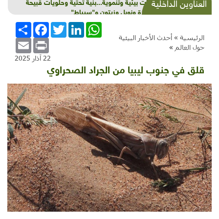
شذرات بيئية وتنموية...بنية تحتية وحلويات قبيحة
العناوين الداخلية
وحاكورة ونوبل وزيتون و"سيباط"
WhatsApp
LinkedIn
Twitter
Facebook
انشر
الرئيسية »
أحدث الأخبار البيئية
Email
Print
حول العالم
»
22 آذار 2025
قلق في جنوب ليبيا من الجراد الصحراوي