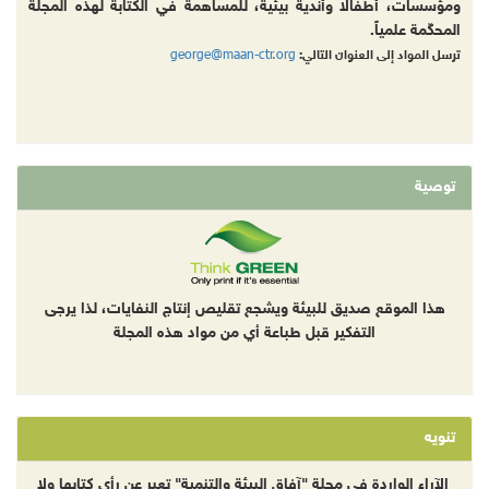
ومؤسسات، أطفالا وأندية بيئية، للمساهمة في الكتابة لهذه المجلة
المحكّمة علمياً.
george@maan-ctr.org
ترسل المواد إلى العنوان التالي:
توصية
هذا الموقع صديق للبيئة ويشجع تقليص إنتاج النفايات، لذا يرجى
التفكير قبل طباعة أي من مواد هذه المجلة
تنويه
الآراء الواردة في مجلة "آفاق البيئة والتنمية" تعبر عن رأي كتابها ولا