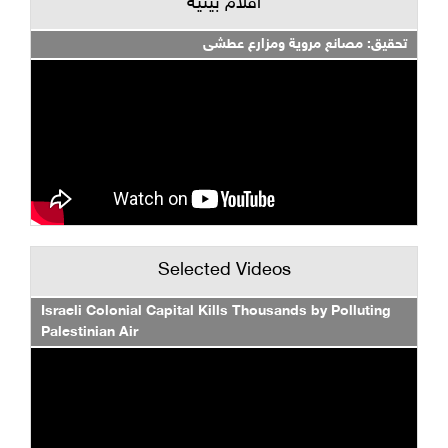
أفلام بيئية
تحقيق: مصانع مروية ومزارع عطشى
Selected Videos
Israeli Colonial Capital Kills Thousands by Polluting
Palestinian Air