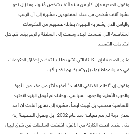
وتقول الصحيفة إن أكثر من ستة آلاف شخص قُتلوا، وما زال نحو
عشرة آلاف شخص في عداد المفقودين، مشيرة إلى أن الرعب
واليأس الذي يشعر به الليبيون يقابله غضبهم من الحكومات
المتنافسة التي قسمت البلاد وسعت إلى السلطة والربح بينما تتجاهل
احتياجات الشعب.
وترى الصحيفة إن الكارثة التي تشهدها ليبيا تفضح إخفاق الحكومات
في حماية مواطنيها، بل وتعريضهم لخطر أكبر.
وتقول إن "نظام القذافي الفاسد" أعقبه أكثر من عقد من الثورة
والحرب الأهلية والجمود السياسي، وخلاله لم تُهمل البنية التحتية
الأساسية فحسب بل نُهبت أيضاً، مشيرة إلى تقارير أفادت أن أحد
سدي درنة لم تتم صيانته منذ عام 2002، بل وتقول الصحيفة إنه
حتى عندما لاحت الكارثة في الأفق، أخفقت السلطات في شرق ليبيا،