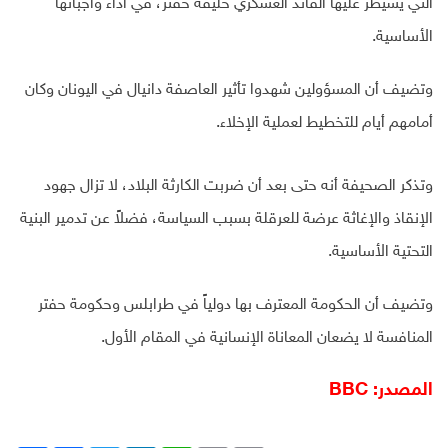
التي يسيطر عليها القائد العسكري خليفة حفتر، في أداء واجباتها
الأساسية.
وتضيف أن المسؤولين شهدوا تأثير العاصفة دانيال في اليونان وكان
أمامهم أيام للتخطيط لعملية الإخلاء.
وتذكر الصحيفة أنه حتى بعد أن ضربت الكارثة البلاد، لا تزال جهود
الإنقاذ والإغاثة عرضة للعرقلة بسبب السياسة، فضلاً عن تدمير البنية
التحتية الأساسية.
وتضيف أن الحكومة المعترف بها دولياً في طرابلس وحكومة حفتر
المنافسة لا يضعان المعاناة الإنسانية في المقام الأول.
المصدر: BBC