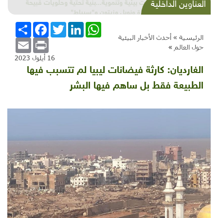
شذرات بيئية وتنموية...بنية تحتية وحلويات قبيحة
العناوين الداخلية
وحاكورة ونوبل وزيتون و"سيباط"
WhatsApp
LinkedIn
Twitter
Facebook
انشر
الرئيسية »
أحدث الأخبار البيئية
Email
Print
حول العالم
»
16 أيلول 2023
الغارديان: كارثة فيضانات ليبيا لم تتسبب فيها
الطبيعة فقط بل ساهم فيها البشر