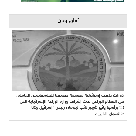
آفاق زمان
دورات تدريب إسرائيلية مصممة خصيصا للفلسطينيين العاملين
في القطاع الزراعي تحت إشراف وزارة الزراعة الإسرائيلية التي
يرأسها يائير شَمِير نائب ليبرمان رئيس "إسرائيل بيتنا"!!!
السابق >
< التالي