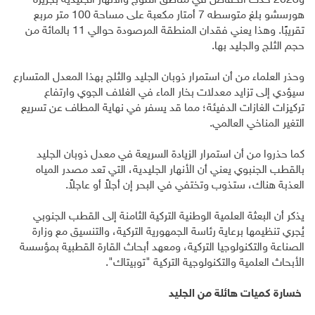
و2023 حدث انخفاض في مناطق الثلوج والأنهار الجليدية بجزيرة
هورسشو بلغ متوسطه 7 أمتار مكعبة على مساحة 100 متر مربع
تقريبًا. وهذا يعني فقدان المنطقة المرصودة حوالي 11 بالمائة من
حجم الثلج والجليد بها.
وحذر العلماء من أن استمرار ذوبان الجليد والثلج بهذا المعدل المتسارع
سيؤدي إلى تزايد معدلات بخار الماء في الغلاف الجوي وارتفاع
تركيزات الغازات الدفيئة؛ مما قد يسفر في نهاية المطاف عن تسريع
التغير المناخي العالمي.
كما حذروا من أن استمرار الزيادة السريعة في معدل ذوبان الجليد
بالقطب الجنبوي يعني أن الأنهار الجليدية، التي تعد مصدر المياه
العذبة هناك، ستذوب وتختفي في البحر إن أجلاً أو عاجلاً.
يذكر أن البعثة العلمية الوطنية التركية الثامنة إلى القطب الجنوبي
يُجري تنظيمها برعاية رئاسة الجمهورية التركية، والتنسيق مع وزارة
الصناعة والتكنولوجيا التركية، ومعهد أبحاث القارة القطبية بمؤسسة
الأبحاث العلمية والتكنولوجية التركية "توبيتاك".
خسارة كميات هائلة من الجليد