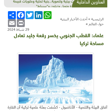
شذرات بيئية وتنموية...بنية تحتية وحلويات قبيحة
العناوين الداخلية
وحاكورة ونوبل وزيتون و"سيباط"
WhatsApp
LinkedIn
Twitter
Facebook
انشر
الرئيسية »
أحدث الأخبار البيئية
Email
Print
حول العالم
»
29 شباط 2024
علماء: القطب الجنوبي يخسر رقعة جليد تعادل
مساحة تركيا
آفاق البيئة والتنمية - الأناضول - كشفت بعثة علمية تركية أن القارة