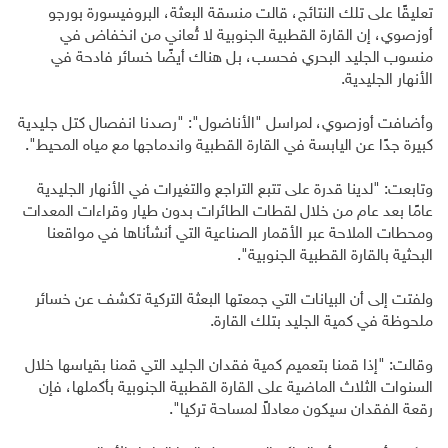
تعليقًا على تلك النتائج، قالت منسقة البعثة، البروفيسورة بورجو
أوزصوي، إن القارة القطبية الجنوبية لا تُعاني من انخفاض في
منسوب الجليد البحري فحسب، بل هناك أيضًا خسائر فادحة في
الأنهار الجليدية.
وأضافت أوزصوي، لمراسل "الأناضول": "رصدنا انفصال كتل جليدية
كبيرة جدًا عن اليابسة في القارة القطبية واندماجها مع مياه المحيط".
وتابعت: "لدينا قدرة على تتبع التراجع والتغيرات في الأنهار الجليدية
عامًا بعد عام من خلال لقطات الطائرات بدون طيار وقراءات المعدات
ومحطات الملاحة عبر الأقمار الصناعية التي أنشأناها في مواقعنا
البحثية بالقارة القطبية الجنوبية".
ولفتت إلى أن البيانات التي جمعتها البعثة التركية تكشف عن خسائر
ملحوظة في كمية الجليد بتلك القارة.
وقالت: "إذا قمنا بتعميم كمية فقدان الجليد التي قمنا بقياسها خلال
السنوات الثلاث الماضية على القارة القطبية الجنوبية بأكملها، فإن
رقعة الفقدان سيكون معادلاً لمساحة تركيا".