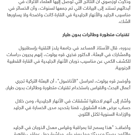
وذكرت أوزصوي أن النتائج التي توصل إليها العلماء الأتراك في
أبحاثهم تستند إلى البيانات التي تم جمعها لسنوات، وأن الخسائر في
مناسيب الجليد والأنهار الجليدية في القارة كانت واضحة ولا يساورها
الشك.
تقنيات متطورة وطائرات بدون طيار
بدوره، قال الأستاذ المساعد في جامعة يلدز التقنية بإسطنبول
والمشارك في البعثة، الدكتور فخري قره بولوت، إنهم يجرون دراسات
للكشف الكمي عن مناسيب ذوبان الأنهار الجليدية في القارة القطبية
الجنوبية.
وأوضح قره بولوت، لمراسل "الأناضول"، أن البعثة التركية تجري
أعمال البحث والقياس باستخدام تقنيات متطورة وطائرات بدون طيار.
وأشار إلى أنهم لاحظوا تشققات في الأنهار الجليدية، ومن خلال
حساب عرض هذه الشقوق، قمنا بتحديد مدى الخسارة في الجليد
والإزاحة السنوية لكتل الثلوج.
وأضاف: "هذا يسمح لنا بمراقبة وقياس معدل الذوبان في الجليد
والثلوج بصريًا وعدديًا؛ مما يوفر رؤى مباشرة حول عواقب ظاهرة