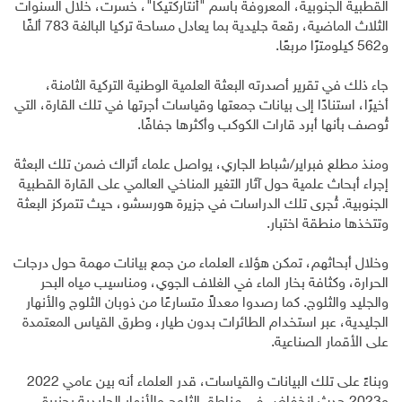
القطبية الجنوبية، المعروفة باسم "أنتاركتيكا"، خسرت، خلال السنوات
الثلاث الماضية، رقعة جليدية بما يعادل مساحة تركيا البالغة 783 ألفًا
و562 كيلومترًا مربعًا.
جاء ذلك في تقرير أصدرته البعثة العلمية الوطنية التركية الثامنة،
أخيرًا، استنادًا إلى بيانات جمعتها وقياسات أجرتها في تلك القارة، التي
تُوصف بأنها أبرد قارات الكوكب وأكثرها جفافًا.
ومنذ مطلع فبراير/شباط الجاري، يواصل علماء أتراك ضمن تلك البعثة
إجراء أبحاث علمية حول آثار التغير المناخي العالمي على القارة القطبية
الجنوبية. تُجرى تلك الدراسات في جزيرة هورسشو، حيث تتمركز البعثة
وتتخذها منطقة اختبار.
وخلال أبحاثهم، تمكن هؤلاء العلماء من جمع بيانات مهمة حول درجات
الحرارة، وكثافة بخار الماء في الغلاف الجوي، ومناسيب مياه البحر
والجليد والثلوج. كما رصدوا معدلاً متسارعًا من ذوبان الثلوج والأنهار
الجليدية، عبر استخدام الطائرات بدون طيار، وطرق القياس المعتمدة
على الأقمار الصناعية.
وبناءً على تلك البيانات والقياسات، قدر العلماء أنه بين عامي 2022