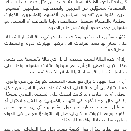
كان لافتاً، لجوء الطبقة السياسية نفسها إلى مثل هذه الأساليب، إما
بالاستعانة بمتموّلين من الحزبيين وأصدقائهم التقليديين أنفسهم،
الذين اغتنوا من تغطية السياسيين أنفسهم (المتسببين بالكوارث
الوطنية والمحلية) وتسهيل مصالحهم، وإما بالتحالف أو التنسيق مع
متموّلين جدد، جمعوا ثروات من خارج الحدود
.
يتفهّم بعضٌ ما يحدث وعودة هذه الظواهر في حالة الانهيار الشاملة،
على اعتبار أنها تسد الفراغات التي تركتها انهيارات الدولة والسلطات
المحلية معاً.
إلا أن هذه الحالة ليست بجديدة، لا بل هي حالة تأسيسية منذ تكوين
هذا الكيان الصغير الهش، مع سيطرة عائلات متموّلة وتجار على
مفاصل بناء الدولة وسياساتها العامة والخاصة فيما بعد.
أي أن هذا النهج، لا يزال هو نفسه المتسبّب بكوارث بين فترة وأخرى،
مع الإشارة إلى أن حالة الغنى الفاحشة عند بعض الناس، من داخل
الوطن أو من خارجه، ما كانت لتحدث على المستوى الفردي عمومًا،
إلا في حال نجح الأفراد في التهرب (الضريبي) أو الغش والاحتيال أو
استغلال شعوب وموارد لغير دول وشعوبها، أي إن صعود بعض
الأفراد وجمع الثروات ما كان ليحصل إلا بالتواطؤ مع من في الدولة
وعلى حساب بنية الدولة، هنا أو هناك
.
من هنا يطرح سؤال حول كيفية تقييم مثل هذا السلوك، ليس عند