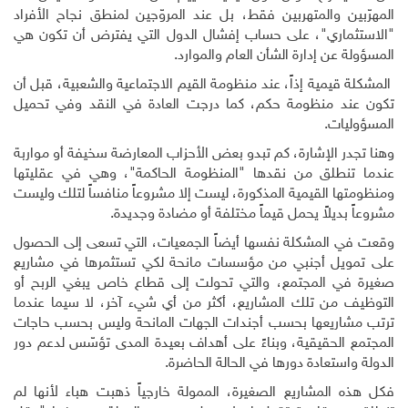
المهرّبين والمتهربين فقط، بل عند المروّجين لمنطق نجاح الأفراد
"الاستثماري"، على حساب إفشال الدول التي يفترض أن تكون هي
المسؤولة عن إدارة الشأن العام والموارد.
المشكلة قيمية إذاً، عند منظومة القيم الاجتماعية والشعبية، قبل أن
تكون عند منظومة حكم، كما درجت العادة في النقد وفي تحميل
المسؤوليات
.
وهنا تجدر الإشارة، كم تبدو بعض الأحزاب المعارضة سخيفة أو مواربة
عندما تنطلق من نقدها "المنظومة الحاكمة"، وهي في عقليتها
ومنظومتها القيمية المذكورة، ليست إلا مشروعاً منافساً لتلك وليست
مشروعاً بديلاً يحمل قيماً مختلفة أو مضادة وجديدة
.
وقعت في المشكلة نفسها أيضاً الجمعيات، التي تسعى إلى الحصول
على تمويل أجنبي من مؤسسات مانحة لكي تستثمرها في مشاريع
صغيرة في المجتمع، والتي تحولت إلى قطاع خاص يبغي الربح أو
التوظيف من تلك المشاريع، أكثر من أي شيء آخر، لا سيما عندما
ترتب مشاريعها بحسب أجندات الجهات المانحة وليس بحسب حاجات
المجتمع الحقيقية، وبناءً على أهداف بعيدة المدى تؤسّس لدعم دور
الدولة واستعادة دورها في الحالة الحاضرة.
فكل هذه المشاريع الصغيرة، الممولة خارجياً ذهبت هباء لأنها لم