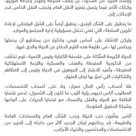
وإنشاء المزيد من السدود، بل وقف السرقة والهدر وعدالة التوزيع،
وكذلك الأمر فيما يتصل بتعزيز النقل العام وتجنب النقل الخاص قدر
الإمكان، إلخ
.
ما ينطبق على الشأن البلدي، ينطبق أيضاً على الشق البرلماني لإعادة
تكوين السلطة، التي تعني تحمّل مسؤولية إدارة المجتمع والموارد.
وليكن الانتقاء على أساس قيمي واختيار من يستطيع أن يحملها
ويخلص لها، في طليعة هذه القيم الدفاع عن الحياة والحق فيها.
الحياة الكريمة المتّكئة على فلسفة الكفاية وليس التنمية، قيم تخفّف
من الذكورية المفرطة والعنف والعسكرة والنزعة الاستهلاكية
المفرطة، وتُعيد الاعتبار إلى الجوهري في الحياة وليس إلى المظاهر
والشكليات التي تميّز بها لبنان المنهار.
فلا أصحاب رأس المال معيار، ولا حتى أصحاب التخصصات،
المطلوب أناس لديهم رؤية أقرب ما تكون إلى الشمول، تدمج قضايا
الطاقة مع المياه والنقل والصحة، مع قضايا الحريات على أنواعها
وشبكة الحقوق المتنوعة.
أناس يغلّبون حب الحياة وحب الشأن العام والمساحات العامة
والطبيعة، قد يحتاجهم لبنان الجديد أكثر من حاجته إلى المزيد من
الاختصاصات والمختصين والخبراء الأجانب
.