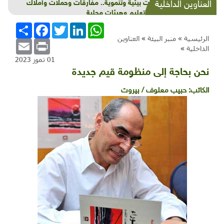
شذرات بيئية وتنموية.. مفارقات وحملات وأملاك
العناوين الداخلية
عامة وتعليم وهيئات محلية
WhatsApp
LinkedIn
Twitter
Facebook
انشر
الرئيسية »
منبر البيئة
»
العناوين
Email
Print
الداخلية
»
01 تموز 2023
نحن بحاجة إلى منظومة قيم جديدة
الكاتب:
حبيب معلوف / بيروت