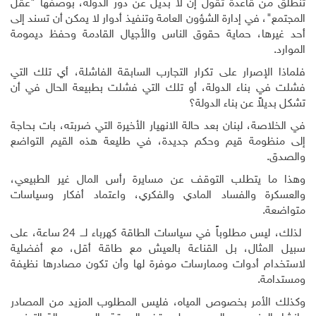
تنطلق من قاعدة تقول إن لا بديل عن دور الدولة، بوصفها "عقل
المجتمع"، في إدارة الشؤون العامة وتنفيذ أدوار لا يمكن أن تسند إلى
أحد غيرها، حماية حقوق الناس والأجيال القادمة وحفظ ديمومة
الموارد
.
فلماذا الإصرار على تكرار التجارب السابقة الفاشلة، أي تلك التي
فشلت في بناء الدولة، أو تلك التي فشلت بطبيعة الحال في أن
تشكل بديلاً عن بناء الدولة؟
في الخلاصة، لبنان بعد حالة الانهيار الأخيرة التي ضربته، بات بحاجة
إلى منظومة قيم وحكم جديدة، في طليعة هذه القيم التواضع
والصدق.
وهذا ما يتطلب التوقف عن مسايرة رأس المال غير الطبيعي،
والعسكرة والفساد المادي والفكري، واعتماد أفكار وسياسات
متواضعة.
لذلك، ليس مطلوباً في سياسات الطاقة كهرباء لـــ 24 ساعة، على
سبيل المثال، بل القناعة بالعيش مع طاقة أقل، مع أفضلية
لاستخدام أدوات وممارسات موفرة لها وأن تكون مصادرها نظيفة
ومستدامة.
وكذلك الأمر بخصوص المياه، فليس المطلوب المزيد من المصادر