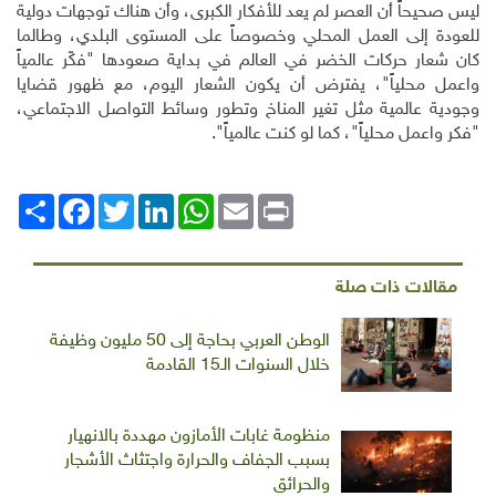
ليس صحيحاً أن العصر لم يعد للأفكار الكبرى، وأن هناك توجهات دولية
للعودة إلى العمل المحلي وخصوصاً على المستوى البلدي، وطالما
كان شعار حركات الخضر في العالم في بداية صعودها "فكّر عالمياً
واعمل محلياً"، يفترض أن يكون الشعار اليوم، مع ظهور قضايا
وجودية عالمية مثل تغير المناخ وتطور وسائط التواصل الاجتماعي،
"فكر واعمل محلياً"، كما لو كنت عالمياً".
Print
Email
WhatsApp
LinkedIn
Twitter
انشر
Facebook
مقالات ذات صلة
الوطن العربي بحاجة إلى 50 مليون وظيفة
خلال السنوات الـ15 القادمة
منظومة غابات الأمازون مهددة بالانهيار
بسبب الجفاف والحرارة واجتثاث الأشجار
والحرائق