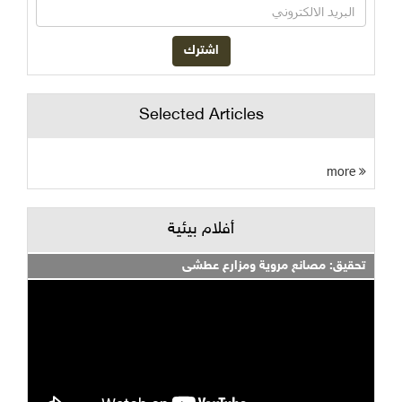
Selected Articles
more
أفلام بيئية
تحقيق: مصانع مروية ومزارع عطشى