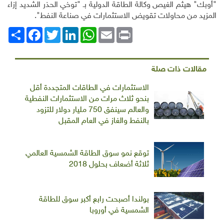
"أوبك" هيثم الغيص وكالة الطاقة الدولية بـ "توخي الحذر الشديد إزاء
المزيد من محاولات تقويض الاستثمارات في صناعة النفط".
Print
Email
WhatsApp
LinkedIn
Twitter
انشر
Facebook
مقالات ذات صلة
الاستثمارات في الطاقات المتجددة أقل
بنحو ثلاث مرات من الاستثمارات النفطية
والعالم سينفق 750 مليار دولار للتزود
بالنفط والغاز في العام المقبل
توقع نمو سوق الطاقة الشمسية العالمي
ثلاثة أضعاف بحلول 2018
بولندا أصبحت رابع أكبر سوق للطاقة
الشمسية في أوروبا