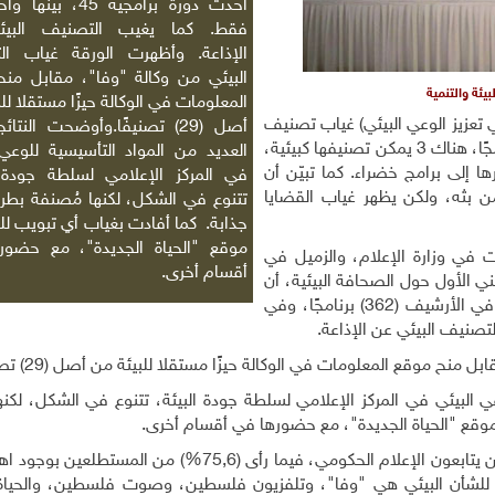
أحدث دورة برامجية 45، ب
فقط. كما يغيب التصنيف البي
الإذاعة. وأظهرت الورقة غياب ال
البيئي من وكالة "وفا"، مقابل من
يئة والتنمية
المعلومات في الوكالة حيزًا مستقلا لل
تعزيز الوعي البيئي) غياب تصنيف
أصل (29) تصنيفًا.وأوضحت النتا
البرامج البيئية عن تلفزيون فلسطين، فمن أصل140 برنامجًا، هناك 3 يمكن تصنيفها كبيئية،
العديد من المواد التأسيسية للوعي 
ويرها إلى برامج خضراء. كما تبيّن أن
في المركز الإعلامي لسلطة جودة ا
 بثه، ولكن يظهر غياب القضايا
تتنوع في الشكل، لكنها مُصنفة بطري
جذابة. كما أفادت بغياب أي تبويب للب
موقع "الحياة الجديدة"، مع حضور
ات في وزارة الإعلام، والزميل في
أقسام أخرى.
ي الأول حول الصحافة البيئية، أن
البيئة لا تأخذ حقها في برامج "صوت فلسطين" فهناك في الأرشيف (362) برنامجًا، وفي
ح موقع المعلومات في الوكالة حيزًا مستقلا للبيئة من أصل (29) تصنيفًا.
ي البيئي في المركز الإعلامي لسلطة جودة البيئة، تتنوع في الشكل، لكنه
 موقع "الحياة الجديدة"، مع حضورها في أقسام أخرى.
وأفاد استطلاع تضمنته الورقة أن (70,1 %) من المشاركين يتابعون الإعلام الحكومي، فيما رأى (75,6%) 
عة للشأن البيئي هي "وفا"، وتلفزيون فلسطين، وصوت فلسطين، والحياة 