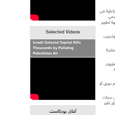
ساحة تفاعلية في
رسمي
ة تطوير
Selected Videos
وتدريب
Israeli Colonial Capital Kills
Thousands by Polluting
وص عليها كبرامج منتجة
Palestinian Air
فزيون
 دوري أو
ص درجات
ق تقرر
آفاق بودكاست