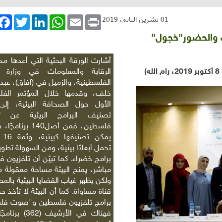
book
Twitter
LinkedIn
WhatsApp
Email
Print
01 تشرين الثاني 2019
ب والحضور"خجول"
أشارت الورقة البحثية التي أعدها مدي
20، رام الله
)
الرقابة والمعلومات في وزارة ال
الفلسطينية، والزميل في (آفاق)، عبد 
خلف، وقدمها خلال المؤتمر الفل
الأول حول الصحافة البيئية، إلى
تصنيف البرامج البيئية عن تل
يمكن 
تحمل أبعادًا بيئية، ومن السهولة تطوي
برامج خضراء. كما تبيّن أن تلفزيون 
مباشر، يمنح البيئة مساحة معقولة م
ولكن يظهر غياب القضايا البيئية بالم
قناة مساواة. كما أن البيئة لا تأخذ 
برامج تلفزيون فلسطين و"صوت فل
فهناك في الأرشيف (62