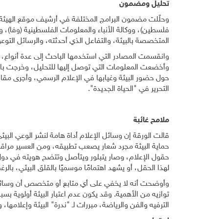
تحليل ومضمون
وحلّلت مضمون البرامج المختلفة في أرشيف موقع الهيئة 
فلسطين)، ووكالة الأنباء والمعلومات الفلسطينية (وفا)، وال
المتخصصة بالبيئة، والتفاعل الذي أحدثته، والرسائل التوعوي
وانقسمت المصادر التي استخدمها الباحث إلى عدة أنواع، فر
وأخضعت المعلومات التي توصل إليها للتحليل، وخرجت باست
حول حضور البيئة وغيابها في الإعلام الرسمي، وأجرى مقا
التحرير في "الحياة الجديدة".
ملامح غائبة
قالت الورقة إن وسائل الإعلام أداة هامة لنشر الوعي البيئي
حقول الإعلام، وصار يتبلور ويتأصل وتتضح هويته في دول الع
لهذا الحقل، أو يشهد اهتمامًا موسميًا بالقلق البيئي، بالرغ
وأوضحت أنه لا يخفي على أي متابع أو متخصص أن وسائل الإع
توازيه من الأهمية. وقد يكون عدم اعتبار البيئة أولوية بس
الترفيه والفن والرياضة، مبررات لـ "ندرة" البيئة وإعلامه