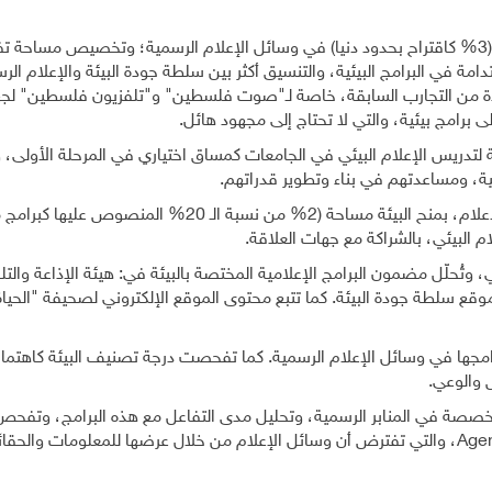
وأوصت الورقة بمنح البيئة تصنيفًا مستقلًا، وبنسبة ثابتة (3% كاقتراح بحدود دنيا) في وسائل الإعلام الرسمية؛ وتخصيص م
تدامة في البرامج البيئية، والتنسيق أكثر بين سلطة جودة البيئة والإعلام ال
 من التجارب السابقة، خاصة لـ"صوت فلسطين" و"تلفزيون فلسطين" لجه
لى برامج بيئية، والتي لا تحتاج إلى مجهود هائل.
لتدريس الإعلام البيئي في الجامعات كمساق اختياري في المرحلة الأولى، 
ئية، ومساعدتهم في بناء وتطوير قدراتهم.
واقترحت تنسيق إلزام وسائل الإعلام الخاصة، عبر وزارة الإعلام، بمنح البيئة مساحة (2% من نسبة الـ 20% المنص
م البيئي، بالشراكة مع جهات العلاقة.
 وتُحلّل مضمون البرامج الإعلامية المختصة بالبيئة في: هيئة الإذاعة والتل
وموقع سلطة جودة البيئة. كما تتبع محتوى الموقع الإلكتروني لصحيفة "الحياة
مجها في وسائل الإعلام الرسمية. كما تفحصت درجة تصنيف البيئة كاهتمام
 والوعي.
تخصصة في المنابر الرسمية، وتحليل مدى التفاعل مع هذه البرامج، وتفح
Agen
، والتي تفترض أن وسائل الإعلام من خلال عرضها للمعلومات والحقائ