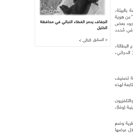
بالبيئة،
 "عن هوية
الجفاف يدمر الغطاء النباتي في محافظة
 وجود بعض
الخليل
رفي مُحدد
السابق >
< التالي
 البطالة،
الدجاني،
جة تصنيف
بعة لهذه
التلفزيون
ية (وفا)،
ظرية وضع
خلال عرضها