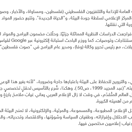
العامة للإذاعة والتلفزيون الفلسطيني (فلسطين، ومساواة، والأخبار، وص
مركز الإعلامي لسلطة جودة البيئة، و"الحياة الجديدة". وتتبع حضور المواد ا
ة التي نقلتها.
اجعت الدراسات النظرية المماثلة جزئيًا. وحلّلت مضمون البرامج والمواد ال
نتاجات وتوصيات. كما ووزع الباحث استبانة إلكترونية عبر
Google
لقياس 
بلات، مع رئيس تحرير وكالة (وفا)، ومدير عام البرامج في "صوت فلسطين"،
، والترويج للحفاظ على البيئة باعتبارها حاجة وضرورة، "لأنه بغير هذا الوع
حماية البيئة مجرد شعار يصعب تطبيقه، ومن العسير مراقبته."(عبد المجيد 1999، ص50 ). وهكذا، شُرع بالتأسيس لحقل
الم المتُقدّم، في وقت لا زال الإعلام العربي يعاني غيابَ ملامحَ بارزةٍ و
م من أهميته الكبيرة.
لام: المطبوعة، والمسموعة، والمرئية، والإلكترونية، لا تمنح البيئة الح
بب الاحتلال وإفرازاته، وطغيان السياسة وشوؤنها، والاقتصاد وتحدياته، وال
ا، وغياب إعلاميين مختصين فيها.