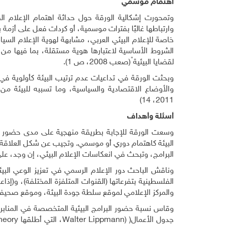
اهتمام موسمي
وتمحورت إشكالية الورقة حول حداثة اهتمام الإعلام ا
وارتباطها غالبًا بفترات موسمية، أو كردات فعل على أزمة 
خاصة للإعلام البيئي العربي، مشابهة لهوية الإعلام الس
الشروط الأساسية لاعتبارها هوية مستقلة، بما فيها من أن
"
لقضايا البيئية
(صعب 2008، ص 1).
وبحثت الورقة في تداعيات عدم ترتيب البيئة كأولوية في ال
والأوضاع الاقتصادية والسياسية، وما تسببه للبيئة م
2011، 14)
أسئلة وأهداف
وسعت الورقة للإجابة بطريقة منهجية على مدى حضور ا
البيئة كاهتمام دوري أو موسمي. وتجيب عن شكل العلاقة 
البرامج، وتبحث في انعكاسات الإعلام البيئي، إن وجد، عل
وناقش الباحث دور الإعلام الرسمي في تعزيز الوعي البيئ
الفلسطينية بتفرعاتها (القنوات المتلفزة المختلفة)، و(إذ
والمركز الإعلامي لموقع سلطة جودة البيئة، وموقع صحيفة "
وقاس نسبة حضور البرامج البيئية المتخصصة في المناب
جدول الأعمال(
(Agenda-Setting Theory
Walter Lippmann
، التي أطلقها