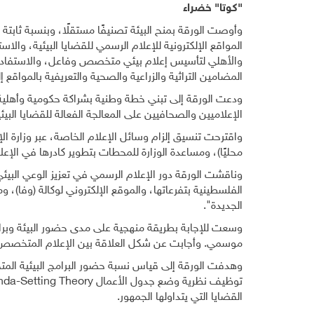
"كوتا" خضراء
المواقع الإلكترونية للإعلام الرسمي للقضايا البيئية، والاس
والأهلي لتأسيس إعلام بيئي متخصص وفاعل، والاستفادة
المضامين التراثية والزراعية والصحية والتعريفية بالمواقع إ
ودعت الورقة إلى تبني خطة وطنية بشراكة حكومية وأهلية 
الإعلاميين والصحافيين على المعالجة الفعالة للقضايا البي
محليًا)، ومساعدة الوزارة للمحطات بتطوير كادرها في الإعلا
وناقشت الورقة دور الإعلام الرسمي في تعزيز الوعي البيئي،
الفلسطينية بتفرعاتها، والموقع الإلكتروني لوكالة (وفا)، 
الجديدة".
وسعت للإجابة بطريقة منهجية على مدى حضور البيئة وبرا
موسمي. وأجابت عن شكل العلاقة بين الإعلام المتخصص
وهدفت الورقة إلى قياس نسبة حضور البرامج البيئية الم
توظيف نظرية وضع جدول الأعمال
da-Setting Theory
القضايا التي يتداولها الجمهور.