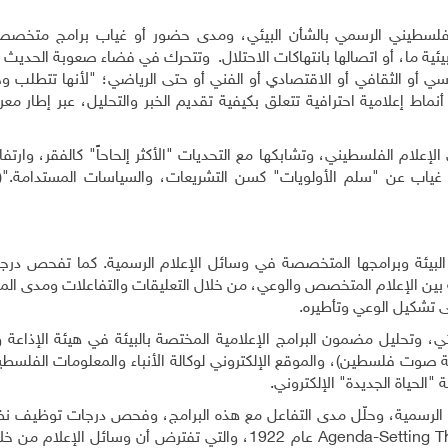
لفلسطيني الرسمي بالشأن البيئي، ومدى حضور أو غياب برامج متخصصة 
بيئية ما، أو اتصالها بانتهاكات الاحتلال. وتتحرك في فضاء صعوبة الحديث
ياسي أو الثقافي أو الاقتصادي أو الفني أو حتى الرياضي؛ "لأنها تتطلب
ماط إعلامية احترافية تتعلق بكيفية تقديم الخبر والتحليل، عبر إطار مع
إعلام الفلسطيني، وتشابكها مع التحديات "الأكثر إلحاحاً" كالفقر، وارتفاع
ن غياب عن "سلم الأولويات" كسن التشريعات، والسياسات المستدامة."( 
لبيئة وبرامجها المتخصصة في وسائل الإعلام الرسمية. كما تفحص در
بين الإعلام المتخصص والوعي، من خلال التعليقات والتفاعلات ومدى المتا
ى تشكيل الوعي وتأطيره.
ي، وتحليل مضمون البرامج الإعلامية المختصة بالبيئة في هيئة الإذاعة و
اعة صوت فلسطين)، والموقع الإلكتروني لوكالة الأنباء والمعلومات الفلسطين
الحياة الجديدة" الإلكتروني.
ر الرسمية، وحلّل مدى التفاعل مع هذه البرامج، وفحص درجات توظيف ن
عام 1922، والتي تفترض أن وسائل الإعلام من 