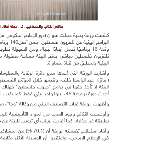
طاقم الكتاب والصحافيين في مجلة آفاق الب
كشفت ورقة بحثية حملت عنوان (دور الإعلام الحكومي في 
وثمة 16 برنامجًا تحمل أبعادًا بيئية، ومن السهولة تط
تلفزيون فلسطين مباشر، يمنح البيئة مساحة معقولة من
البيئية بالمطلق من قناة مساواة.
وأشارت الورقة التي أعدها مدير دائرة الرقابة والمعلوم
(آفاق)، عبد الباسط خلف، وقدمها خلال المؤتمر الفلسطين
أحدث دورة برامجية 45، بينها واحد بيئي فقط. كما يغيب التصنيف البيئي عن الإذاعة.
وأظهرت الورقة غياب التصنيف البيئي من وكالة "وفا"، مقابل من
وأوضحت النتائج وجود العديد من المواد التأسيسية للوع
بطريقة غير جذابة. كما أفادت بغياب أي تبويب للبيئة عن
في الإعلام الرسمي، واعتقدوا أن الوسيلة الأكثر متاب