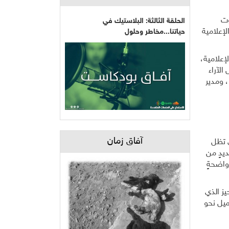
وت
الحلقة الثالثة: البلاستيك في
لإعلامية
حياتنا...مخاطر وحلول
إعلامية،
الآراء
 ومدير
آفاق زمان
ي تظل
ٍ تخصصيٍ جديدٍ من
واضحةٍ
يز الذي
ميل نحو