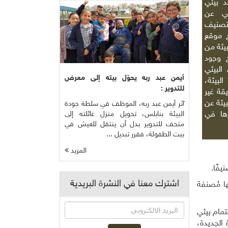
ينها واحد بيئي
ئي عن
تصنيف
ح موقع
بيئة من
ئج وجود
البيئي
أيمن عبد ربه يحوّل بيته إلى معرض
لبيئة،
للتدوير :
قة غير
يئة عن
آثر أيمن عبد ربه، الموظف في سلطة جودة
البيئة بنابلس، تحويل منزل عائلته إلى
ها في
متحف للتدوير بدل أن ينتقل للعيش في
بيت الطفولة، فقرر تبديل ...
المزيد
اشترك معنا في النشرة البريدية
ا مُصنفة
من المستطلعين بوجود اهتمام بيئي
الجديدة،