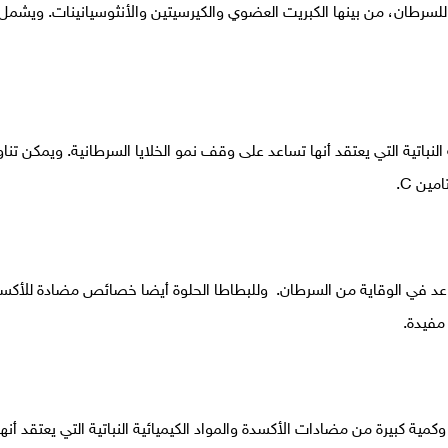
للسرطان، من بينها الكبريت العضوي والكيرسيتين والأنثوسيانينات. ويشمل
لنباتية التي يعتقد أنها تساعد على وقف نمو الخلايا السرطانية. ويمكن تنا
ين C.
 تساعد في الوقاية من السرطان. وللبطاطا الحلوة أيضا خصائص مضادة للأكس
 مفيدة.
وي الجوز على حمض ألفا لينولينيك، ودهون أوميغا 3، وكمية كبيرة من مضادات الأكسدة والمواد الكيميائية النباتية التي يعتق