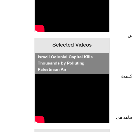
من
Selected Videos
Israeli Colonial Capital Kills
Thousands by Polluting
Palestinian Air
أكسدة
تساعد في