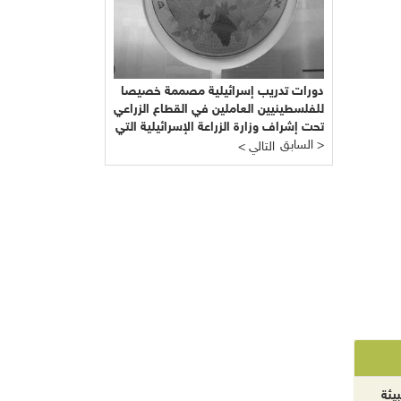
دورات تدريب إسرائيلية مصممة خصيصا
للفلسطينيين العاملين في القطاع الزراعي
تحت إشراف وزارة الزراعة الإسرائيلية التي
السابق >
يرأسها يائير شَمِير نائب ليبرمان رئيس
< التالي
"إسرائيل بيتنا"!!!
يئة