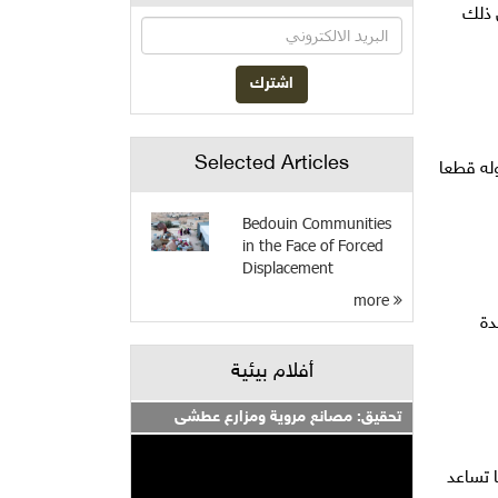
 ذلك
Selected Articles
وله قطعا
Bedouin Communities
in the Face of Forced
Displacement
more
دة
أفلام بيئية
تحقيق: مصانع مروية ومزارع عطشى
د أنها تساعد