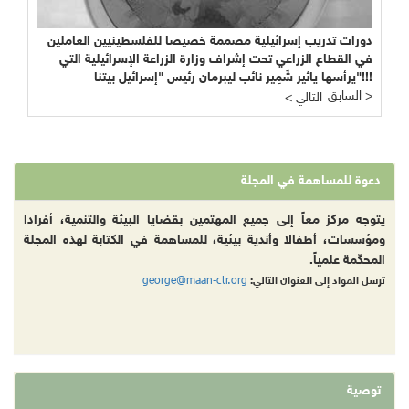
دورات تدريب إسرائيلية مصممة خصيصا للفلسطينيين العاملين
في القطاع الزراعي تحت إشراف وزارة الزراعة الإسرائيلية التي
يرأسها يائير شَمِير نائب ليبرمان رئيس "إسرائيل بيتنا"!!!
السابق >
< التالي
دعوة للمساهمة في المجلة
يتوجه مركز معاً إلى جميع المهتمين بقضايا البيئة والتنمية، أفرادا
ومؤسسات، أطفالا وأندية بيئية، للمساهمة في الكتابة لهذه المجلة
المحكّمة علمياً.
george@maan-ctr.org
ترسل المواد إلى العنوان التالي:
توصية