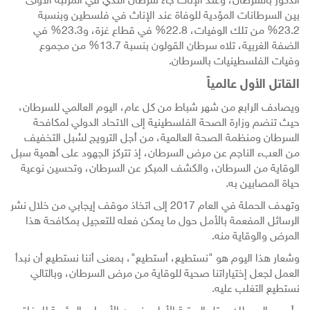
الذكور بالسرطان، وعند الإناث جاء سرطان الثدي في المرتبة الأولى
بين السرطانات المؤدية للوفاة عند الإناث في فلسطين وبنسبة
23.2% من تلك الوفيات، 22.8% في قطاع غزة، و23.3% في
الضفة الغربية، تلاه سرطان القولون بنسبة 13.7% من مجموع
وفيات الفلسطينيات بالسرطان.
القاتل الأول عالمياً
ويصادف الرابع من شهر شباط من كل عام، اليوم العالمي للسرطان،
حيث تنضم وزارة الصحة الفلسطينية إلى الاتحاد الدولي لمكافحة
السرطان ومنظمة الصحة العالمية، من أجل الترويج لسُبل التخفيف
من العبء الناجم عن مرض السرطان، إذ تتركز الجهود على أهمية سبل
الوقاية من السرطان، والكشف المبكر عن السرطان، وتحسين نوعية
حياة المصابين به.
وتهدف الحملة في العام 2017 إلى اتخاذ موقف إيجابي من خلال نشر
الرسائل المفعمة بالأمل حول ما يمكن فعله للتعجيل بمكافحة هذا
المرض والوقاية منه.
وشعار هذا اليوم هو "نستطيع، أستطيع"، بمعنى أننا نستطيع أن نبدأ
العمل لجعل إختياراتنا صحية للوقاية من مرض السرطان، وبالتالي
نستطيع التغلب عليه.