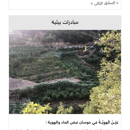
السابق >
< التالي
مبادرات بيئية
عَيْــنُ الْهوِيَّــةُ في حوسان نبض الماء والهوية :