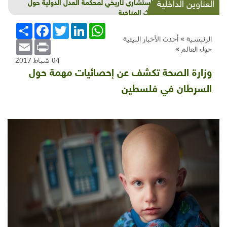
شذرات بيئية وتنموية...بنية تحتية وحلويات قبيحة
العناوين الداخلية
وحاكورة ونوبل وزيتون و"سيباط"
WhatsApp
LinkedIn
Twitter
Facebook
انشر
الرئيسية »
أحدث الأخبار البيئية
Email
Print
حول العالم
»
04 شباط 2017
وزارة الصحة تكشف عن إحصائيات مهمة حول
السرطان في فلسطين