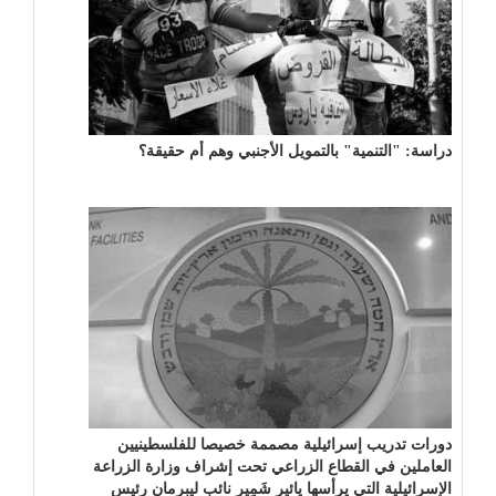
دراسة: "التنمية" بالتمويل الأجنبي وهم أم حقيقة؟
دورات تدريب إسرائيلية مصممة خصيصا للفلسطينيين
العاملين في القطاع الزراعي تحت إشراف وزارة الزراعة
الإسرائيلية التي يرأسها يائير شَمِير نائب ليبرمان رئيس