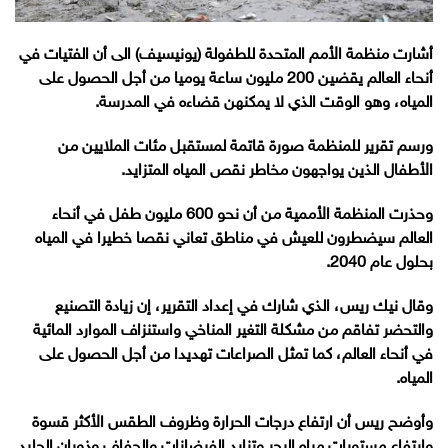
أشارت منظمة الأمم المتحدة للطفولة (يونيسيف) الى أن الفتيات في
أنحاء العالم يقضين 200 مليون ساعة يوميا من أجل الحصول على
المياه، وهو الوقت الذي لا يمكنهن قضاءه في المدرسة.
ورسم تقرير للمنظمة صورة قاتمة لمستقبل مئات الملايين من
الأطفال الذين يواجهون مخاطر نقص المياه المتزايد.
وحذرت المنظمة الأممية من أن نحو 600 مليون طفل في أنحاء
العالم سيضطرون للعيش في مناطق تعاني نقصا خطيرا في المياه
بحلول عام 2040.
وقال نيك ريس، الذي شارك في إعداد التقرير، إن زيادة التصنيع
والتحضر تفاقم من مشكلة التغير المناخي واستنزاف الموارد المائية
في أنحاء العالم، كما تمثل الصراعات تهديدا من أجل الحصول على
المياه.
وأوضح ريس أن ارتفاع درجات الحرارة وظروف الطقس الأكثر قسوة
وارتفاع مستويات مياه البحر وتزايد الفيضانات والجفاف وذوبان الجليد