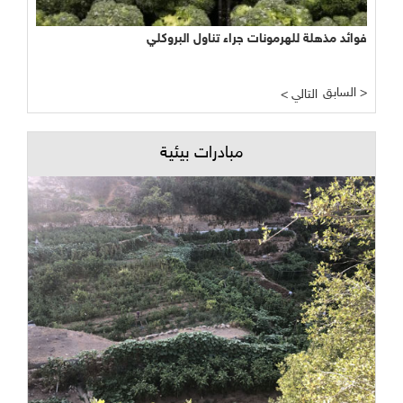
فوائد مذهلة للهرمونات جراء تناول البروكلي
السابق >
< التالي
مبادرات بيئية