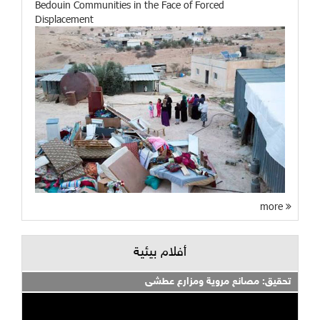
Bedouin Communities in the Face of Forced
Displacement
more
أفلام بيئية
تحقيق: مصانع مروية ومزارع عطشى