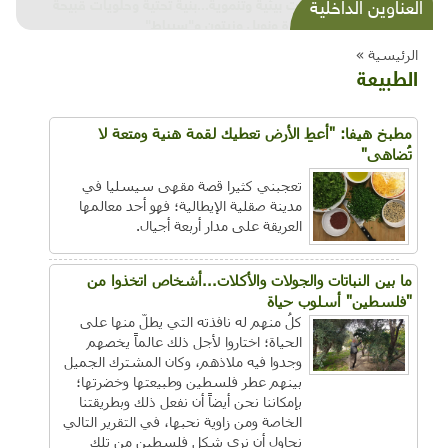
شذرات بيئية وتنموية...بنية تحتية وحلويات قبيحة
العناوين الداخلية
وحاكورة ونوبل وزيتون و"سيباط"
الرئيسية »
الطبيعة
مطبخ هيفا: "أعطِ الأرض تعطيك لقمة هنية ومتعة لا
تُضاهى"
تعجبني كثيرا قصة مقهى سيسليا في
مدينة صقلية الإيطالية؛ فهو أحد معالمها
العريقة على مدار أربعة أجيال.
ما بين النباتات والجولات والأكلات...أشخاص اتخذوا من
"فلسطين" أسلوب حياة
كلُ منهم له نافذته التي يطلّ منها على
الحياة؛ اختاروا لأجل ذلك عالماً يخصهم
وجدوا فيه ملاذهم، وكان المشترك الجميل
بينهم عطر فلسطين وطبيعتها وخضرتها؛
بإمكاننا نحن أيضاً أن نفعل ذلك وبطريقتنا
الخاصة ومن زاوية نحبها، في التقرير التالي
نحاول أن نرى شكل فلسطين من تلك