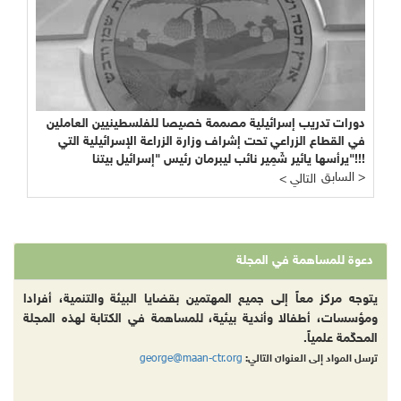
دورات تدريب إسرائيلية مصممة خصيصا للفلسطينيين العاملين
في القطاع الزراعي تحت إشراف وزارة الزراعة الإسرائيلية التي
يرأسها يائير شَمِير نائب ليبرمان رئيس "إسرائيل بيتنا"!!!
السابق >
< التالي
دعوة للمساهمة في المجلة
يتوجه مركز معاً إلى جميع المهتمين بقضايا البيئة والتنمية، أفرادا
ومؤسسات، أطفالا وأندية بيئية، للمساهمة في الكتابة لهذه المجلة
المحكّمة علمياً.
george@maan-ctr.org
ترسل المواد إلى العنوان التالي: