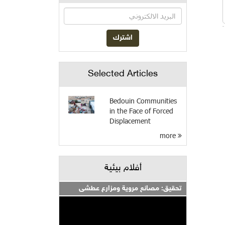
Selected Articles
Bedouin Communities
in the Face of Forced
Displacement
more
أفلام بيئية
تحقيق: مصانع مروية ومزارع عطشى