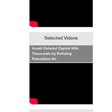
Selected Videos
Israeli Colonial Capital Kills
Thousands by Polluting
Palestinian Air