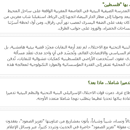
 بها "فلسطين"
 المدرسة الصيفية البيئية في العاصمة المغربية الواقعة على ساحل المحيط
ولنا إلى مطار الدار البيضاء اتجهنا إلى الرباط، استقبلنا شاب مغربي من
ان يقف على الضفة اليسرى لمصب نهر أبي رقراق، ومن أول لحظة أسرَتنا
لمساحات الخضراء، والورود على جوانب الطرق.
بنية التحتية مع الاحتلال، لم تعد أزمة النفايات مجرّد قضية بيئية هامشية، بل
السياسي والاقتصادي القائم، وتُجسّد في آنٍ واحد مدى تعقّد مسألة
ى عقود، استُخدمت الأراضي الفلسطينية كمكبات عشوائية للنفايات، تُدفن
ت المحلية تفتقر إلى القدرة المؤسساتية والموارد التكنولوجية لمعالجة هذه
تدميرا شاملا.. ماذا بعد؟
 غزة، دمرت قوات الاحتلال الإسرائيلي البنية التحتية والنظم البيئية تدميرا
ة بنائها تحديا عظيما يتطلب نهجا شاملا متعدد الأوجه.
الاً ونساء، شيباً وشباباً، يأتون بمشاريع من عناوينها "تعزيز الصمود"، يعقدون
مقولة "تعزيز الصمود" حاضرة في الحديث وتتردد كثيراً، عبر وسائل الإعلام