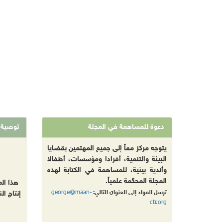
دعوة للمساهمة في المجلة
توصية
يتوجه مركز معاً إلى جميع المهتمين بقضايا
البيئة والتنمية، أفرادا ومؤسسات، أطفالا
وأندية بيئية، للمساهمة في الكتابة لهذه
المجلة المحكّمة علمياً.
هذا ال
george@maan-
ترسل المواد إلى العنوان التالي:
إنتاج ال
ctr.org