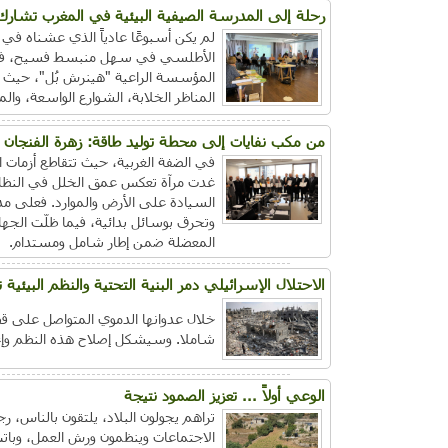
رحلة إلى المدرسة الصيفية البيئية في المغرب تشارك
لم يكن أسبوعًا عادياً الذي عشناه في
الأطلسي في سهل منبسط فسيح، فبعد وص
المؤسسة الراعية "هينرش بُل"، حيث ك
المناظر الخلابة، الشوارع الواسعة، وا
من مكب نفايات إلى محطة توليد طاقة: زهرة الفنجان
في الضفة الغربية، حيث تتقاطع أزمات ال
غدت مرآة تعكس عمق الخلل في النظام 
السيادة على الأرض والموارد. فعلى مد
وتحرق بوسائل بدائية، فيما ظلّت الجها
المعضلة ضمن إطار شامل ومستدام.
الاحتلال الإسرائيلي دمر البنية التحتية والنظم البيئية 
خلال عدوانها الدموي المتواصل على قطاع
شاملا. وسيشكل إصلاح هذه النظم وإعاد
الوعي أولاً ... تعزيز الصمود نتيجة
تراهم يجولون البلاد، يلتقون بالناس، رج
الاجتماعات وينظمون ورش العمل، وباتت 