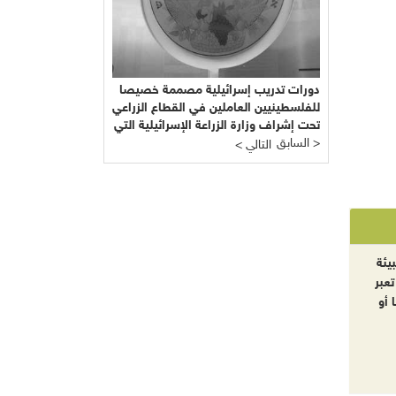
دورات تدريب إسرائيلية مصممة خصيصا
للفلسطينيين العاملين في القطاع الزراعي
تحت إشراف وزارة الزراعة الإسرائيلية التي
السابق >
يرأسها يائير شَمِير نائب ليبرمان رئيس
< التالي
"إسرائيل بيتنا"!!!
يئة
تعبر
 أو