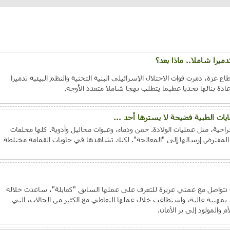
تدميرا شاملا.. ماذا بعد؟
 غزة، دمرت قوات الاحتلال الإسرائيلي البنية التحتية والنظم البيئية تدميرا
ة بنائها تحديا عظيما يتطلب نهجا شاملا متعدد الأوجه.
ت الطبية فضيحة لا يسترها أحد ...
احية، مثل عمليات الولادة. حقن ودماء، وعبوات محاليل وأدوية. كلها مخلفات
لمفترض إرسالها إلى "المعالجة". لكنك تشاهدها في حاويات القمامة مختلطة
ن تتواصل مع عمتي عزيزة للتعرف على عملها السابق "كقابلة"، ساعدت خلاله
 بمهنية عالية، واستطاعت خلال عملها التعاطي مع الكثير من الحالات، التي
 والمولود إلى بر الأمان.