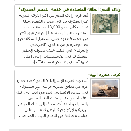
وادي النعم: الطاقة المتجددة في خدمة التهجير القسري؟!
تُعد قرية وادي النعم من أكبر القرى البدوية
غير المعترف بها في صحراء النقب، ويبلغ
عدد سكانها نحو 13,000 نسمة حسب
التقديرات غير الرسمية[1]. ورغم مرور أكثر
من خمسة عقود على استقرار السكان فيها
بعد تهجيرهم من مناطق "الخزعلي
والمرتبة" في النقب خلال سنوات الحكم
العسكري في الخمسينيات والتي أُعلن
عنها "مناطق عسكرية مغلقة"[2]،
غزة.. مجزرة البيئة
أسفرت الحرب الإسرائيلية الدموية ضد قطاع
غزة عن مذابح بشرية مرعبة غير مسبوقة
في التاريخ الإنساني المعاصر، أدت إلى إفناء
آلاف الأسر وتدمير مئات آلاف المباني
والمنازل والمنشآت. يضاف إلى ذلك الجرائم
البيئية والإيكولوجية الرهيبة، ما أثر على
جوانب مختلفة من النظام البيئي-المناخي.