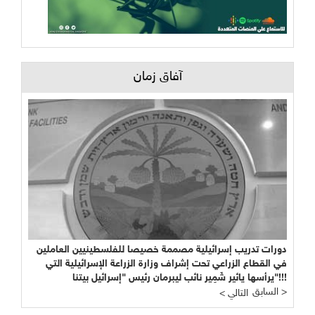
آفاق زمان
دورات تدريب إسرائيلية مصممة خصيصا للفلسطينيين العاملين
في القطاع الزراعي تحت إشراف وزارة الزراعة الإسرائيلية التي
يرأسها يائير شَمِير نائب ليبرمان رئيس "إسرائيل بيتنا"!!!
السابق >
< التالي