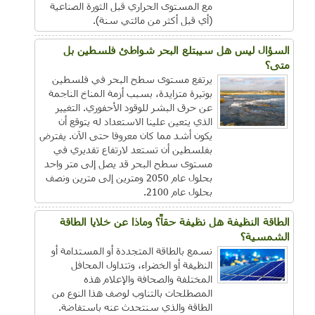
مع المستوى الحراري قبل الثورة الصناعية
(أي قبل أكثر من مائتي سنة).
السؤال ليس هل سيبتلع البحر شواطئ فلسطين بل
متى؟
يرتفع مستوى سطح البحر في فلسطين
بوتيرة متزايدة، بسبب أزمة المناخ الناجمة
عن حرق البشر للوقود الأحفوري. التغيير
الذي يتعين علينا الاستعداد له يتوقع أن
يكون أشد مما كان معروفا حتى الآن. يفترض
بفلسطين أن تستعد لارتفاع تقديري في
مستوى سطح البحر قد يصل إلى متر واحد
بحلول عام 2050 ومترين إلى مترين ونصف
بحلول عام 2100.
الطاقة النظيفة هل نظيفة حقاً؟ وماذا عن خلايا الطاقة
الشمسية؟
نسمع بالطاقة المتجددة أو المستدامة أو
النظيفة أو الخضراء، وتتداول المحافل
المختلفة والصحافة والإعلام هذه
المصطلحات بالتناوب لوصف هذا النوع من
الطاقة والذي سنتحدث عنه باستفاضة.