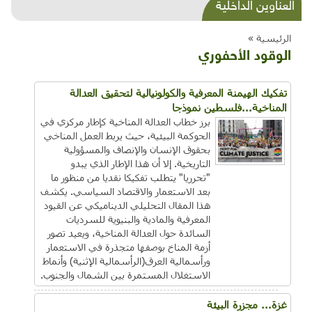
شذرات بيئية وتنموية...بنية تحتية وحلويات قبيحة
العناوين الداخلية
وحاكورة ونوبل وزيتون و"سيباط"
الرئيسية »
الوقود الأحفوري
تفكيك الهيمنة المعرفية والكولونيالية لتحقيق العدالة
المناخية...فلسطين نموذجا
برز خطاب العدالة المناخية كإطار مركزي في
الحوكمة البيئية، حيث يربط العمل المناخي
بحقوق الإنسان والإنصاف والمسؤولية
التاريخية. إلا أن هذا الإطار الذي يبدو
"تحرريا" يتطلب تفكيكا نقديا من منظور ما
بعد الاستعمار والاقتصاد السياسي. يكشف
هذا المقال التحليلي الديناميكي عن القيود
المعرفية والمادية والبنيوية للسرديات
السائدة حول العدالة المناخية، ويعيد تصور
أزمة المناخ بوصفها متجذرة في الاستعمار
ورأسمالية العرق(الرأسمالية الإثنية) وأنماط
الاستغلال المستمرة بين الشمال والجنوب.
غزة... مجزرة البيئة