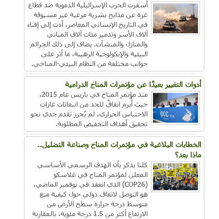
أسفرت الحرب الإسرائيلية الدموية ضد قطاع
غزة عن مذابح بشرية مرعبة غير مسبوقة
في التاريخ الإنساني المعاصر، أدت إلى إفناء
آلاف الأسر وتدمير مئات آلاف المباني
والمنازل والمنشآت. يضاف إلى ذلك الجرائم
البيئية والإيكولوجية الرهيبة، ما أثر على
جوانب مختلفة من النظام البيئي-المناخي.
أدوات التغيير بعيدًا عن مؤتمرات المناخ الدرامية
منذ مؤتمر المناخ في باريس عام 2015،
حيث أُبرم اتفاقٌ للحد من انبعاثات غازات
الاحتباس الحراري، لم يُحرز تقدم جدي نحو
تحقيق أهداف التخفيض المطلوبة.
الخطابات البلاغية في مؤتمرات المناخ وصناعة التضليل..
ماذا بعد؟
كلنا يذكر بأن الهدف الرسمي الأساسي
المعلن لمؤتمر المناخ في غلاسكو
(COP26) الذي انعقد في نوفمبر الماضي،
هو التوصل لاتفاق دولي حول كيفية منع
متوسط درجة حرارة سطح الأرض من
الارتفاع أكثر من 1.5 درجة مئوية، بالمقارنة