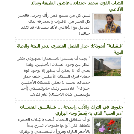
الشاب الغزي محمد حمدان...عاشق الطبيعة وصائد
الأفاعي
ليس كل من سمع كمن رأى وجرّب، فالحذر
كل الحذر من الاقتراب والمجازفة لدى
التعامل مع الأفاعي لأنك ببساطة قد تفقد
حياتك!
"قلقيلية" أنموذجًا: جدار الفصل العنصري يدمر البيئة والحياة
البرية
" يجب أن يستمر الاستعمار الصهيوني بغض
النظر عن وجود السكان الأصليين. وهذا
يعني أنه لا يمكن أن يتطور إلا بوجود قوة
حماية تعزل السكان الأصليين خلف جدار
حديدي، بحيث لا يمكن للسكان الأصليين
اختراقه". فلاديمير زئيف جابوتنسكي (أحد
مؤسسي كيان الاحتلال) عام 1923.
جذورها في التراث والأدب راسخة ... شقائــــق النعمـــان
"دم الحب" الذي به يَحمرّ وجه البراري
لو أن شقائق النعمان قَنعت بالبَتلات الحمراء
لكفاها، لكن ألوانها طموحة، تتدرج بدءاً
بالأحمر الناري ومروراً بالبنفسجي والزهري