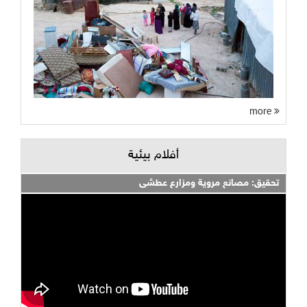
more
أفلام بيئية
تحقيق: مصانع مروية ومزارع عطشى