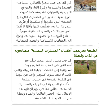
في العالم، حيث تتميزُ بالأماكنِ السياحية
العديدة والمتنوعة وكثرةِ الآثار والمواقعِ
التاريخية والمزاراتِ القديمة، كما تميزت
بكونِها مهداً للعديدِ من الحضارات التاريخيةِ
القديمة التي عمّرتها أو سكنتها أو غزَتها
على مرّ التاريخ، فخلّفت كنوزاً وآثارًا لا تُقدرُ
بثمنٍ من التلال والمدنِ الكنعانية، مروراً
بالقلاعِ الرومانية والحصونِ البيزنطية، وصولاً
إلى المقاماتِ الإسلاميةِ والقصورِ العثمانية.
الطبيعة تجازيهم.. أطفــال "المسارات البيئيـــة" متصالحون
مع الذات والحياة
كنا في مقتبل العمر عندما بدأتُ مع
أصدقائي في المدرسة تنظيم جولات
أسبوعية إلى الغابات الجبلية القريبة، والتي
كانت لا تبعد سوى كيلومتر واحد عن بيوتنا
في البلدة القديمة في جنين، المليئة
بالأشجار الحرجية في الجبال والمحميات
الطبيعية. ننطلق معاً في يوم الإجازة بعد
الاتفاق على إحضار الفاكهة والمياه وبعضًا
من الساندويتشات الخفيفة.