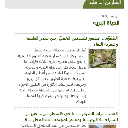
شذرات بيئية وتنموية...بنية تحتية وحلويات قبيحة
العناوين الداخلية
وحاكورة ونوبل وزيتون و"سيباط"
الرئيسية »
الحياة البرية
الصَّعْوَة... عصفور فلسطين الخفيّ: بين سحر الطبيعة
وعبقرية البقاء
تُعدّ فلسطين محطة حيوية وممرًا
إستراتيجيًا في مسار هجرة الطيور العالمية،
إذ تقع على مفترق طرق ثلاث قارات، ما
يجعل سماءها ومعابرها البرية والبحرية
مسرحًا سنويًا لواحدة من أعظم الظواهر
الطبيعية: هجرة الطيور. ففي كل ربيع
وخريف، تعبر مئات الأنواع من الطيور الأجواء
الفلسطينية، منها من يتخذها محطة راحة
واستراحة، ومنها من يقيم فيها لفصول
طويلة.
المســـــارات الشبابيـــــــة في فلسطيــــن... تعزيـــز
للسياحـــة البيئيــــة ودعــم للمجتمعــــات المحليـــــة
تعدُ فلسطين من أهم المناطقِ السياحية