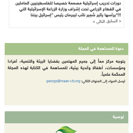
دورات تدريب إسرائيلية مصممة خصيصا للفلسطينيين العاملين
في القطاع الزراعي تحت إشراف وزارة الزراعة الإسرائيلية التي
يرأسها يائير شَمِير نائب ليبرمان رئيس "إسرائيل بيتنا"!!!
السابق >
< التالي
دعوة للمساهمة في المجلة
يتوجه مركز معاً إلى جميع المهتمين بقضايا البيئة والتنمية، أفرادا
ومؤسسات، أطفالا وأندية بيئية، للمساهمة في الكتابة لهذه المجلة
المحكّمة علمياً.
george@maan-ctr.org
ترسل المواد إلى العنوان التالي:
توصية