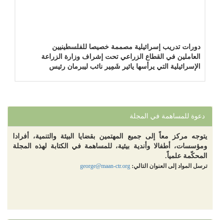
دورات تدريب إسرائيلية مصممة خصيصا للفلسطينيين
العاملين في القطاع الزراعي تحت إشراف وزارة الزراعة
الإسرائيلية التي يرأسها يائير شَمِير نائب ليبرمان رئيس
"إسرائيل بيتنا"!!!
دعوة للمساهمة في المجلة
يتوجه مركز معاً إلى جميع المهتمين بقضايا البيئة والتنمية، أفرادا
ومؤسسات، أطفالا وأندية بيئية، للمساهمة في الكتابة لهذه المجلة
المحكّمة علمياً.
ترسل المواد إلى العنوان التالي:
george@maan-ctr.org