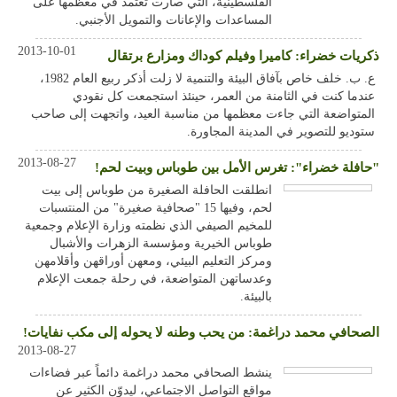
الفلسطينية، التي صارت تعتمد في معظمها على
المساعدات والإعانات والتمويل الأجنبي.
2013-10-01
ذكريات خضراء: كاميرا وفيلم كوداك ومزارع برتقال
ع. ب. خلف خاص بآفاق البيئة والتنمية لا زلت أذكر ربيع العام 1982،
عندما كنت في الثامنة من العمر، حينئذ استجمعت كل نقودي
المتواضعة التي جاءت معظمها من مناسبة العيد، واتجهت إلى صاحب
ستوديو للتصوير في المدينة المجاورة.
2013-08-27
"حافلة خضراء": تغرس الأمل بين طوباس وبيت لحم!
انطلقت الحافلة الصغيرة من طوباس إلى بيت
لحم، وفيها 15 "صحافية صغيرة" من المنتسبات
للمخيم الصيفي الذي نظمته وزارة الإعلام وجمعية
طوباس الخيرية ومؤسسة الزهرات والأشبال
ومركز التعليم البيئي، ومعهن أوراقهن وأقلامهن
وعدساتهن المتواضعة، في رحلة جمعت الإعلام
بالبيئة.
الصحافي محمد دراغمة: من يحب وطنه لا يحوله إلى مكب نفايات!
2013-08-27
ينشط الصحافي محمد دراغمة دائماً عبر فضاءات
مواقع التواصل الاجتماعي، ليدوّن الكثير عن