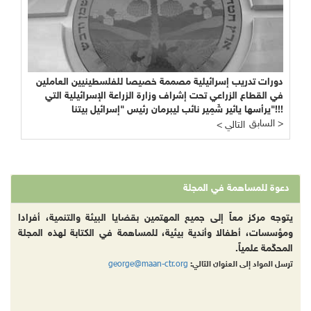
دورات تدريب إسرائيلية مصممة خصيصا للفلسطينيين العاملين
في القطاع الزراعي تحت إشراف وزارة الزراعة الإسرائيلية التي
يرأسها يائير شَمِير نائب ليبرمان رئيس "إسرائيل بيتنا"!!!
السابق >
< التالي
دعوة للمساهمة في المجلة
يتوجه مركز معاً إلى جميع المهتمين بقضايا البيئة والتنمية، أفرادا
ومؤسسات، أطفالا وأندية بيئية، للمساهمة في الكتابة لهذه المجلة
المحكّمة علمياً.
george@maan-ctr.org
ترسل المواد إلى العنوان التالي: