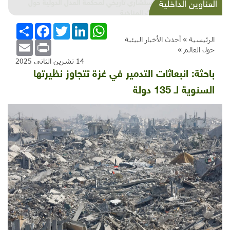
شذرات بيئية وتنموية...بنية تحتية وحلويات قبيحة
العناوين الداخلية
وحاكورة ونوبل وزيتون و"سيباط"
WhatsApp
LinkedIn
Twitter
Facebook
انشر
الرئيسية »
أحدث الأخبار البيئية
Email
Print
حول العالم
»
14 تشرين الثاني 2025
باحثة: انبعاثات التدمير في غزة تتجاوز نظيرتها
السنوية لـ 135 دولة