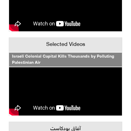
Selected Videos
Israeli Colonial Capital Kills Thousands by Polluting
Palestinian Air
آفاق بودكاست