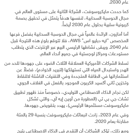
عام 2030.
كما حددت مايكروسوفت، الشركة الثانية على مستوى العالم في
مجال الحوسبة السحابية، لنفسها هدفاً يتمثل في تحقيق بصمة
كربونية سلبية بحلول عام 2030 أيضاً.
أما أمازون، الرائدة عالمياً في مجال الحوسبة السحابية بفضل فرعها
المخصص "ايه دبليو اس" AWS، فلا تتوقع بلوغ هذه النتيجة قبل
عام 2040. ويبقى نشاطها الرئيسي البيع عبر الإنترنت الذي يتطلب
مستودعات ومراكز لوجستية في جميع أنحاء العالم.
تسلط الشركات الأميركية العملاقة الثلاث الضوء على جهودها للحد من
الهدر واستبدال المياه التي تستهلكها (لتبريد الخوادم)، فضلاً عن
استثماراتها في الطاقة المتجددة وفي التقنيات الناشئة لالتقاط
وتخزين ثاني أكسيد الكربون الموجود بالفعل في الغلاف الجوي.
لكن نجاح الذكاء الاصطناعي التوليدي، خصوصاً منذ ظهور تطبيق
تشات جي بي تي (المطورة من أوين إيه آي، والتي تشكل
مايكروسوفت مستثمرها الرئيسي)، يهدد بتقويض جهودها.
وفي عام 2023، زادت انبعاثات مايكروسوفت بنسبة 29 بالمئة
مقارنة بعام 2020.
ومع ذلك، تؤكد الشركات أن التقدم في الذكاء الاصطناعي يتيح