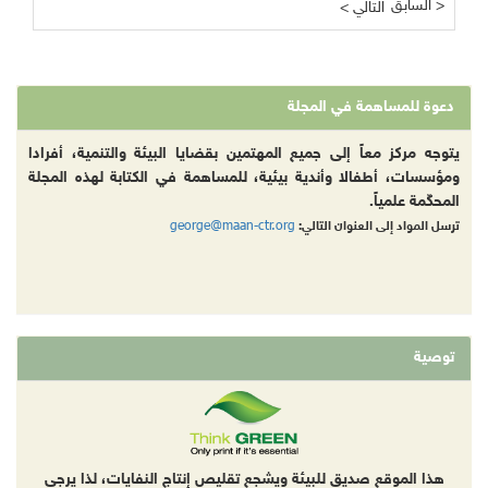
السابق >
< التالي
دعوة للمساهمة في المجلة
يتوجه مركز معاً إلى جميع المهتمين بقضايا البيئة والتنمية، أفرادا
ومؤسسات، أطفالا وأندية بيئية، للمساهمة في الكتابة لهذه المجلة
المحكّمة علمياً.
george@maan-ctr.org
ترسل المواد إلى العنوان التالي:
توصية
هذا الموقع صديق للبيئة ويشجع تقليص إنتاج النفايات، لذا يرجى