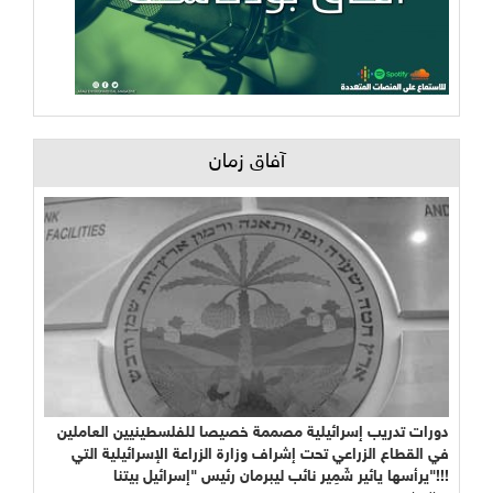
آفاق زمان
دورات تدريب إسرائيلية مصممة خصيصا للفلسطينيين العاملين
في القطاع الزراعي تحت إشراف وزارة الزراعة الإسرائيلية التي
يرأسها يائير شَمِير نائب ليبرمان رئيس "إسرائيل بيتنا"!!!