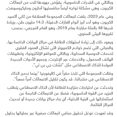
وبالتالي في القدرات الحاسوبية، يقوّض جهودها للحد من انبعاثات
الكربون، وهي مشكلة تواجه أيضاً منافستيها أمازون ومايكروسوفت.
وفي عام 2023، بلغت انبعاثات المجموعة العملاقة من ثاني أكسيد
الكربون، وهو أحد أبرز أنواع الغازات الدفيئة، 14.3 مليون طن، بزيادة
قدرها 48 بالمئة مقارنة بعام 2019، وهو العام المرجعي، بحسب
تقريرها البيئي السنوي.
ويعود ذلك إلى زيادة استهلاك الطاقة في مراكز البيانات الخاصة بها،
والمباني التي تضم خوادم الكمبيوتر التي تشكل العمود الفقري
لخدمات الحوسبة السحابية، وبالتالي للمواقع الإلكترونية، وتطبيقات
الهاتف المحمول، والخدمات عبر الإنترنت، وجميع الأدوات الجديدة
المولدة للذكاء الاصطناعي مثل "تشات جي بي تي".
وقالت المجموعة التي تتخذ مقراً في كاليفورنيا "بينما ندمج الذكاء
الاصطناعي في منتجاتنا، قد يكون تقليل الانبعاثات أمراً صعباً".
وتحدثت عن احتياجات متزايدة للطاقة لأن الذكاء الاصطناعي يتطلب
المزيد من القوة الحاسوبية، فضلا عن الانبعاثات الناجمة عن
استثماراتها في البنية التحتية، أي بناء مراكز بيانات جديدة أو تحديث
المراكز القائمة.
وقد تعهدت غوغل تحقيق صافي انبعاثات صفرية عبر عملياتها بحلول