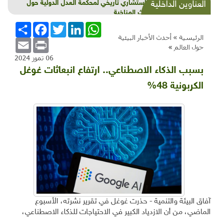
قرار استشاري تاريخي لمحكمة العدل الدولية حول
العناوين الداخلية
الكوارث المناخية
WhatsApp
LinkedIn
Twitter
Facebook
انشر
الرئيسية »
أحدث الأخبار البيئية
Email
Print
حول العالم
»
06 تموز 2024
بسبب الذكاء الاصطناعي.. ارتفاع انبعاثات غوغل
الكربونية 48%
آفاق البيئة والتنمية - حذرت غوغل في تقرير نشرته، الأسبوع
الماضي، من أن الازدياد الكبير في الاحتياجات للذكاء الاصطناعي،