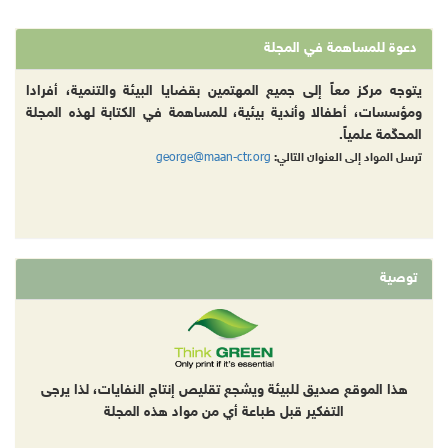
دعوة للمساهمة في المجلة
يتوجه مركز معاً إلى جميع المهتمين بقضايا البيئة والتنمية، أفرادا
ومؤسسات، أطفالا وأندية بيئية، للمساهمة في الكتابة لهذه المجلة
المحكّمة علمياً.
george@maan-ctr.org
ترسل المواد إلى العنوان التالي:
توصية
هذا الموقع صديق للبيئة ويشجع تقليص إنتاج النفايات، لذا يرجى
التفكير قبل طباعة أي من مواد هذه المجلة