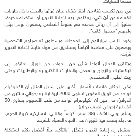
ضخماً للنفايات
.
في حين تكسب فئة من أفقر فقراء لبنان قوتها بالبحث داخل حاويات
القمامة عن أيّ شيء يمكنهم بيعه لإعادة التدوير أو استخدامه خردة،
مشيرًا إلى أن زبائن خدمته هم عموماً أشخاص يتمتعون بوعي بيئي
ولديهم "مدخول كاف".
يقود الناس سياراتهم إلى المحطة، ويسجلون تفاصيلهم الشخصية
ويضعون على منضدة أكياساً وصناديق من مواد قابلة لإعادة التدوير
فُرزت.
ويتلقى العمال أنواعاً شتّى من المواد، من الورق المقوّى إلى
البلاستيك والزجاج والمعدن والنفايات الإلكترونية والبطاريات وحتى
زيت الطهي المستخدم
.
وفي المكان قائمة بالأسعار، تُظهر على سبيل المثال أن الكيلوغرام
الواحد من الورق المقوّى تساوي 2000 ليرة لبنانية (حوالي سنتين من
الدولار)، في حين أن الكيلوغرام الواحد من علب الألمنيوم يساوي 50
ألف ليرة (حوالي نصف دولار)
.
يسلّم روني ناشف (38 سنة) أكياساً وقناني بلاستيكية كبيرة الحجم،
في بلد يعتمد فيه كثيرون على المياه المعبأة للشرب.
ويقول إن إعادة التدوير تشكّل "بالتأكيد حلاً أفضل بكثير لمشكلة