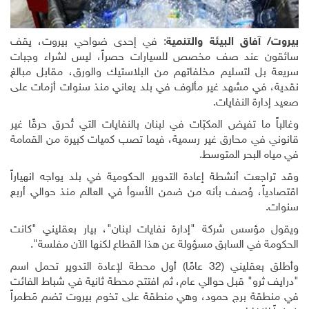
بيروت/ آفاق البيئة والتنمية
: في إحدى ضواحي بيروت، يقف
سائقون عند صف مخصص للسيارات حصراً، ليس لشراء وجبات
سريعة بل لتسليم مخلفاتهم من البلاستيك والورق، مقابل مبالغ
نقدية، في مشهد غير مألوف في بلد يعاني منذ سنوات أزمات على
صعيد إدارة النفايات
.
وغالباً ما تفيض المكبّات في لبنان بالنفايات التي تُحرق حرقًا غير
قانوني في محارق غير رسمية، فيما تصب كميات كبيرة من القمامة
في مياه البحر المتوسط
.
وقد تراجعت أنشطة إعادة التدوير الحكومية في بلد يواجه انهياراً
اقتصادياً، وُصف بأنه من ضمن الأسوأ في العالم منذ حوالي أربع
سنوات
.
ويقول مؤسس شركة "إدارة نفايات لبنان"، بيار بعقليني "كانت
الحكومة في السابق مسؤولة عن هذا القطاع لكنها الآن مفلسة".
وأطلق بعقليني (32 عامًا) أول محطة لإعادة التدوير تحمل اسم
"درايف ثرو" قبل حوالي عام، ثم افتتح محطة ثانية في شباط الفائت
في منطقة برج حمود، وهي منطقة على تخوم بيروت تضم مَطمراً