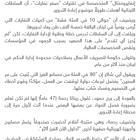
إنفايرومنتال" المتخصصة في تقنيات "صفر نفايات"، أن السلطات
اللبنانية أهملت طويلاً موضوع إعادة التدوير
.
ويضيف أن "حوالي 10 في المئة فقط" من كميات النفايات التي
تُرمى يومياً في لبنان البالغة خمسة آلاف طن يعاد تدويرها
.
ويلفت إلى أن السلطات تدرس خطة وطنية لإدارة النفايات، لكن "لم
يُحرز أي تقدم" على هذا الصعيد بسبب الجمود في المؤسسات
ونقص المخصصات المالية
.
وتتولى حكومة لتصريف الأعمال بصلاحيات محدودة إدارة الحكم في
لبنان منذ أكثر من عام
.
ويقول أبي شاكر إن "90 في المئة من مصانع الفرز التي بُنيت على مر
السنين" بفضل تبرعات دولية توقفت عن العمل، مؤكدًا وقوع أخطاء
في التصميم وفساد شابَ عملها
.
بالعودة إلى برج حمود، تقول ريناتا رحمة (47 عاماً) إنها لم تكن تعلم
بضرورة فصل المواد عن بعضها البعض عندما أتت لأول مرة إلى
محطة إعادة التدوير
.
وتضيف رحمة، وهي منتجة أفلام أحضرت صندوقاً يضمّ مصابيح
وأجهزة كهربائية صغيرة أخرى "أحاول الآن الفرز أكثر".
وترى أن الأمر "لا يرتبط بالمردود المالي بمقدار المشاركة في المبادرة،