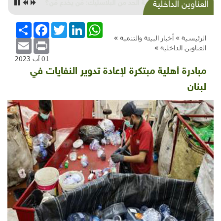
شذرات بيئية وتنموية.. أسبوع لجنين وتكافل وحر ورثاء
العناوين الداخلية
وعدو أبيض
WhatsApp
LinkedIn
Twitter
Facebook
انشر
الرئيسية »
أخبار البيئة والتنمية
»
Email
Print
العناوين الداخلية
»
01 آب 2023
مبادرة أهلية مبتكرة لإعادة تدوير النفايات في
لبنان