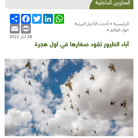
شذرات بيئية وتنموية...بنية تحتية وحلويات قبيحة
العناوين الداخلية
وحاكورة ونوبل وزيتون و"سيباط"
WhatsApp
LinkedIn
Twitter
Facebook
انشر
الرئيسية »
أحدث الأخبار البيئية
Email
Print
حول العالم
»
28 آذار 2022
آباء الطيور تقود صغارها في أول هجرة