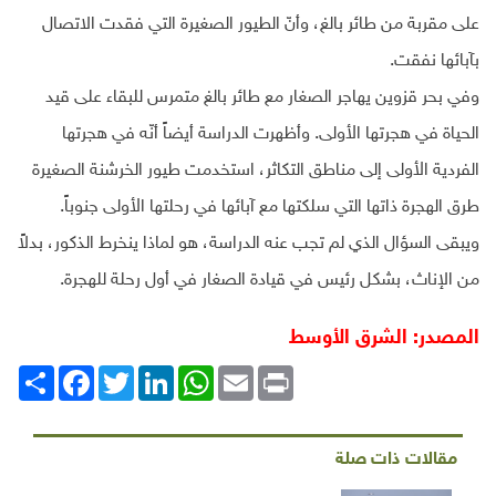
على مقربة من طائر بالغ، وأنّ الطيور الصغيرة التي فقدت الاتصال
بآبائها نفقت.
وفي بحر قزوين يهاجر الصغار مع طائر بالغ متمرس للبقاء على قيد
الحياة في هجرتها الأولى. وأظهرت الدراسة أيضاً أنّه في هجرتها
الفردية الأولى إلى مناطق التكاثر، استخدمت طيور الخرشنة الصغيرة
طرق الهجرة ذاتها التي سلكتها مع آبائها في رحلتها الأولى جنوباً.
ويبقى السؤال الذي لم تجب عنه الدراسة، هو لماذا ينخرط الذكور، بدلاً
من الإناث، بشكل رئيس في قيادة الصغار في أول رحلة للهجرة.
المصدر: الشرق الأوسط
Print
Email
WhatsApp
LinkedIn
Twitter
انشر
Facebook
مقالات ذات صلة