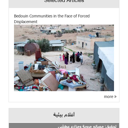
Selected Articles
Bedouin Communities in the Face of Forced
Displacement
more
أفلام بيئية
تحقيق: مصانع مروية ومزارع عطشى