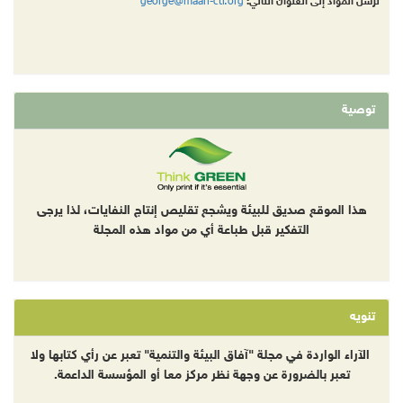
george@maan-ctr.org
ترسل المواد إلى العنوان التالي:
توصية
هذا الموقع صديق للبيئة ويشجع تقليص إنتاج النفايات، لذا يرجى
التفكير قبل طباعة أي من مواد هذه المجلة
تنويه
الآراء الواردة في مجلة "آفاق البيئة والتنمية" تعبر عن رأي كتابها ولا
تعبر بالضرورة عن وجهة نظر مركز معا أو المؤسسة الداعمة.