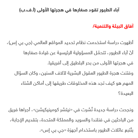
آباء الطيور تقود صغارها في هجرتها الأولى (أ.ف.ب)
آفاق البيئة والتنمية/
أظهرت دراسة استخدمت نظام تحديد المواقع العالمي (جي بي إس)،
أنّ آباء الطيور، تتحمّل المسؤولية الرئيسية عن قيادة صغارها
في هجرتها الأولى من بحر البلطيق إلى أفريقيا.
وفتنت هجرة الطيور العقول البشرية لآلاف السنين، وكان السؤال
المهم هو كيف تجد هذه المخلوقات طريقها إلى أماكن الشتاء
البعيدة؟
ونجحت دراسة جديدة نُشرت في «نيتشر كومينيكيشن»، أجراها فريق
من الباحثين في فنلندا والسويد والمملكة المتحدة، بتقديم الإجابة،
بتّتبع عائلات الطيور باستخدام أجهزة «جي بي إس».