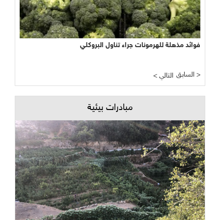
فوائد مذهلة للهرمونات جراء تناول البروكلي
السابق >
< التالي
مبادرات بيئية