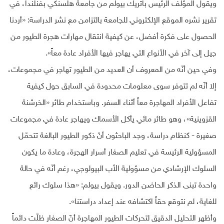
ويقول المؤلف الرئيس باتريك بيولم من جامعة هلسنكي بفنلندا، في
تقرير نشره الموقع الإلكتروني للجامعة بالتزامن مع نشر الدراسة: «أردنا
الحصول على فكرة أفضل، عن كيفية انتقال مهارات هجرة الطيور من
جيل إلى آخر في الأنواع التي يهاجر فيها الأفراد عادة معاً».
وفي حين أنّه من المعروف أن العديد من الطيور تهاجر في مجموعات،
إلا أنّه لم تتوفر سوى معلومات محدودة في السابق حول كيفية
تفاعل الأفراد المهاجرة معاً أثناء السفر. وباستخدام طائر «الخرشنة
القزوينية»، وهو طائر مائي يأكل الأسماك ويهاجر عادة في مجموعات
صغيرة - كنظام دراسة، وجد الباحثون أنّ ذكور الطيور البالغة تتحمّل
المسؤولية الرئيسة في تعليم الصغار أسرار الهجرة، وعادة ما يكون
السلوك الإرشادي من مسؤولية الأب البيولوجي، رغم أنّه في حالة
واحدة تبنى الذكر الحاضن الدور. ويقول بيولم: «هذا سلوك رائع
للغاية، لم نتوقع حقاً اكتشافه عند إعداد دراستنا».
وأظهر التحليل الدقيق لتحركات الطيور المهاجرة أنّ الصغار ظلّت دائماً