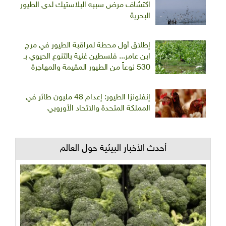
اكتشاف مرض سببه البلاستيك لدى الطيور
البحرية
إطلاق أول محطة لمراقبة الطيور في مرج
ابن عامر... فلسطين غنية بالتنوع الحيوي بـ
530 نوعاً من الطيور المقيمة والمهاجرة
إنفلونزا الطيور: إعدام 48 مليون طائر في
المملكة المتحدة والاتحاد الأوروبي
أحدث الأخبار البيئية حول العالم