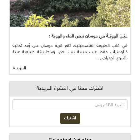
عَيْــنُ الْهوِيَّــةُ في حوسان نبض الماء والهوية :
في قلب الطبيعة الفلسطينية، تقع قرية حوسان على بُعد ثمانية
كيلومترات فقط غرب مدينة بيت لحم، وسط بيئة طبيعية غنية
بالتنوع الجغرافي ...
المزيد
اشترك معنا في النشرة البريدية