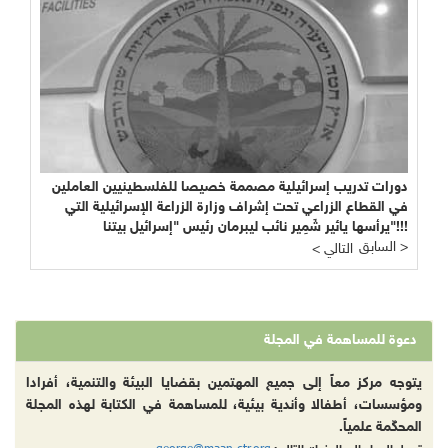
دورات تدريب إسرائيلية مصممة خصيصا للفلسطينيين العاملين
في القطاع الزراعي تحت إشراف وزارة الزراعة الإسرائيلية التي
يرأسها يائير شَمِير نائب ليبرمان رئيس "إسرائيل بيتنا"!!!
السابق >
< التالي
دعوة للمساهمة في المجلة
يتوجه مركز معاً إلى جميع المهتمين بقضايا البيئة والتنمية، أفرادا
ومؤسسات، أطفالا وأندية بيئية، للمساهمة في الكتابة لهذه المجلة
المحكّمة علمياً.