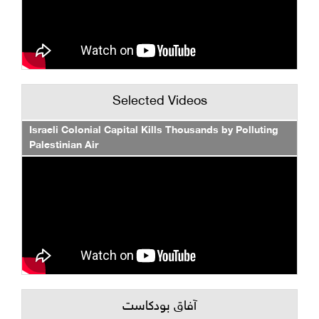
Selected Videos
Israeli Colonial Capital Kills Thousands by Polluting
Palestinian Air
آفاق بودكاست