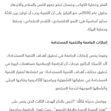
الفقر وحماية الكوكب وضمان تمتع جميع الناس بالسلام والازدهار
بحلول عام 2030م، مع التركيز على أن التنمية يجب أن توازن بين ثلاثة
محاور أساسية هي: النمو الاقتصادي، التقدم الاجتماعي، وحفظ
وحماية البيئة.
إنجازات الجامعة والتنمية المستدامة
وفيما يخص إنجازات الجامعة في تحقيق أهداف التنمية المستدامة،
أكد الأستاذ الدكتور فرحات أن للجامعة الإسلامية مساهمات كبيرة في
تحقيق مختلف أهداف التنمية المستدامة؛ عبر اعتمادها لمعيار التنمية
المستدامة في عملياتها التشغيلية وبرامجها الأكاديمية ونتاجها البحثي
وأنشطتها الموجهة لخدمة المجتمع.
وواصل حديثه قائلًا: "أخص بالذكر الهدف الثالث الذي ينص على
"تعزيز الصحة الجيدة والرفاه للجميع"، حيث تعمل الجامعة ببرامجها