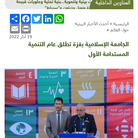
شذرات بيئية وتنموية...بنية تحتية وحلويات قبيحة
العناوين الداخلية
وحاكورة ونوبل وزيتون و"سيباط"
WhatsApp
LinkedIn
Twitter
Facebook
انشر
الرئيسية »
أحدث الأخبار البيئية
Email
Print
حول العالم
»
19 آذار 2022
الجامعة الإسلامية بغزة تطلق عام التنمية
المستدامة الأول