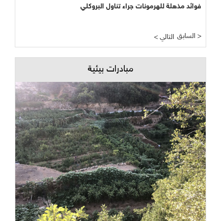
فوائد مذهلة للهرمونات جراء تناول البروكلي
السابق >
< التالي
مبادرات بيئية