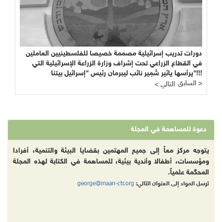
دورات تدريب إسرائيلية مصممة خصيصا للفلسطينيين العاملين
في القطاع الزراعي تحت إشراف وزارة الزراعة الإسرائيلية التي
يرأسها يائير شَمِير نائب ليبرمان رئيس "إسرائيل بيتنا"!!!
السابق >
< التالي
دعوة للمساهمة في المجلة
يتوجه مركز معاً إلى جميع المهتمين بقضايا البيئة والتنمية، أفرادا
ومؤسسات، أطفالا وأندية بيئية، للمساهمة في الكتابة لهذه المجلة
المحكّمة علمياً.
george@maan-ctr.org
ترسل المواد إلى العنوان التالي: