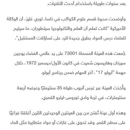
بعد سنوات طويلة باستخدام أحدث التقنيات.
وأوضحت مديرة قسم علوم الكواكب في ناسا، لوري غليز، أن الوكالة
الأميركية "كانت تعلم أن العلم والتكنولوجيا سيتطوران، ما سيتيح
للعلماء درس المواد بطرق جديدة للرد على تساؤلات المستقبل".
جُمعت هذه العينة المسماة 73001 على يد عالمي الفضاء يوجين
سيرنان وهاريسون شميت في كانون الأول/ديسمبر 1972، خلال
مهمة "أبولو 17"، آخر المهام ضمن برنامج أبولو.
وأُخذت العينة عبر غرس أنبوب طوله 35 سنتيمترًا وعرضه أربعة
سنتيمترات، في تربة وادي توروس-ليترو القمري.
وهذه أول عينة تُفتح من بين العينتين الوحيدتين اللتين أغلقتا فراغيًا
على سطح القمر. وقد تحوي على غازات أو مواد متطايرة مثل الماء