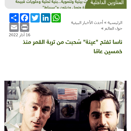
شذرات بيئية وتنموية...بنية تحتية وحلويات قبيحة
العناوين الداخلية
وحاكورة ونوبل وزيتون و"سيباط"
WhatsApp
LinkedIn
Twitter
Facebook
انشر
الرئيسية »
أحدث الأخبار البيئية
Email
Print
حول العالم
»
16 آذار 2022
ناسا تفتح "عينة" سُحبت من تربة القمر منذ
خمسين عامًا