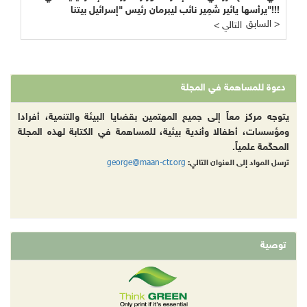
يرأسها يائير شَمِير نائب ليبرمان رئيس "إسرائيل بيتنا"!!!
السابق >
< التالي
دعوة للمساهمة في المجلة
يتوجه مركز معاً إلى جميع المهتمين بقضايا البيئة والتنمية، أفرادا
ومؤسسات، أطفالا وأندية بيئية، للمساهمة في الكتابة لهذه المجلة
المحكّمة علمياً.
george@maan-ctr.org
ترسل المواد إلى العنوان التالي:
توصية