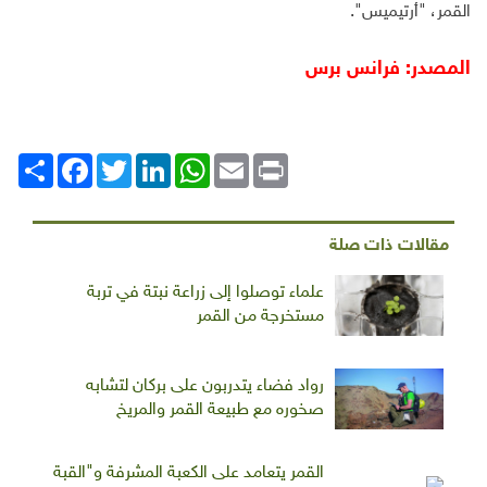
القمر، "أرتيميس".
المصدر: فرانس برس
Print
Email
WhatsApp
LinkedIn
Twitter
انشر
Facebook
مقالات ذات صلة
علماء توصلوا إلى زراعة نبتة في تربة
مستخرجة من القمر
رواد فضاء يتدربون على بركان لتشابه
صخوره مع طبيعة القمر والمريخ
القمر يتعامد على الكعبة المشرفة و"القبة