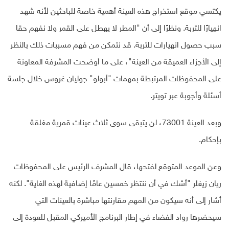
يكتسي موقع استخراج هذه العينة أهمية خاصة للباحثين لأنه شهد
انهيارًا للتربة. ونظرًا إلى أن "المطر لا يهطل على القمر ولا نفهم حقا
سبب حصول انهيارات للتربة. قد نتمكن من فهم مسببات ذلك بالنظر
إلى الأجزاء العميقة من العينة"، على ما أوضحت المشرفة المعاونة
على المحفوظات المرتبطة بمهمات "أبولو" جوليان غروس خلال جلسة
أسئلة وأجوبة عبر تويتر.
وبعد العينة 73001، لن يتبقى سوى ثلاث عينات قمرية مغلقة
بإحكام.
وعن الموعد المتوقع لفتحها، قال المشرف الرئيس على المحفوظات
ريان زيغلر "أشك في أن ننتظر خمسين عامًا إضافية لهذه الغاية". لكنه
أشار إلى أنه سيكون من المهم مقارنتها مباشرة بالعينات التي
سيحضرها رواد الفضاء في إطار البرنامج الأميركي المقبل للعودة إلى