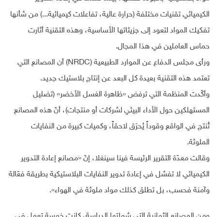
الكيميائي تقنيات مختلفة (حرارة عالية، تفاعلات كيميائية...) من شأنها
تفكيك المواد لتعود إلى جزيئاتها الأساسية، وهذه التقنية أثارت
حماس العاملين في هذا المجال.
ورأى مجلس الدفاع عن الموارد الطبيعية (NRDC) أن المصانع التي
تعتمد هذه التقنية بعيدة كل البعد عن إنتاج بلاستيك جديد.
وأكّدت المنظمة التي ترفض «ظاهرة الغسل الأخضر» (تضليل
المستهلكين حول الأداء البيئي لشركات أو منتجات)، أنّ هذه المصانع
تُنتج في الواقع وقوداً يُحرَق لاحقاً، وكميات كبيرة من النفايات
الملوثة.
وقالت معدّة التقرير الرئيسة فينا سينغلا، إنّ «مصانع إعادة التدوير
الكيميائي لا تفشل في إعادة تدوير النفايات البلاستيكية بطريقة فعّالة
وآمنة فحسب، بل تطلق كذلك مواد ملوثة في الهواء».
ومن المصانع الثمانية التي شملتها الدراسة، كانت خمسة تعمل في