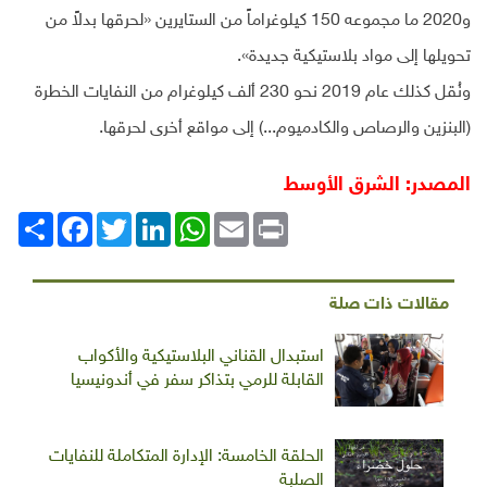
و2020 ما مجموعه 150 كيلوغراماً من الستايرين «لحرقها بدلاً من
تحويلها إلى مواد بلاستيكية جديدة».
ونُقل كذلك عام 2019 نحو 230 ألف كيلوغرام من النفايات الخطرة
(البنزين والرصاص والكادميوم...) إلى مواقع أخرى لحرقها.
المصدر: الشرق الأوسط
Print
Email
WhatsApp
LinkedIn
Twitter
انشر
Facebook
مقالات ذات صلة
استبدال القناني البلاستيكية والأكواب
القابلة للرمي بتذاكر سفر في أندونيسيا
الحلقة الخامسة: الإدارة المتكاملة للنفايات
الصلبة