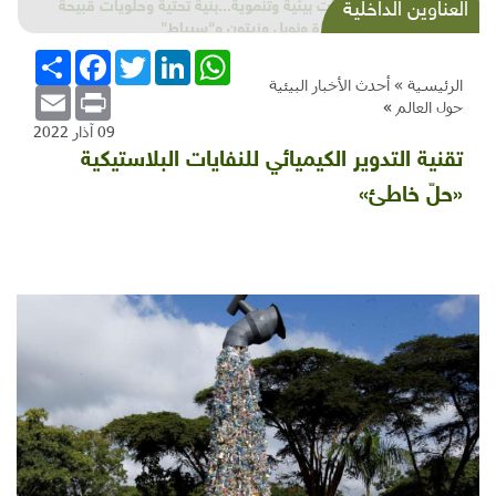
شذرات بيئية وتنموية...بنية تحتية وحلويات قبيحة
العناوين الداخلية
وحاكورة ونوبل وزيتون و"سيباط"
WhatsApp
LinkedIn
Twitter
Facebook
انشر
الرئيسية »
أحدث الأخبار البيئية
Email
Print
حول العالم
»
09 آذار 2022
تقنية التدوير الكيميائي للنفايات البلاستيكية
«حلّ خاطئ»