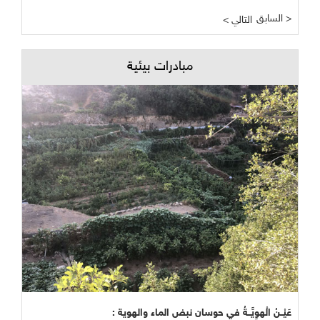
السابق >
< التالي
مبادرات بيئية
عَيْــنُ الْهوِيَّــةُ في حوسان نبض الماء والهوية :