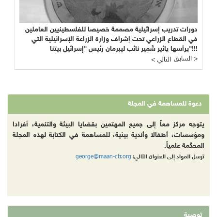
دورات تدريب إسرائيلية مصممة خصيصا للفلسطينيين العاملين
في القطاع الزراعي تحت إشراف وزارة الزراعة الإسرائيلية التي
يرأسها يائير شَمِير نائب ليبرمان رئيس "إسرائيل بيتنا"!!!
السابق >
< التالي
دعوة للمساهمة في المجلة
يتوجه مركز معاً إلى جميع المهتمين بقضايا البيئة والتنمية، أفرادا
ومؤسسات، أطفالا وأندية بيئية، للمساهمة في الكتابة لهذه المجلة
المحكّمة علمياً.
george@maan-ctr.org
ترسل المواد إلى العنوان التالي:
توصية