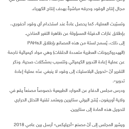
مجال إنتاج الوقود وحرقه مباشرةً بهدف إنتاج الكهرباء.
وتسبّبت العملية، كما يحصل عادةً عند استخدام أي وقود أحفوري،
بإطلاق غازات الدفيئة المسؤولة عن ظاهرة التغير المناخي.
إلى ذلك، يُسمح لستة من هذه المصانع بإطلاق الـPAHs
(الهيدروكربونات العطرية متعددة الحلقات) وهي مواد كيميائية ناجمة
عن عملية إعادة التدوير الكيميائي وتتسبب بمشكلات صحية. وذكر
التقرير أنّ «تحويل البلاستيك إلى وقود لا ينبغي عدّه عملية إعادة
تدوير».
ودرس مجلس الدفاع عن الموارد الطبيعية خصوصاً مصنعاً يقع في
ولاية أوريغون، يُنتج البولي ستايرين ويعتمد تقنية التحلل الحراري
لتحويل هذه المادة إلى ستايرين.
ويشير المجلس إلى أنّ مصنع «أجيليكس» أرسل بين عامي 2018