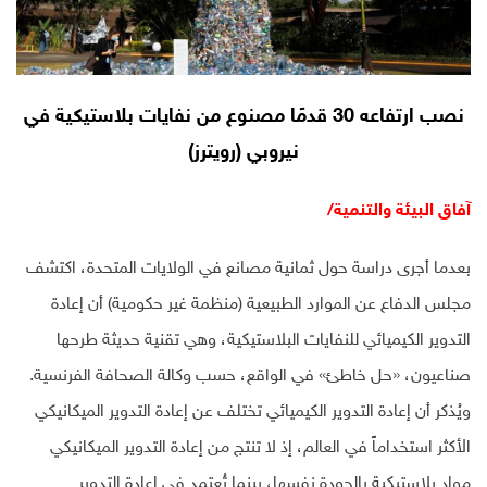
نصب ارتفاعه 30 قدمًا مصنوع من نفايات بلاستيكية في
نيروبي (رويترز)
آفاق البيئة والتنمية/
بعدما أجرى دراسة حول ثمانية مصانع في الولايات المتحدة، اكتشف
مجلس الدفاع عن الموارد الطبيعية (منظمة غير حكومية) أن إعادة
التدوير الكيميائي للنفايات البلاستيكية، وهي تقنية حديثة طرحها
صناعيون، «حل خاطئ» في الواقع، حسب وكالة الصحافة الفرنسية.
ويُذكر أن إعادة التدوير الكيميائي تختلف عن إعادة التدوير الميكانيكي
الأكثر استخداماً في العالم، إذ لا تنتج من إعادة التدوير الميكانيكي
مواد بلاستيكية بالجودة نفسها، بينما تُعتمد في إعادة التدوير