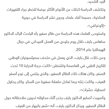
البرد الشديد.
وتكشف الدراسة كذلك عن الأنواع الأكثر عرضة للخطر جراء التغييرات
المناخية، حسبما أفاد علماء. وجرى نشر الدراسة في دورية
«إكوغرافي».
واستوحى العلماء هذه الدراسة من طائر صغير رآه الباحث الرائد الدكتور
ساهاس بارف خلال يوم جليدي من العمل الميداني في جبال
الهيمالايا عام 2014.
وعن ذلك، قال بارف، الذي يعمل في متحف سميثسونيان الوطني
للتاريخ الطبي في العاصمة واشنطن «كانت درجة الحرارة 10 تحت
الصفر. وكان هناك ذلك الطائر الصغير، والذي ينتمي إلى نوع أصفر
العرف، وكانت زنته ربما تعادل ملعقة صغيرة من السكر. وكان يحاول
اصطياد حشرات».
وأصيبت أصابع الدكتور بارف بخدر أثناء محاولته تدوين ملاحظاته حول
الطائر الصغير. ويذكر الدكتور بارف، أنه «شعر بانبهار من العرف