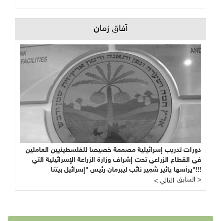
آفاق زمان
دورات تدريب إسرائيلية مصممة خصيصا للفلسطينيين العاملين
في القطاع الزراعي تحت إشراف وزارة الزراعة الإسرائيلية التي
يرأسها يائير شَمِير نائب ليبرمان رئيس "إسرائيل بيتنا"!!!
السابق >
< التالي