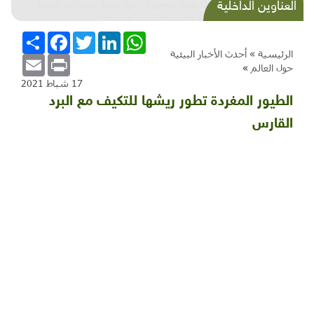
شذرات بيئية وتنموية...بنية تحتية وحلويات قبيحة
العناوين الداخلية
وحاكورة ونوبل وزيتون و"سيباط"
WhatsApp
LinkedIn
Twitter
Facebook
انشر
الرئيسية »
أحدث الأخبار البيئية
Email
Print
حول العالم
»
17 شباط 2021
الطيور المغردة تطور ريشها للتكيف مع البرد
القارس