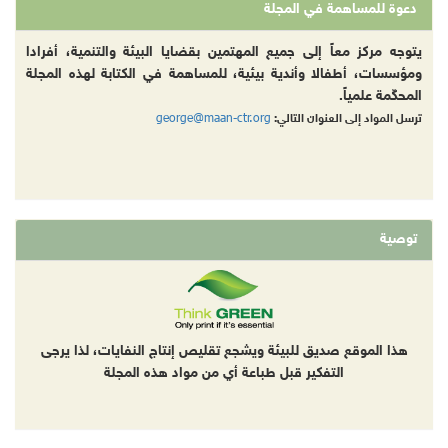
دعوة للمساهمة في المجلة
يتوجه مركز معاً إلى جميع المهتمين بقضايا البيئة والتنمية، أفرادا
ومؤسسات، أطفالا وأندية بيئية، للمساهمة في الكتابة لهذه المجلة
المحكّمة علمياً.
george@maan-ctr.org
ترسل المواد إلى العنوان التالي:
توصية
هذا الموقع صديق للبيئة ويشجع تقليص إنتاج النفايات، لذا يرجى
التفكير قبل طباعة أي من مواد هذه المجلة